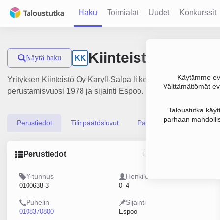
Haku
Toimialat
Uudet
Konkurssit
Kiinteistö Oy Karyl
Näytä haku
KK
Käytämme evä
Yrityksen Kiinteistö Oy Karyll-Salpa liikevaihto on 453 000 
Välttämättömät evä
perustamisvuosi 1978 ja sijainti Espoo. Yrityksen yhtiömuoto
Taloustutka käyt
parhaan mahdollis
Perustiedot
Tilinpäätösluvut
Päättäjätiedot
Perustiedot
Lähde: YTJ, PRH, Traficom
Y-tunnus
Henkilöstömäärä
0100638-3
0–4
Puhelin
Sijainti
0108370800
Espoo