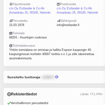
Käyntiosoite
Postiosoite
c/o Oy Estlander & Co Ab
c/o Oy Estlander & Co Ab
Annankatu 25, 00100, Helsinki
Annankatu 25, 00100, Helsinki
Perustettu
Sähköposti
15.03.1978
info@estlander.fi
Toimiala
68201 - Asuntojen vuokraus
Toimialakuvaus
Yhtiön toimialana on omistaa ja hallita Espoon kaupungin 40.
kaupunginosan korttelin 40007 tonttia n:o 1 ja sille rakennettua
asuinrakennusta.
Suositeltu luottoraja
:
12345 €
Rekisteritiedot
Lähde: YTJ, PRH
Verohallinnon perustiedot