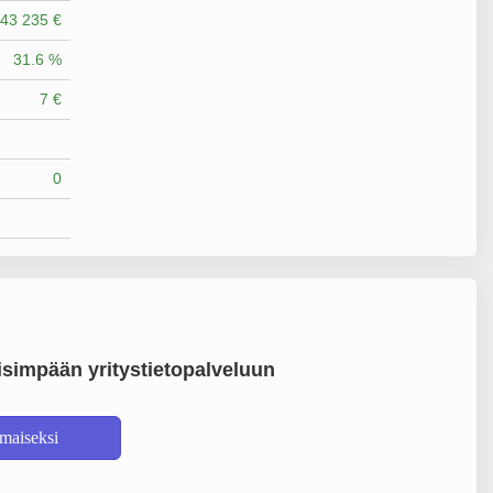
43 235 €
31.6 %
7 €
0
simpään yritystietopalveluun
lmaiseksi