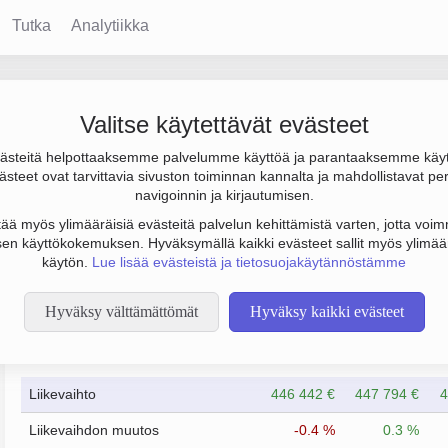
Tutka
Analytiikka
l-Salpa
Valitse käytettävät evästeet
steitä helpottaaksemme palvelumme käyttöä ja parantaaksemme käy
€, tulos 143 000 € ja henkilöstömäärä 0. Sen päätoimiala on Asu
steet ovat tarvittavia sivuston toiminnan kannalta ja mahdollistavat pe
 Osakeyhtiö (OY).
navigoinnin ja kirjautumisen.
tää myös ylimääräisiä evästeitä palvelun kehittämistä varten, jotta voimm
en käyttökokemuksen. Hyväksymällä kaikki evästeet sallit myös ylimää
käytön.
Lue lisää evästeistä ja tietosuojakäytännöstämme
Hyväksy välttämättömät
Hyväksy kaikki evästeet
Taloustiedot
12/2023
12/2024
Liikevaihto
446 442 €
447 794 €
4
Liikevaihdon muutos
-0.4 %
0.3 %