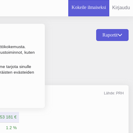
Kokeile ilmaiseksi
Kirjaudu
Raportit
ttökokemusta.
ntojen vuokraus,
rustoiminnot, kuten
e tarjota sinulle
räisten evästeiden
Lähde: PRH
Liikevaihto
12/2025
53 181 €
1.2 %