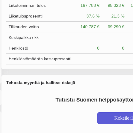
Liiketoiminnan tulos
167 788 €
95 323 €
1
Liiketulosprosentti
37.6 %
21.3 %
Tilikauden voitto
140 787 €
69 290 €
Keskipalkka / kk
Henkilöstö
0
0
Henkilöstömäärän kasvuprosentti
Tehosta myyntiä ja hallitse riskejä
Tutustu Suomen helppokäyttöi
Kokeile i