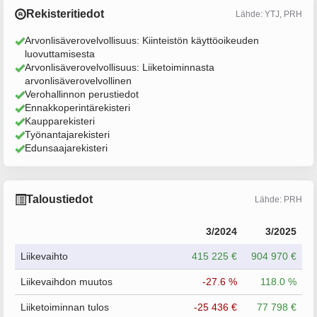
Rekisteritiedot
Lähde: YTJ, PRH
Arvonlisäverovelvollisuus: Kiinteistön käyttöoikeuden
luovuttamisesta
Arvonlisäverovelvollisuus: Liiketoiminnasta
arvonlisäverovelvollinen
Verohallinnon perustiedot
Ennakkoperintärekisteri
Kaupparekisteri
Työnantajarekisteri
Edunsaajarekisteri
Taloustiedot
Lähde: PRH
3/2024
3/2025
Liikevaihto
415 225 €
904 970 €
Liikevaihdon muutos
-27.6 %
118.0 %
Liiketoiminnan tulos
-25 436 €
77 798 €