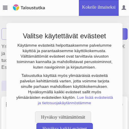
Kokeile ilmaiseksi
Lab-dig Oy
Näytä haku
Raportit
Valitse käytettävät evästeet
Käytämme evästeitä helpottaaksemme palvelumme
Yrityksen Lab-dig Oy liikevaihto on 905 000 €, tulos 78 000 €
käyttöä ja parantaaksemme käyttökokemusta.
ja henkilöstömäärä 1. Sen päätoimiala on Lääkinnällisten
Välttämättömät evästeet ovat tarvittavia sivuston
tuotteiden tukkukauppa, perustamisvuosi 1978 ja sijainti
toiminnan kannalta ja mahdollistavat perustoiminnot,
Espoo. Yrityksen yhtiömuoto Osakeyhtiö (OY).
kuten navigoinnin ja kirjautumisen.
Taloustutka käyttää myös ylimääräisiä evästeitä
palvelun kehittämistä varten, jotta voimme tarjota
Perustiedot
Tilinpäätösluvut
Päättäjätiedot
sinulle parhaan mahdollisen käyttökokemuksen.
Hyväksymällä kaikki evästeet sallit myös
ylimääräisten evästeiden käytön.
Lue lisää evästeistä
ja tietosuojakäytännöstämme
Perustiedot
Lähde: YTJ, PRH, Traficom
Hyväksy välttämättömät
Y-tunnus
Henkilöstömäärä
0100757-0
0–4
Hyväksy kaikki evästeet