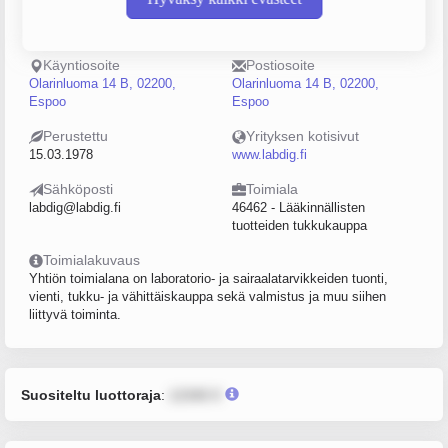
Puhelin
Sijainti
09 8845022
Espoo
Käyntiosoite
Postiosoite
Olarinluoma 14 B, 02200,
Olarinluoma 14 B, 02200,
Espoo
Espoo
Perustettu
Yrityksen kotisivut
15.03.1978
www.labdig.fi
Sähköposti
Toimiala
labdig@labdig.fi
46462 - Lääkinnällisten
tuotteiden tukkukauppa
Toimialakuvaus
Yhtiön toimialana on laboratorio- ja sairaalatarvikkeiden tuonti,
vienti, tukku- ja vähittäiskauppa sekä valmistus ja muu siihen
liittyvä toiminta.
Suositeltu luottoraja
:
12345 €