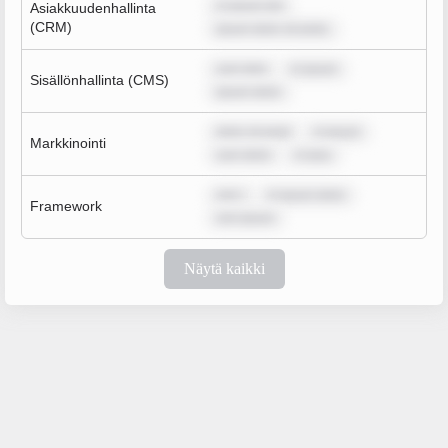
m ipsum dol
Asiakkuudenhallinta
(CRM)
ipsum dolor sit amet,
sum dolo
m ipsum
Sisällönhallinta (CMS)
ipsum dolor
dolor sit amet
m ipsum
Markkinointi
sum dolor
m ipsu
rem i
m ipsum dolor
Framework
rem ipsum
Näytä kaikki