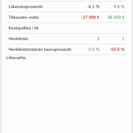
Liiketulosprosentti
-6.1 %
8.6 %
Tilikauden voitto
-27 898 €
66 659 €
Keskipalkka / kk
Henkilöstö
2
1
Henkilöstömäärän kasvuprosentti
0.0 %
-50.0 %
Liikevaihto