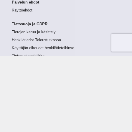
Palvelun ehdot
Käyttöehdot
Tietosuoja ja GDPR
Tietojen keruu ja käsittely
Henkilötiedot Taloustutkassa
Käyttäjän oikeudet henkilötietoihinsa
Tietosuojapolitiikka
Tietoturvapolitiikka
Evästeet
Tutustu palveluun
Ratkaisut
Tietoa palvelusta
Luottorajan määrittely
Tunnusluvut
Maksuviiveet
Hinnasto