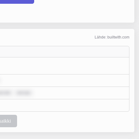
Lähde: builtwith.com
um dol
rem ips
kaikki