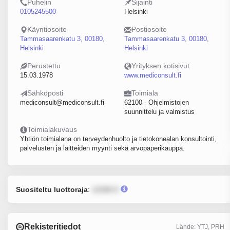
Puhelin
Sijainti
0105245500
Helsinki
Käyntiosoite
Postiosoite
Tammasaarenkatu 3, 00180,
Tammasaarenkatu 3, 00180,
Helsinki
Helsinki
Perustettu
Yrityksen kotisivut
15.03.1978
www.mediconsult.fi
Sähköposti
Toimiala
mediconsult@mediconsult.fi
62100 - Ohjelmistojen
suunnittelu ja valmistus
Toimialakuvaus
Yhtiön toimialana on terveydenhuolto ja tietokonealan konsultointi,
palvelusten ja laitteiden myynti sekä arvopaperikauppa.
Suositeltu luottoraja
:
12345 €
Rekisteritiedot
Lähde: YTJ, PRH