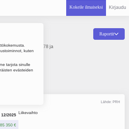
Kokeile ilmaiseksi
Kirjaudu
Raportit
ttökokemusta.
s, perustamisvuosi 1978 ja
rustoiminnot, kuten
e tarjota sinulle
räisten evästeiden
Lähde: PRH
Liikevaihto
12/2025
85 350 €