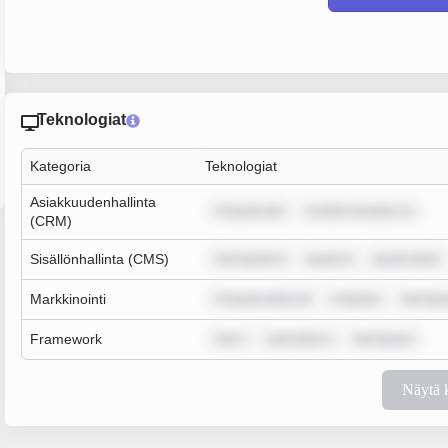
Teknologiat
Kategoria
Teknologiat
Asiakkuudenhallinta
m ipsum dol
m dolor sit amet, co
(CRM)
Sisällönhallinta (CMS)
rem ipsum d
ipsum d
ipsum dolor
Markkinointi
m ipsum dolor sit
m ipsum
rem ips
Framework
rem i
sum dolor s
rem ipsum
Näytä 