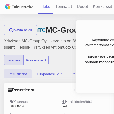
Haku
Toimialat
Uudet
Konkurssit
MC-Group Oy
Näytä haku
Käytämme evä
Yrityksen MC-Group Oy liikevaihto on 385 000 € ja tulos -41 
Välttämättömät evä
sijainti Helsinki. Yrityksen yhtiömuoto Osakeyhtiö (OY).
Taloustutka käyt
Emon luvut
Konsernin luvut
parhaan mahdollis
Perustiedot
Tilinpäätösluvut
Päättäjätiedot
Perustiedot
Lähde: YTJ, PRH, Traficom
Y-tunnus
Henkilöstömäärä
0100825-8
0–4