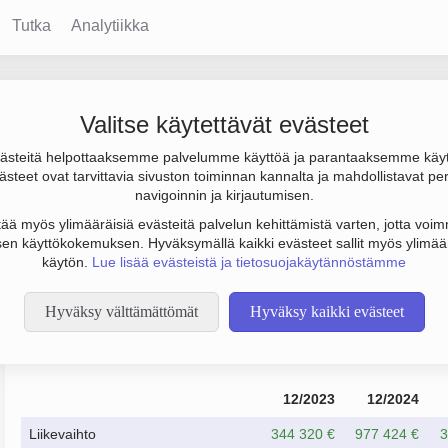
Tutka
Analytiikka
Valitse käytettävät evästeet
steitä helpottaaksemme palvelumme käyttöä ja parantaaksemme käy
000 €. Sen päätoimiala on Ohjelmistojen suunnittelu ja valmistu
steet ovat tarvittavia sivuston toiminnan kannalta ja mahdollistavat pe
navigoinnin ja kirjautumisen.
tää myös ylimääräisiä evästeitä palvelun kehittämistä varten, jotta voimm
en käyttökokemuksen. Hyväksymällä kaikki evästeet sallit myös ylimää
käytön.
Lue lisää evästeistä ja tietosuojakäytännöstämme
Hyväksy välttämättömät
Hyväksy kaikki evästeet
Taloustiedot
12/2023
12/2024
Liikevaihto
344 320 €
977 424 €
3