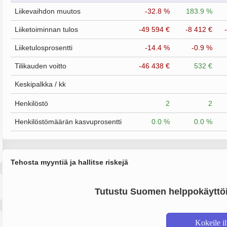
Liikevaihdon muutos
-32.8 %
183.9 %
Liiketoiminnan tulos
-49 594 €
-8 412 €
Liiketulosprosentti
-14.4 %
-0.9 %
Tilikauden voitto
-46 438 €
532 €
Keskipalkka / kk
Henkilöstö
2
2
Henkilöstömäärän kasvuprosentti
0.0 %
0.0 %
Tehosta myyntiä ja hallitse riskejä
Tutustu Suomen helppokäyttöi
Kokeile i