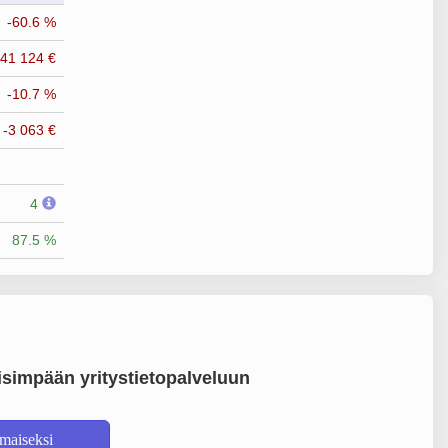
-60.6 %
-41 124 €
-10.7 %
-3 063 €
4
87.5 %
simpään yritystietopalveluun
lmaiseksi