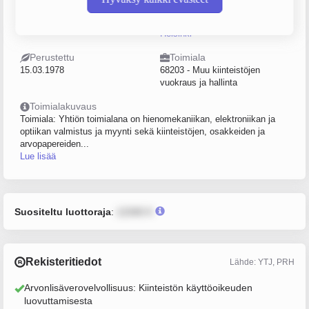
Sijainti
Postiosoite
Espoo
Sahaajankatu 19, 00880,
Helsinki
Perustettu
Toimiala
15.03.1978
68203 - Muu kiinteistöjen
vuokraus ja hallinta
Toimialakuvaus
Toimiala: Yhtiön toimialana on hienomekaniikan, elektroniikan ja
optiikan valmistus ja myynti sekä kiinteistöjen, osakkeiden ja
arvopapereiden...
Lue lisää
Suositeltu luottoraja
:
12345 €
Rekisteritiedot
Lähde: YTJ, PRH
Arvonlisäverovelvollisuus: Kiinteistön käyttöoikeuden
luovuttamisesta