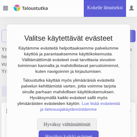
Kokeile ilmaiseksi
Opla Oy
Näytä haku
O
Raportit
Valitse käytettävät evästeet
Käytämme evästeitä helpottaaksemme palvelumme
Yrityksen Opla Oy liikevaihto on 347 000 €, tulos 93 000 € ja
käyttöä ja parantaaksemme käyttökokemusta.
henkilöstömäärä 1. Sen päätoimiala on Muu kiinteistöjen
Välttämättömät evästeet ovat tarvittavia sivuston
vuokraus ja hallinta, perustamisvuosi 1978 ja sijainti Espoo.
toiminnan kannalta ja mahdollistavat perustoiminnot,
Yrityksen yhtiömuoto Osakeyhtiö (OY).
kuten navigoinnin ja kirjautumisen.
Taloustutka käyttää myös ylimääräisiä evästeitä
palvelun kehittämistä varten, jotta voimme tarjota
Perustiedot
Tilinpäätösluvut
Päättäjätiedot
sinulle parhaan mahdollisen käyttökokemuksen.
Hyväksymällä kaikki evästeet sallit myös
ylimääräisten evästeiden käytön.
Lue lisää evästeistä
ja tietosuojakäytännöstämme
Perustiedot
Lähde: YTJ, PRH, Traficom
Hyväksy välttämättömät
Y-tunnus
Henkilöstömäärä
0100889-9
0–4
Hyväksy kaikki evästeet