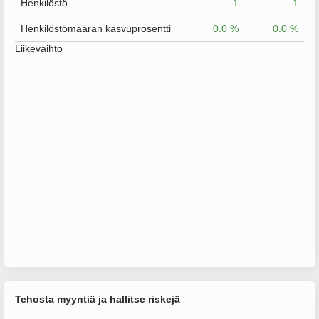
Henkilöstö
1
1
Henkilöstömäärän kasvuprosentti
0.0 %
0.0 %
Liikevaihto
Tehosta myyntiä ja hallitse riskejä