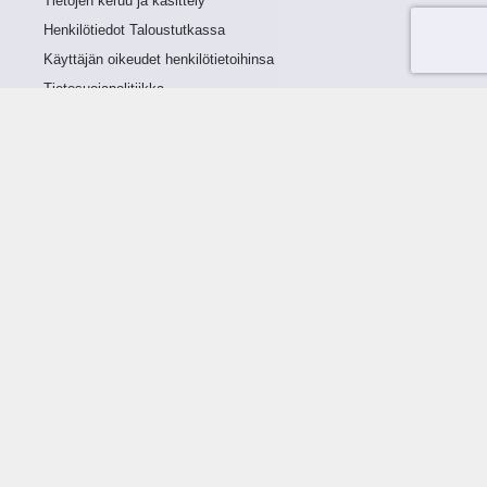
Tietojen keruu ja käsittely
Henkilötiedot Taloustutkassa
Käyttäjän oikeudet henkilötietoihinsa
Tietosuojapolitiikka
Tietoturvapolitiikka
Evästeet
Tutustu palveluun
Ratkaisut
Tietoa palvelusta
Luottorajan määrittely
Tunnusluvut
Maksuviiveet
Hinnasto
Päivitykset
Ohjeistus
Ohjekirja