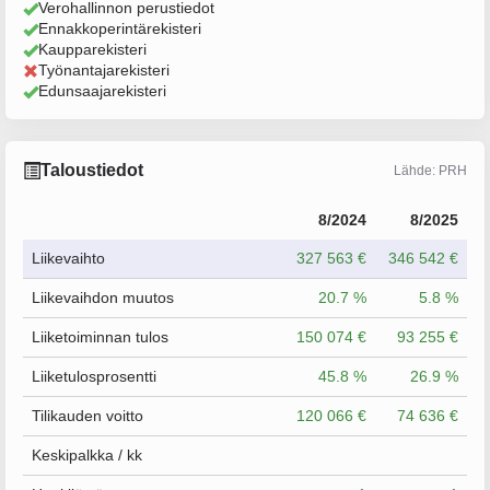
Verohallinnon perustiedot
Ennakkoperintärekisteri
Kaupparekisteri
Työnantajarekisteri
Edunsaajarekisteri
Taloustiedot
Lähde: PRH
8/2024
8/2025
Liikevaihto
327 563 €
346 542 €
Liikevaihdon muutos
20.7 %
5.8 %
Liiketoiminnan tulos
150 074 €
93 255 €
Liiketulosprosentti
45.8 %
26.9 %
Tilikauden voitto
120 066 €
74 636 €
Keskipalkka / kk