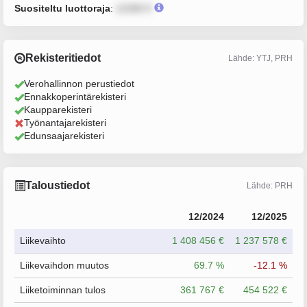
Suositeltu luottoraja
:
12345 €
Rekisteritiedot
Lähde: YTJ, PRH
Verohallinnon perustiedot
Ennakkoperintärekisteri
Kaupparekisteri
Työnantajarekisteri
Edunsaajarekisteri
Taloustiedot
Lähde: PRH
12/2024
12/2025
Liikevaihto
1 408 456 €
1 237 578 €
Liikevaihdon muutos
69.7 %
-12.1 %
Liiketoiminnan tulos
361 767 €
454 522 €