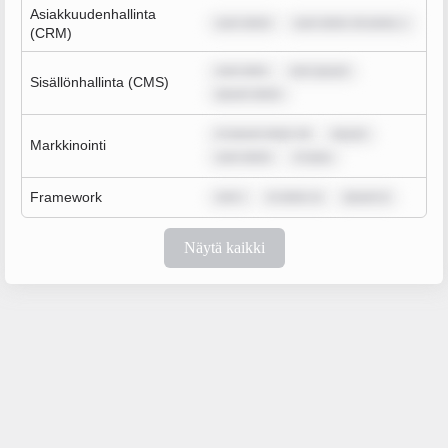
Asiakkuudenhallinta
sum dolor
sum dolor sit amet, c
(CRM)
sum dolo
rem ipsum
Sisällönhallinta (CMS)
ipsum dolor
m ipsum dolor sit
ipsum
Markkinointi
sum dolor
m ipsu
Framework
rem i
m dolor si
ipsum d
Näytä kaikki