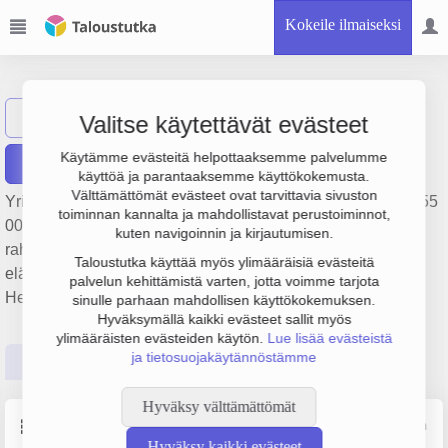
Kokeile ilmaiseksi
Ultramarino Oy
Näytä haku
U
Valitse käytettävät evästeet
Käytämme evästeitä helpottaaksemme palvelumme
Raportit
käyttöä ja parantaaksemme käyttökokemusta.
Välttämättömät evästeet ovat tarvittavia sivuston
Yrityksen Ultramarino Oy liikevaihto on 1.2 milj. € ja tulos 455
toiminnan kannalta ja mahdollistavat perustoiminnot,
000 €. Sen päätoimiala on Muualla luokittelematon muu
kuten navigoinnin ja kirjautumisen.
rahoituspalvelutoiminta pois lukien vakuutus- ja
Taloustutka käyttää myös ylimääräisiä evästeitä
eläkevakuutustoiminta, perustamisvuosi 1978 ja sijainti
palvelun kehittämistä varten, jotta voimme tarjota
Helsinki. Yrityksen yhtiömuoto Osakeyhtiö (OY).
sinulle parhaan mahdollisen käyttökokemuksen.
Hyväksymällä kaikki evästeet sallit myös
ylimääräisten evästeiden käytön.
Lue lisää evästeistä
ja tietosuojakäytännöstämme
Perustiedot
Tilinpäätösluvut
Päättäjätiedot
Hyväksy välttämättömät
Perustiedot
Lähde: YTJ, PRH, Traficom
Hyväksy kaikki evästeet