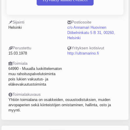
Y-tunnus
Henkilöstömäärä
0101172-1
0–4
Sijainti
Postiosoite
Helsinki
c/o Annamari Huovinen
Döbelninkatu 5 B 31, 00260,
Helsinki
Perustettu
Yrityksen kotisivut
15.03.1978
http://ultramarino.fi
Toimiala
64990 - Muualla luokittelematon
muu rahoituspalvelutoiminta
pois lukien vakuutus- ja
eläkevakuutustoiminta
Toimialakuvaus
Yhtiön toimialana on osakkeiden, osuustodistuksien, muiden
arvopaperien sekä kiinteistöjen omistaminen, hallinta, osto ja
myynti.