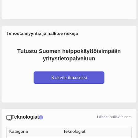
Tehosta myyntiä ja hallitse riskejä
Tutustu Suomen helppokäyttöisimpään
yritystietopalveluun
Kokeile ilmaiseksi
Teknologiat
Lähde: builtwith.com
Kategoria
Teknologiat