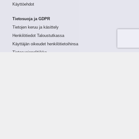
Käyttöehdot
Tietosuoja ja GDPR
Tietojen keruu ja käsittely
Henkilötiedot Taloustutkassa
Käyttäjän oikeudet henkilötietoihinsa
Tietosuojapolitiikka
Tietoturvapolitiikka
Evästeet
Tutustu palveluun
Ratkaisut
Tietoa palvelusta
Luottorajan määrittely
Tunnusluvut
Maksuviiveet
Hinnasto