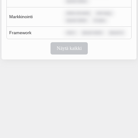
ipsum dolor
dolor sit amet
rem ipsu
Markkinointi
ipsum dolor
m ipsu
Framework
rem i
ipsum dolor
ipsum d
Näytä kaikki