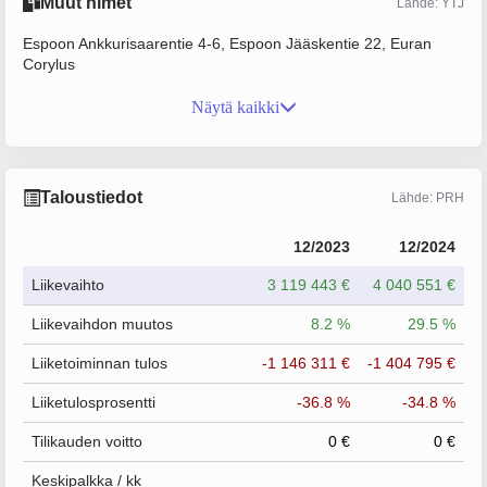
Muut nimet
Lähde: YTJ
Espoon Ankkurisaarentie 4-6, Espoon Jääskentie 22, Euran
Corylus
Näytä kaikki
Taloustiedot
Lähde: PRH
12/2023
12/2024
Liikevaihto
3 119 443 €
4 040 551 €
Liikevaihdon muutos
8.2 %
29.5 %
Liiketoiminnan tulos
-1 146 311 €
-1 404 795 €
Liiketulosprosentti
-36.8 %
-34.8 %
Tilikauden voitto
0 €
0 €
Keskipalkka / kk