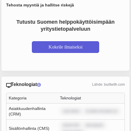
Tehosta myyntiä ja hallitse riskejä
Tutustu Suomen helppokäyttöisimpään
yritystietopalveluun
Kokeile ilmaiseksi
Teknologiat
Lähde: builtwith.com
Kategoria
Teknologiat
Asiakkuudenhallinta
sum dolor
m dolor sit amet, co
(CRM)
ipsum dol
rem ipsum
Sisällönhallinta (CMS)