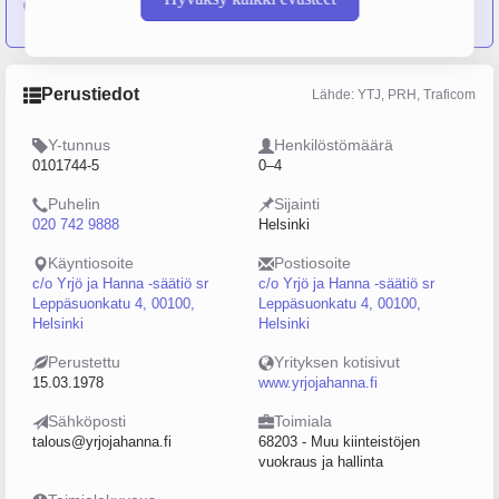
Kiinteistöt Oy
Perustiedot
Lähde: YTJ, PRH, Traficom
Y-tunnus
Henkilöstömäärä
0101744-5
0–4
Puhelin
Sijainti
020 742 9888
Helsinki
Käyntiosoite
Postiosoite
c/o Yrjö ja Hanna -säätiö sr
c/o Yrjö ja Hanna -säätiö sr
Leppäsuonkatu 4, 00100,
Leppäsuonkatu 4, 00100,
Helsinki
Helsinki
Perustettu
Yrityksen kotisivut
15.03.1978
www.yrjojahanna.fi
Sähköposti
Toimiala
talous@yrjojahanna.fi
68203 - Muu kiinteistöjen
vuokraus ja hallinta