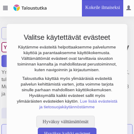
Kokeile ilmaiseksi
Näytä haku
Valitse käytettävät evästeet
Yrjö ja Hanna Kiinteistöt Oy
YJ
Käytämme evästeitä helpottaaksemme palvelumme
käyttöä ja parantaaksemme käyttökokemusta.
Välttämättömät evästeet ovat tarvittavia sivuston
Raportit
toiminnan kannalta ja mahdollistavat perustoiminnot,
kuten navigoinnin ja kirjautumisen.
Yrityksen Yrjö ja Hanna Kiinteistöt Oy liikevaihto on 4 milj. €,
Taloustutka käyttää myös ylimääräisiä evästeitä
tulos -1.4 milj. € ja henkilöstömäärä 0. Sen päätoimiala on
palvelun kehittämistä varten, jotta voimme tarjota
Muu kiinteistöjen vuokraus ja hallinta, perustamisvuosi 1978
sinulle parhaan mahdollisen käyttökokemuksen.
ja sijainti Helsinki. Yrityksen yhtiömuoto Osakeyhtiö (OY).
Hyväksymällä kaikki evästeet sallit myös
ylimääräisten evästeiden käytön.
Lue lisää evästeistä
ja tietosuojakäytännöstämme
Perustiedot
Tilinpäätösluvut
Päättäjätiedot
Hyväksy välttämättömät
14 yritystä
on sulautunut yritykseen Yrjö ja Hanna
Hyväksy kaikki evästeet