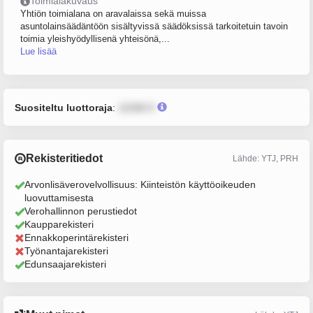
Toimialakuvaus
Yhtiön toimialana on aravalaissa sekä muissa
asuntolainsäädäntöön sisältyvissä säädöksissä tarkoitetuin tavoin
toimia yleishyödyllisenä yhteisönä,...
Lue lisää
Suositeltu luottoraja
:
12345 €
Rekisteritiedot
Lähde: YTJ, PRH
Arvonlisäverovelvollisuus: Kiinteistön käyttöoikeuden
luovuttamisesta
Verohallinnon perustiedot
Kaupparekisteri
Ennakkoperintärekisteri
Työnantajarekisteri
Edunsaajarekisteri