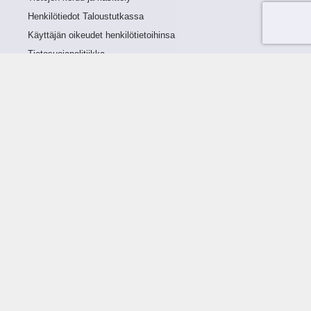
Henkilötiedot Taloustutkassa
Käyttäjän oikeudet henkilötietoihinsa
Tietosuojapolitiikka
Tietoturvapolitiikka
Evästeet
Tutustu palveluun
Ratkaisut
Tietoa palvelusta
Luottorajan määrittely
Tunnusluvut
Maksuviiveet
Hinnasto
Päivitykset
Ohjeistus
Ohjekirja