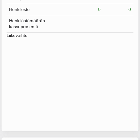
Henkilöstö
0
0
Henkilöstömäärän
kasvuprosentti
Liikevaihto