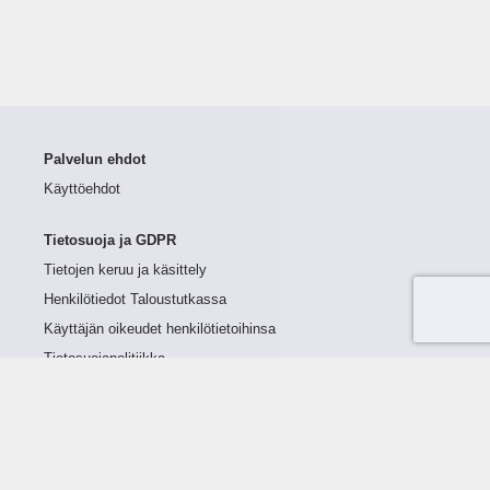
Palvelun ehdot
Käyttöehdot
Tietosuoja ja GDPR
Tietojen keruu ja käsittely
Henkilötiedot Taloustutkassa
Käyttäjän oikeudet henkilötietoihinsa
Tietosuojapolitiikka
Tietoturvapolitiikka
Evästeet
Tutustu palveluun
Ratkaisut