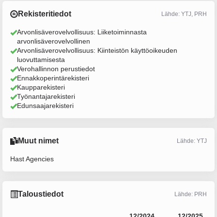
Rekisteritiedot
Lähde: YTJ, PRH
Arvonlisäverovelvollisuus: Liiketoiminnasta
arvonlisäverovelvollinen
Arvonlisäverovelvollisuus: Kiinteistön käyttöoikeuden
luovuttamisesta
Verohallinnon perustiedot
Ennakkoperintärekisteri
Kaupparekisteri
Työnantajarekisteri
Edunsaajarekisteri
Muut nimet
Lähde: YTJ
Hast Agencies
Taloustiedot
Lähde: PRH
12/2024
12/2025