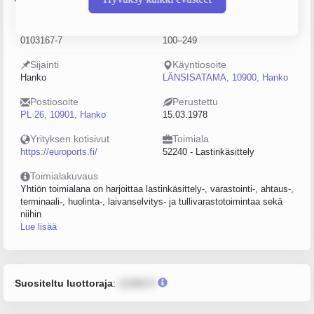
Y-tunnus
Henkilöstömäärä
0103167-7
100–249
Sijainti
Käyntiosoite
Hanko
LÄNSISATAMA, 10900, Hanko
Postiosoite
Perustettu
PL 26, 10901, Hanko
15.03.1978
Yrityksen kotisivut
Toimiala
https://euroports.fi/
52240 - Lastinkäsittely
Toimialakuvaus
Yhtiön toimialana on harjoittaa lastinkäsittely-, varastointi-, ahtaus-,
terminaali-, huolinta-, laivanselvitys- ja tullivarastotoimintaa sekä
niihin
Lue lisää
Suositeltu luottoraja
:
12345 €