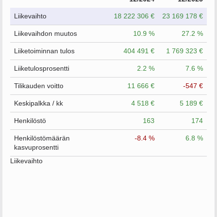
Liikevaihto
18 222 306 €
23 169 178 €
Liikevaihdon muutos
10.9 %
27.2 %
Liiketoiminnan tulos
404 491 €
1 769 323 €
Liiketulosprosentti
2.2 %
7.6 %
Tilikauden voitto
11 666 €
-547 €
Keskipalkka / kk
4 518 €
5 189 €
Henkilöstö
163
174
Henkilöstömäärän
-8.4 %
6.8 %
kasvuprosentti
Liikevaihto