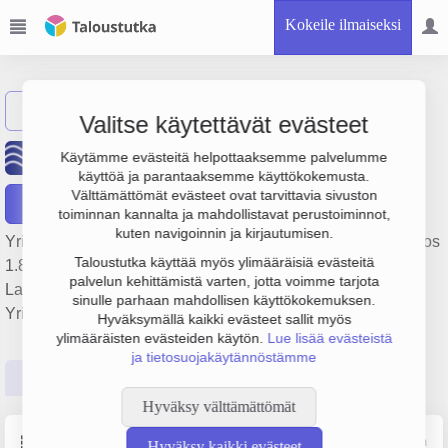
Kokeile ilmaiseksi
Näytä haku
Valitse käytettävät evästeet
Euroports Hanko Oy
Käytämme evästeitä helpottaaksemme palvelumme
käyttöä ja parantaaksemme käyttökokemusta.
Välttämättömät evästeet ovat tarvittavia sivuston
Raportit
toiminnan kannalta ja mahdollistavat perustoiminnot,
kuten navigoinnin ja kirjautumisen.
Yrityksen Euroports Hanko Oy liikevaihto on 23.2 milj. €, tulos
Taloustutka käyttää myös ylimääräisiä evästeitä
1.8 milj. € ja henkilöstömäärä 174. Sen päätoimiala on
palvelun kehittämistä varten, jotta voimme tarjota
Lastinkäsittely, perustamisvuosi 1978 ja sijainti Hanko.
sinulle parhaan mahdollisen käyttökokemuksen.
Yrityksen yhtiömuoto Osakeyhtiö (OY).
Hyväksymällä kaikki evästeet sallit myös
ylimääräisten evästeiden käytön.
Lue lisää evästeistä
ja tietosuojakäytännöstämme
Perustiedot
Tilinpäätösluvut
Päättäjätiedot
Hyväksy välttämättömät
Perustiedot
Lähde: YTJ, PRH, Traficom
Hyväksy kaikki evästeet