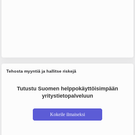
Tehosta myyntiä ja hallitse riskejä
Tutustu Suomen helppokäyttöisimpään
yritystietopalveluun
Kokeile ilmaiseksi