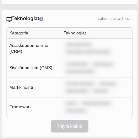
Teknologiat
Lähde: builtwith.com
Kategoria
Teknologiat
rem ipsum do
Asiakkuudenhallinta
(CRM)
rem ipsum dolor sit amet
m ipsum do
rem ipsum
Sisällönhallinta (CMS)
rem ipsum dolo
m dolor sit ame
rem ipsu
Markkinointi
ipsum dolor
rem ips
rem i
rem ipsum dolo
Framework
rem ipsum
Näytä kaikki