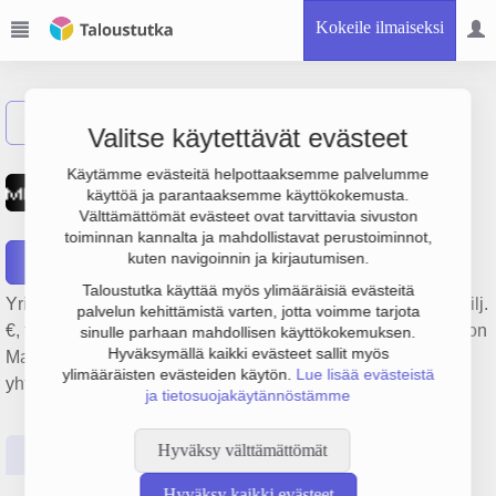
Kokeile ilmaiseksi
Näytä haku
Valitse käytettävät evästeet
Maalaamo Pauli Hietanen
Käytämme evästeitä helpottaaksemme palvelumme
käyttöä ja parantaaksemme käyttökokemusta.
Oy
Välttämättömät evästeet ovat tarvittavia sivuston
toiminnan kannalta ja mahdollistavat perustoiminnot,
kuten navigoinnin ja kirjautumisen.
Raportit
Taloustutka käyttää myös ylimääräisiä evästeitä
Yrityksen Maalaamo Pauli Hietanen Oy liikevaihto on 2.3 milj.
palvelun kehittämistä varten, jotta voimme tarjota
€, tulos -1.2 milj. € ja henkilöstömäärä 34. Sen päätoimiala on
sinulle parhaan mahdollisen käyttökokemuksen.
Hyväksymällä kaikki evästeet sallit myös
Maalaus, perustamisvuosi 1978 ja sijainti Vantaa. Yrityksen
ylimääräisten evästeiden käytön.
Lue lisää evästeistä
yhtiömuoto Osakeyhtiö (OY).
ja tietosuojakäytännöstämme
Hyväksy välttämättömät
Perustiedot
Tilinpäätösluvut
Päättäjätiedot
Hyväksy kaikki evästeet