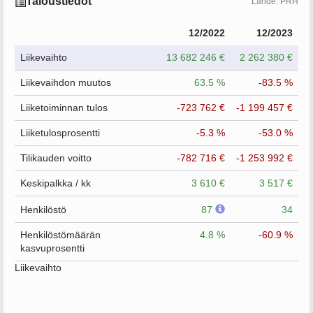
Taloustiedot
Lähde: PRH
12/2022
12/2023
Liikevaihto
13 682 246 €
2 262 380 €
Liikevaihdon muutos
63.5 %
-83.5 %
Liiketoiminnan tulos
-723 762 €
-1 199 457 €
Liiketulosprosentti
-5.3 %
-53.0 %
Tilikauden voitto
-782 716 €
-1 253 992 €
Keskipalkka / kk
3 610 €
3 517 €
Henkilöstö
87
34
Henkilöstömäärän
4.8 %
-60.9 %
kasvuprosentti
Liikevaihto