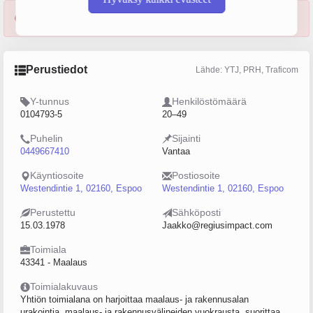
Yritys saneerauksessa 03.03.2023 alkaen.
Perustiedot
Lähde: YTJ, PRH, Traficom
Y-tunnus
Henkilöstömäärä
0104793-5
20–49
Puhelin
Sijainti
0449667410
Vantaa
Käyntiosoite
Postiosoite
Westendintie 1, 02160, Espoo
Westendintie 1, 02160, Espoo
Perustettu
Sähköposti
15.03.1978
Jaakko@regiusimpact.com
Toimiala
43341 - Maalaus
Toimialakuvaus
Yhtiön toimialana on harjoittaa maalaus- ja rakennusalan
urakointia, maalaus- ja rakennusvälineiden vuokrausta, suorittaa