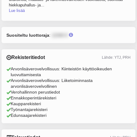
hiekkapuhallus- ja...
Lue lisää
Suositeltu luottoraja
:
12345 €
Rekisteritiedot
Lähde: YTJ, PRH
Arvonlisäverovelvollisuus: Kiinteistön käyttöoikeuden
luovuttamisesta
Arvonlisäverovelvollisuus: Liiketoiminnasta
arvonlisäverovelvollinen
Verohallinnon perustiedot
Ennakkoperintärekisteri
Kaupparekisteri
Työnantajarekisteri
Edunsaajarekisteri