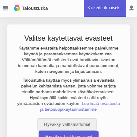
Kokeile ilmaiseksi
Valitse käytettävät evästeet
Käytämme evästeitä helpottaaksemme palvelumme
käyttöä ja parantaaksemme käyttökokemusta.
Joudumme käyttämään botinestovarmennusta sivustollamme.
Välttämättömät evästeet ovat tarvittavia sivuston
Suoritathan alla olevan varmistuksen.
toiminnan kannalta ja mahdollistavat perustoiminnot,
kuten navigoinnin ja kirjautumisen.
Taloustutka käyttää myös ylimääräisiä evästeitä
palvelun kehittämistä varten, jotta voimme tarjota
sinulle parhaan mahdollisen käyttökokemuksen.
Hyväksymällä kaikki evästeet sallit myös
ylimääräisten evästeiden käytön.
Lue lisää evästeistä
ja tietosuojakäytännöstämme
Hyväksy välttämättömät
Hyväksy kaikki evästeet