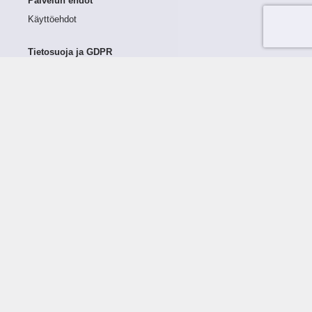
Palvelun ehdot
Käyttöehdot
Tietosuoja ja GDPR
Tietojen keruu ja käsittely
Henkilötiedot Taloustutkassa
Käyttäjän oikeudet henkilötietoihinsa
Tietosuojapolitiikka
Tietoturvapolitiikka
Evästeet
Tutustu palveluun
Ratkaisut
Tietoa palvelusta
Luottorajan määrittely
Tunnusluvut
Maksuviiveet
Hinnasto