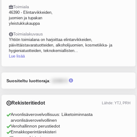
Toimiala
46390 - Elintarvikkeiden,
juomien ja tupakan
yleistukkukauppa
Toimialakuvaus
Yhtiön toimialana on harjoittaa elintarvikkeiden,
päivittäistavaratuotteiden, alkoholijuomien, kosmetiikka- ja
hygieniatuotteiden, teknokemiallisten...
Lue lisää
Suositeltu luottoraja
:
12345 €
Rekisteritiedot
Lähde: YTJ, PRH
Arvonlisäverovelvollisuus: Liiketoiminnasta
arvonlisäverovelvollinen
Verohallinnon perustiedot
Ennakkoperintärekisteri