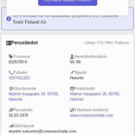
Oy Piresma Ab
on sulautunut yritykseen Oy Conaxess
Trade Finland Ab
Perustiedot
Lähde: YTJ, PRH, Traficom
Y-tunnus
Henkilöstömäärä
0105700-9
50–99
Puhelin
Sijainti
0207411220
Helsinki
Käyntiosoite
Postiosoite
Malmin kauppatie 18, 00700,
Malmin kauppatie 18, 00700,
Helsinki
Helsinki
Perustettu
Yrityksen kotisivut
15.03.1978
www.conaxesstrade.com
Sähköposti
etunimi.sukunimi@conaxesstrade.com