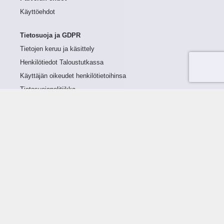
Käyttöehdot
Tietosuoja ja GDPR
Tietojen keruu ja käsittely
Henkilötiedot Taloustutkassa
Käyttäjän oikeudet henkilötietoihinsa
Tietosuojapolitiikka
Tietoturvapolitiikka
Evästeet
Tutustu palveluun
Ratkaisut
Tietoa palvelusta
Luottorajan määrittely
Tunnusluvut
Maksuviiveet
Hinnasto