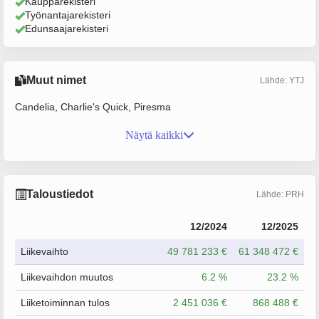
Kaupparekisteri
Työnantajarekisteri
Edunsaajarekisteri
Muut nimet
Lähde: YTJ
Candelia, Charlie's Quick, Piresma
Näytä kaikki
Taloustiedot
Lähde: PRH
12/2024
12/2025
Liikevaihto
49 781 233 €
61 348 472 €
Liikevaihdon muutos
6.2 %
23.2 %
Liiketoiminnan tulos
2 451 036 €
868 488 €