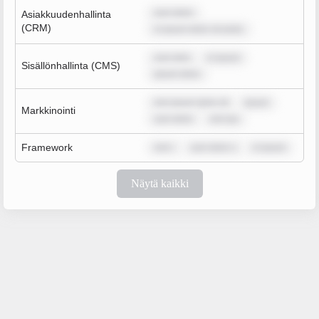
sum dolor
Asiakkuudenhallinta
(CRM)
m ipsum dolor sit amet,
sum dolo
m ipsum
Sisällönhallinta (CMS)
ipsum dolor
rem ipsum dolor sit
ipsum
Markkinointi
sum dolor
rem ips
Framework
rem i
sum dolor s
m ipsum
Näytä kaikki