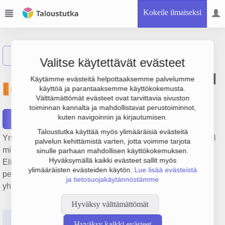
Kokeile ilmaiseksi
Näytä haku
Valitse käytettävät evästeet
Oy Conaxess Trade Finland
Käytämme evästeitä helpottaaksemme palvelumme
käyttöä ja parantaaksemme käyttökokemusta.
Ab
Välttämättömät evästeet ovat tarvittavia sivuston
toiminnan kannalta ja mahdollistavat perustoiminnot,
kuten navigoinnin ja kirjautumisen.
Raportit
Taloustutka käyttää myös ylimääräisiä evästeitä
Yrityksen Oy Conaxess Trade Finland Ab liikevaihto on 61.3
palvelun kehittämistä varten, jotta voimme tarjota
milj. € ja tulos 868 000 €. Sen päätoimiala on
sinulle parhaan mahdollisen käyttökokemuksen.
Hyväksymällä kaikki evästeet sallit myös
Elintarvikkeiden, juomien ja tupakan yleistukkukauppa,
ylimääräisten evästeiden käytön.
Lue lisää evästeistä
perustamisvuosi 1978 ja sijainti Helsinki. Yrityksen
ja tietosuojakäytännöstämme
yhtiömuoto Osakeyhtiö (OY).
Hyväksy välttämättömät
Perustiedot
Tilinpäätösluvut
Päättäjätiedot
Hyväksy kaikki evästeet