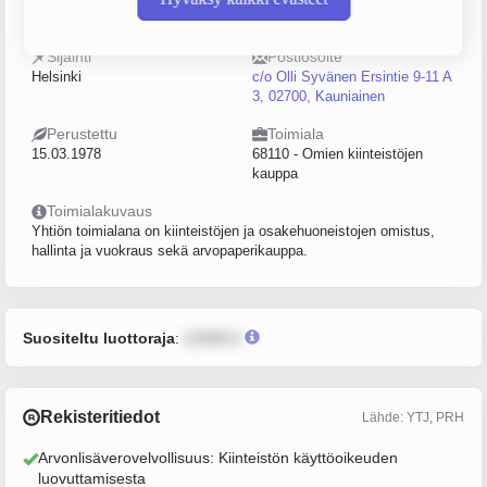
0105755-1
0–4
Sijainti
Postiosoite
Helsinki
c/o Olli Syvänen Ersintie 9-11 A
3, 02700, Kauniainen
Perustettu
Toimiala
15.03.1978
68110 - Omien kiinteistöjen
kauppa
Toimialakuvaus
Yhtiön toimialana on kiinteistöjen ja osakehuoneistojen omistus,
hallinta ja vuokraus sekä arvopaperikauppa.
Suositeltu luottoraja
:
12345 €
Rekisteritiedot
Lähde: YTJ, PRH
Arvonlisäverovelvollisuus: Kiinteistön käyttöoikeuden
luovuttamisesta