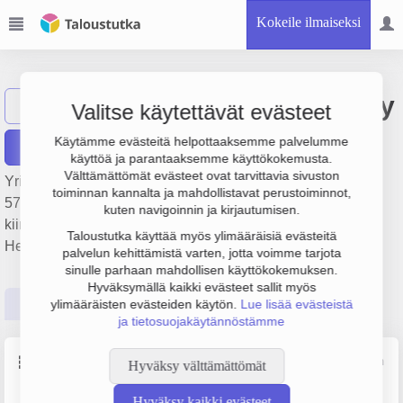
Kokeile ilmaiseksi
Syvänen-Invest Oy
Näytä haku
S
Valitse käytettävät evästeet
Käytämme evästeitä helpottaaksemme palvelumme
Raportit
käyttöä ja parantaaksemme käyttökokemusta.
Välttämättömät evästeet ovat tarvittavia sivuston
Yrityksen Syvänen-Invest Oy liikevaihto on 175 000 €, tulos
toiminnan kannalta ja mahdollistavat perustoiminnot,
57 000 € ja henkilöstömäärä 0. Sen päätoimiala on Omien
kuten navigoinnin ja kirjautumisen.
kiinteistöjen kauppa, perustamisvuosi 1978 ja sijainti
Taloustutka käyttää myös ylimääräisiä evästeitä
Helsinki. Yrityksen yhtiömuoto Osakeyhtiö (OY).
palvelun kehittämistä varten, jotta voimme tarjota
sinulle parhaan mahdollisen käyttökokemuksen.
Hyväksymällä kaikki evästeet sallit myös
Perustiedot
Tilinpäätösluvut
Päättäjätiedot
ylimääräisten evästeiden käytön.
Lue lisää evästeistä
ja tietosuojakäytännöstämme
Perustiedot
Lähde: YTJ, PRH, Traficom
Hyväksy välttämättömät
Hyväksy kaikki evästeet
Y-tunnus
Henkilöstömäärä