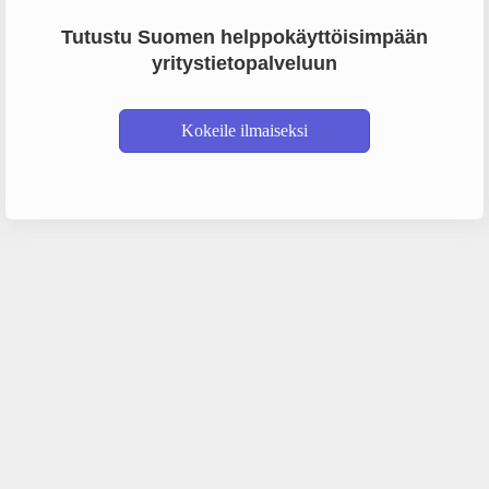
Tutustu Suomen helppokäyttöisimpään
yritystietopalveluun
Kokeile ilmaiseksi