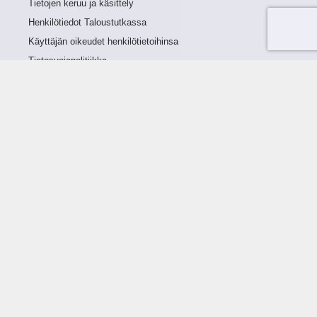
Tietojen keruu ja käsittely
Henkilötiedot Taloustutkassa
Käyttäjän oikeudet henkilötietoihinsa
Tietosuojapolitiikka
Tietoturvapolitiikka
Evästeet
Tutustu palveluun
Ratkaisut
Tietoa palvelusta
Luottorajan määrittely
Tunnusluvut
Maksuviiveet
Hinnasto
Päivitykset
Ohjeistus
Ohjekirja