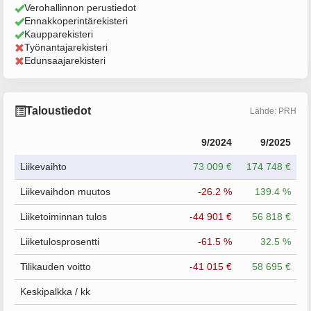
Verohallinnon perustiedot
Ennakkoperintärekisteri
Kaupparekisteri
Työnantajarekisteri
Edunsaajarekisteri
Taloustiedot
Lähde: PRH
9/2024
9/2025
Liikevaihto
73 009 €
174 748 €
Liikevaihdon muutos
-26.2 %
139.4 %
Liiketoiminnan tulos
-44 901 €
56 818 €
Liiketulosprosentti
-61.5 %
32.5 %
Tilikauden voitto
-41 015 €
58 695 €
Keskipalkka / kk