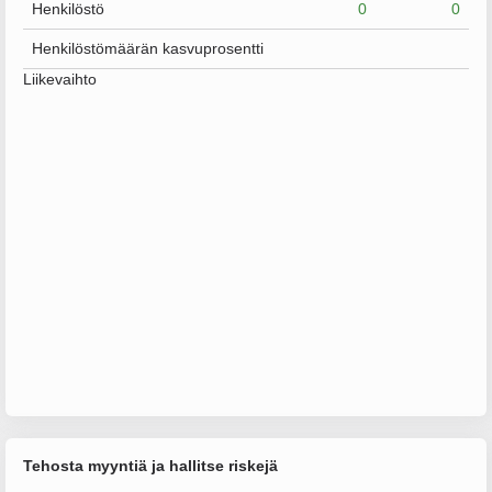
Henkilöstö
0
0
Henkilöstömäärän kasvuprosentti
Liikevaihto
Tehosta myyntiä ja hallitse riskejä