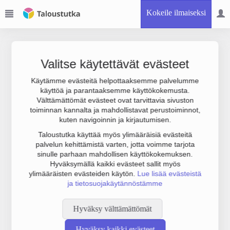
Kokeile ilmaiseksi
Valitse käytettävät evästeet
Käytämme evästeitä helpottaaksemme palvelumme
käyttöä ja parantaaksemme käyttökokemusta.
Joudumme käyttämään botinestovarmennusta sivustollamme.
Välttämättömät evästeet ovat tarvittavia sivuston
Suoritathan alla olevan varmistuksen.
toiminnan kannalta ja mahdollistavat perustoiminnot,
kuten navigoinnin ja kirjautumisen.
Taloustutka käyttää myös ylimääräisiä evästeitä
palvelun kehittämistä varten, jotta voimme tarjota
sinulle parhaan mahdollisen käyttökokemuksen.
Hyväksymällä kaikki evästeet sallit myös
ylimääräisten evästeiden käytön.
Lue lisää evästeistä
ja tietosuojakäytännöstämme
Hyväksy välttämättömät
Hyväksy kaikki evästeet