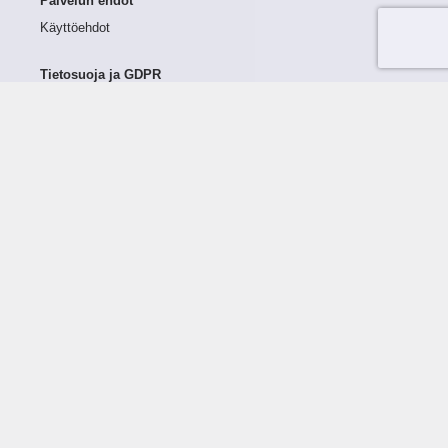
Palvelun ehdot
Käyttöehdot
Tietosuoja ja GDPR
Tietojen keruu ja käsittely
Henkilötiedot Taloustutkassa
Käyttäjän oikeudet henkilötietoihinsa
Tietosuojapolitiikka
Tietoturvapolitiikka
Evästeet
Tutustu palveluun
Ratkaisut
Tietoa palvelusta
Luottorajan määrittely
Tunnusluvut
Maksuviiveet
Hinnasto