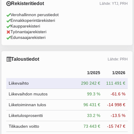
Rekisteritiedot
Lähde: YTJ, PRH
Verohallinnon perustiedot
Ennakkoperintärekisteri
Kaupparekisteri
Työnantajarekisteri
Edunsaajarekisteri
Taloustiedot
Lähde: PRH
1/2025
1/2026
Liikevaihto
290 242 €
111 491 €
Liikevaihdon muutos
99.3 %
-61.6 %
Liiketoiminnan tulos
96 431 €
-14 998 €
Liiketulosprosentti
33.2 %
-13.5 %
Tilikauden voitto
73 443 €
-15 747 €