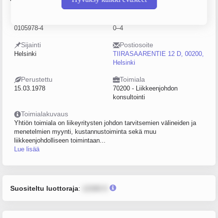
Y-tunnus
Henkilöstömäärä
0105978-4
0–4
Sijainti
Postiosoite
Helsinki
TIIRASAARENTIE 12 D, 00200,
Helsinki
Perustettu
Toimiala
15.03.1978
70200 - Liikkeenjohdon
konsultointi
Toimialakuvaus
Yhtiön toimiala on liikeyritysten johdon tarvitsemien välineiden ja
menetelmien myynti, kustannustoiminta sekä muu
liikkeenjohdolliseen toimintaan...
Lue lisää
Suositeltu luottoraja
:
12345 €