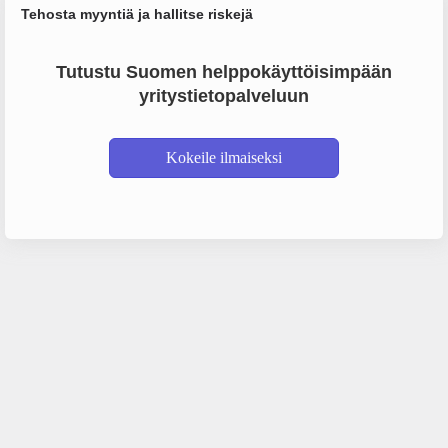
Tehosta myyntiä ja hallitse riskejä
Tutustu Suomen helppokäyttöisimpään
yritystietopalveluun
Kokeile ilmaiseksi