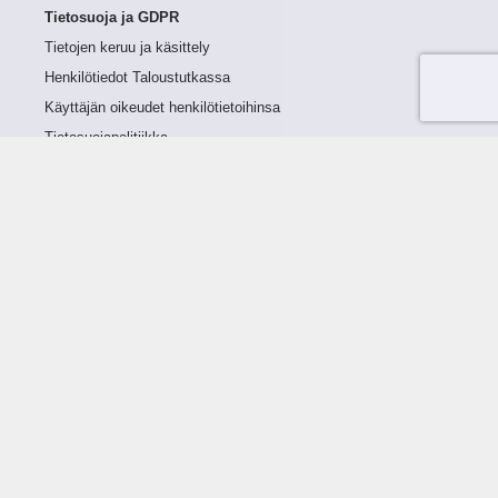
Tietosuoja ja GDPR
Tietojen keruu ja käsittely
Henkilötiedot Taloustutkassa
Käyttäjän oikeudet henkilötietoihinsa
Tietosuojapolitiikka
Tietoturvapolitiikka
Evästeet
Tutustu palveluun
Ratkaisut
Tietoa palvelusta
Luottorajan määrittely
Tunnusluvut
Maksuviiveet
Hinnasto
Päivitykset
Ohjeistus