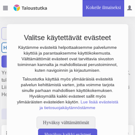
Kokeile ilmaiseksi
Näytä haku
Valitse käytettävät evästeet
Helge Tuominen & Co Oy
HT
Käytämme evästeitä helpottaaksemme palvelumme
käyttöä ja parantaaksemme käyttökokemusta.
Välttämättömät evästeet ovat tarvittavia sivuston
Raportit
toiminnan kannalta ja mahdollistavat perustoiminnot,
kuten navigoinnin ja kirjautumisen.
Yrityksen Helge Tuominen & Co Oy liikevaihto on 111 000 €,
Taloustutka käyttää myös ylimääräisiä evästeitä
tulos -15 000 € ja henkilöstömäärä 1. Sen päätoimiala on
palvelun kehittämistä varten, jotta voimme tarjota
Liikkeenjohdon konsultointi, perustamisvuosi 1978 ja sijainti
sinulle parhaan mahdollisen käyttökokemuksen.
Helsinki. Yrityksen yhtiömuoto Osakeyhtiö (OY).
Hyväksymällä kaikki evästeet sallit myös
ylimääräisten evästeiden käytön.
Lue lisää evästeistä
ja tietosuojakäytännöstämme
Perustiedot
Tilinpäätösluvut
Päättäjätiedot
Hyväksy välttämättömät
Perustiedot
Lähde: YTJ, PRH, Traficom
Hyväksy kaikki evästeet