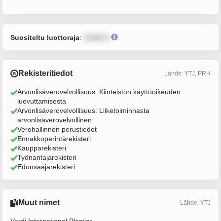
Suositeltu luottoraja
:
12345 €
Rekisteritiedot
Lähde: YTJ, PRH
Arvonlisäverovelvollisuus: Kiinteistön käyttöoikeuden
luovuttamisesta
Arvonlisäverovelvollisuus: Liiketoiminnasta
arvonlisäverovelvollinen
Verohallinnon perustiedot
Ennakkoperintärekisteri
Kaupparekisteri
Työnantajarekisteri
Edunsaajarekisteri
Muut nimet
Lähde: YTJ