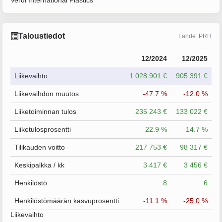
Verdi International Plastics
Taloustiedot
Lähde: PRH
12/2024
12/2025
Liikevaihto
1 028 901 €
905 391 €
Liikevaihdon muutos
-47.7 %
-12.0 %
Liiketoiminnan tulos
235 243 €
133 022 €
Liiketulosprosentti
22.9 %
14.7 %
Tilikauden voitto
217 753 €
98 317 €
Keskipalkka / kk
3 417 €
3 456 €
Henkilöstö
8
6
Henkilöstömäärän kasvuprosentti
-11.1 %
-25.0 %
Liikevaihto