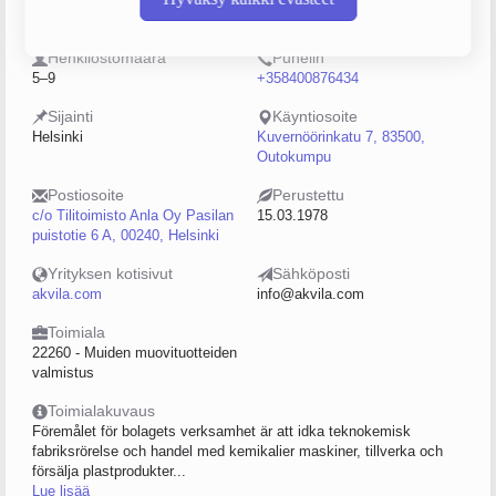
0106400-6
Osakeyhtiö (OY)
Henkilöstömäärä
Puhelin
5–9
+358400876434
Sijainti
Käyntiosoite
Helsinki
Kuvernöörinkatu 7, 83500,
Outokumpu
Postiosoite
Perustettu
c/o Tilitoimisto Anla Oy Pasilan
15.03.1978
puistotie 6 A, 00240, Helsinki
Yrityksen kotisivut
Sähköposti
akvila.com
info@akvila.com
Toimiala
22260 - Muiden muovituotteiden
valmistus
Toimialakuvaus
Föremålet för bolagets verksamhet är att idka teknokemisk
fabriksrörelse och handel med kemikalier maskiner, tillverka och
försälja plastprodukter...
Lue lisää