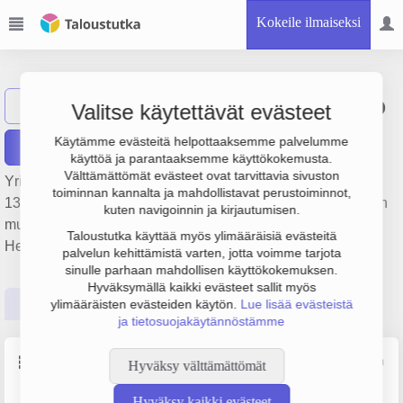
Kokeile ilmaiseksi
Akvila Osakeyhtiö
Näytä haku
AO
Valitse käytettävät evästeet
Käytämme evästeitä helpottaaksemme palvelumme
Raportit
käyttöä ja parantaaksemme käyttökokemusta.
Välttämättömät evästeet ovat tarvittavia sivuston
Yrityksen Akvila Osakeyhtiö liikevaihto on 905 000 €, tulos
toiminnan kannalta ja mahdollistavat perustoiminnot,
133 000 € ja henkilöstömäärä 6. Sen päätoimiala on Muiden
kuten navigoinnin ja kirjautumisen.
muovituotteiden valmistus, perustamisvuosi 1978 ja sijainti
Taloustutka käyttää myös ylimääräisiä evästeitä
Helsinki. Yrityksen yhtiömuoto Osakeyhtiö (OY).
palvelun kehittämistä varten, jotta voimme tarjota
sinulle parhaan mahdollisen käyttökokemuksen.
Hyväksymällä kaikki evästeet sallit myös
Perustiedot
Tilinpäätösluvut
Päättäjätiedot
ylimääräisten evästeiden käytön.
Lue lisää evästeistä
ja tietosuojakäytännöstämme
Perustiedot
Lähde: YTJ, PRH, Traficom
Hyväksy välttämättömät
Hyväksy kaikki evästeet
Y-tunnus
Yritysmuoto