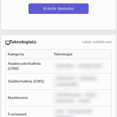
Kokeile ilmaiseksi
Teknologiat
Lähde: builtwith.com
Kategoria
Teknologiat
Asiakkuudenhallinta
ipsum dolo
r sit amet, conse
(CRM)
rem ipsum d
rem ipsum
Sisällönhallinta (CMS)
m ipsum dolor
sum dolor sit am
ipsum
Markkinointi
ipsum dolor
m ipsu
m ip
rem ipsum dolo
Framework