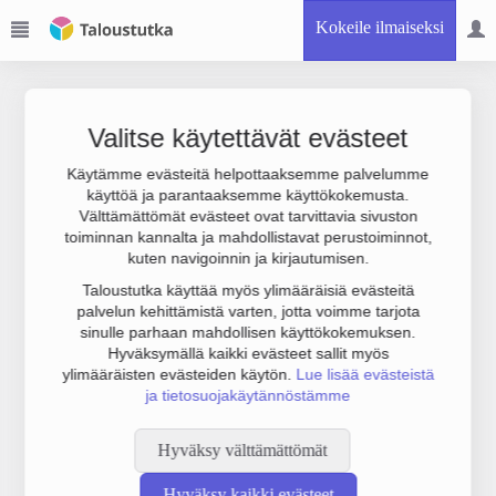
Kokeile ilmaiseksi
Valitse käytettävät evästeet
Käytämme evästeitä helpottaaksemme palvelumme
käyttöä ja parantaaksemme käyttökokemusta.
Joudumme käyttämään botinestovarmennusta sivustollamme.
Välttämättömät evästeet ovat tarvittavia sivuston
Suoritathan alla olevan varmistuksen.
toiminnan kannalta ja mahdollistavat perustoiminnot,
kuten navigoinnin ja kirjautumisen.
Taloustutka käyttää myös ylimääräisiä evästeitä
palvelun kehittämistä varten, jotta voimme tarjota
sinulle parhaan mahdollisen käyttökokemuksen.
Hyväksymällä kaikki evästeet sallit myös
ylimääräisten evästeiden käytön.
Lue lisää evästeistä
ja tietosuojakäytännöstämme
Hyväksy välttämättömät
Hyväksy kaikki evästeet