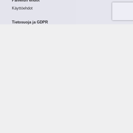
Palvelun ehdot
Käyttöehdot
Tietosuoja ja GDPR
Tietojen keruu ja käsittely
Henkilötiedot Taloustutkassa
Käyttäjän oikeudet henkilötietoihinsa
Tietosuojapolitiikka
Tietoturvapolitiikka
Evästeet
Tutustu palveluun
Ratkaisut
Tietoa palvelusta
Luottorajan määrittely
Tunnusluvut
Maksuviiveet
Hinnasto