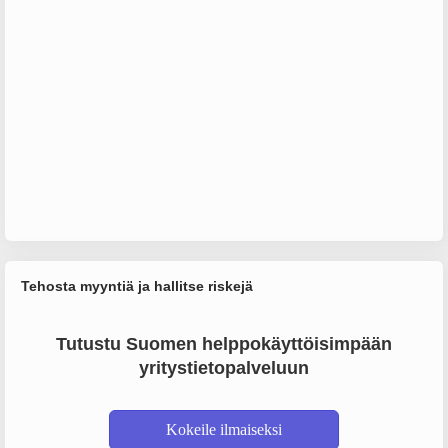
Tehosta myyntiä ja hallitse riskejä
Tutustu Suomen helppokäyttöisimpään
yritystietopalveluun
Kokeile ilmaiseksi