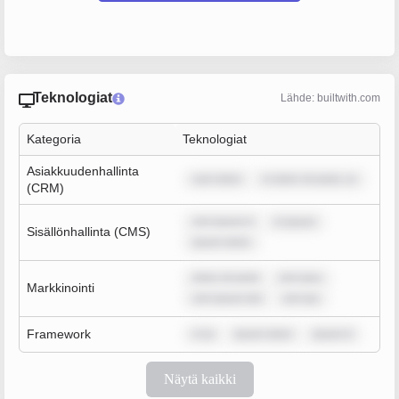
Teknologiat
Lähde: builtwith.com
Kategoria
Teknologiat
Asiakkuudenhallinta
sum dolor
m dolor sit amet, co
(CRM)
rem ipsum d
m ipsum
Sisällönhallinta (CMS)
ipsum dolor
dolor sit amet
rem ipsu
Markkinointi
rem ipsum dol
rem ips
Framework
m ip
ipsum dolor
ipsum d
Näytä kaikki