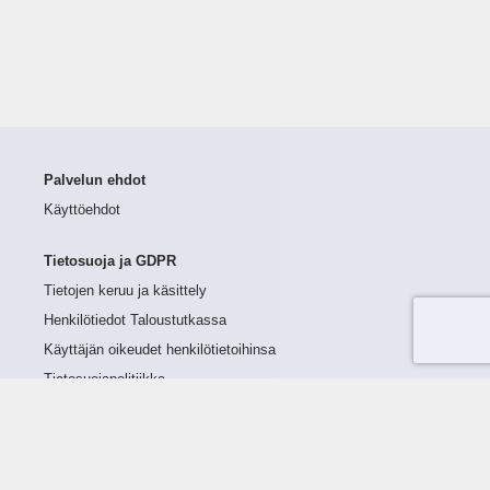
Palvelun ehdot
Käyttöehdot
Tietosuoja ja GDPR
Tietojen keruu ja käsittely
Henkilötiedot Taloustutkassa
Käyttäjän oikeudet henkilötietoihinsa
Tietosuojapolitiikka
Tietoturvapolitiikka
Evästeet
Tutustu palveluun