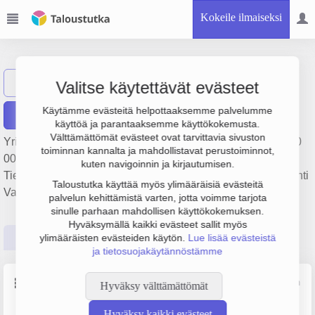
Kokeile ilmaiseksi
Alihankkija Oy
Näytä haku
Valitse käytettävät evästeet
Käytämme evästeitä helpottaaksemme palvelumme
Raportit
käyttöä ja parantaaksemme käyttökokemusta.
Välttämättömät evästeet ovat tarvittavia sivuston
Yrityksen Alihankkija Oy liikevaihto on 14.4 milj. €, tulos 720
toiminnan kannalta ja mahdollistavat perustoiminnot,
000 € ja henkilöstömäärä 80. Sen päätoimiala on
kuten navigoinnin ja kirjautumisen.
Tieliikenteen tavarankuljetus, perustamisvuosi 1978 ja sijainti
Taloustutka käyttää myös ylimääräisiä evästeitä
Vantaa. Yrityksen yhtiömuoto Osakeyhtiö (OY).
palvelun kehittämistä varten, jotta voimme tarjota
sinulle parhaan mahdollisen käyttökokemuksen.
Hyväksymällä kaikki evästeet sallit myös
Perustiedot
Tilinpäätösluvut
Päättäjätiedot
ylimääräisten evästeiden käytön.
Lue lisää evästeistä
ja tietosuojakäytännöstämme
Perustiedot
Lähde: YTJ, PRH, Traficom
Hyväksy välttämättömät
Hyväksy kaikki evästeet
Y-tunnus
Henkilöstömäärä