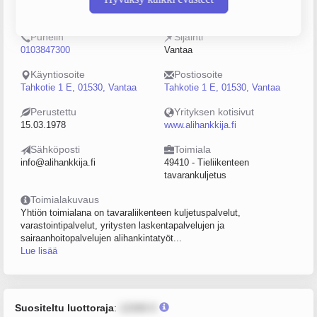
0106438-0
50–99
Puhelin
Sijainti
0103847300
Vantaa
Käyntiosoite
Postiosoite
Tahkotie 1 E, 01530, Vantaa
Tahkotie 1 E, 01530, Vantaa
Perustettu
Yrityksen kotisivut
15.03.1978
www.alihankkija.fi
Sähköposti
Toimiala
info@alihankkija.fi
49410 - Tieliikenteen
tavarankuljetus
Toimialakuvaus
Yhtiön toimialana on tavaraliikenteen kuljetuspalvelut,
varastointipalvelut, yritysten laskentapalvelujen ja
sairaanhoitopalvelujen alihankintatyöt...
Lue lisää
Suositeltu luottoraja
:
12345 €