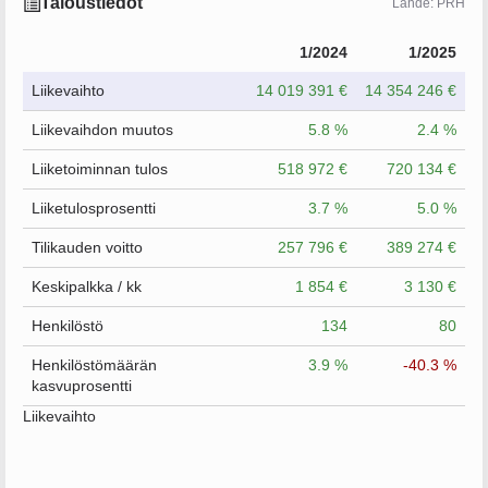
Taloustiedot
Lähde: PRH
1/2024
1/2025
Liikevaihto
14 019 391 €
14 354 246 €
Liikevaihdon muutos
5.8 %
2.4 %
Liiketoiminnan tulos
518 972 €
720 134 €
Liiketulosprosentti
3.7 %
5.0 %
Tilikauden voitto
257 796 €
389 274 €
Keskipalkka / kk
1 854 €
3 130 €
Henkilöstö
134
80
Henkilöstömäärän
3.9 %
-40.3 %
kasvuprosentti
Liikevaihto