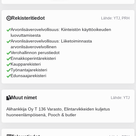
Rekisteritiedot
Lähde: YTJ, PRH
Arvonlisäverovelvollisuus: Kiinteistön käyttöoikeuden
luovuttamisesta
Arvonlisäverovelvollisuus: Liiketoiminnasta
arvonlisäverovelvollinen
Verohallinnon perustiedot
Ennakkoperintärekisteri
Kaupparekisteri
Työnantajarekisteri
Edunsaajarekisteri
Muut nimet
Lähde: YTJ
Alihankkija Oy T 136 Varasto, Elintarvikkeiden kuljetus
huoneenlämpöisenä, Pooch & butler