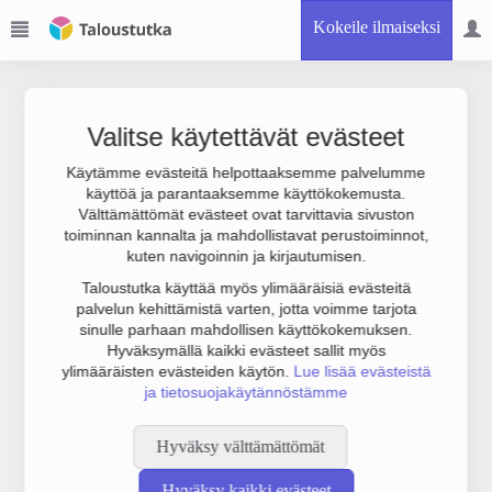
Kokeile ilmaiseksi
Valitse käytettävät evästeet
Käytämme evästeitä helpottaaksemme palvelumme
käyttöä ja parantaaksemme käyttökokemusta.
Joudumme käyttämään botinestovarmennusta sivustollamme.
Välttämättömät evästeet ovat tarvittavia sivuston
Suoritathan alla olevan varmistuksen.
toiminnan kannalta ja mahdollistavat perustoiminnot,
kuten navigoinnin ja kirjautumisen.
Taloustutka käyttää myös ylimääräisiä evästeitä
palvelun kehittämistä varten, jotta voimme tarjota
sinulle parhaan mahdollisen käyttökokemuksen.
Hyväksymällä kaikki evästeet sallit myös
ylimääräisten evästeiden käytön.
Lue lisää evästeistä
ja tietosuojakäytännöstämme
Hyväksy välttämättömät
Hyväksy kaikki evästeet