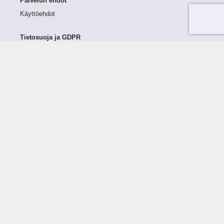
Palvelun ehdot
Käyttöehdot
Tietosuoja ja GDPR
Tietojen keruu ja käsittely
Henkilötiedot Taloustutkassa
Käyttäjän oikeudet henkilötietoihinsa
Tietosuojapolitiikka
Tietoturvapolitiikka
Evästeet
Tutustu palveluun
Ratkaisut
Tietoa palvelusta
Luottorajan määrittely
Tunnusluvut
Maksuviiveet
Hinnasto