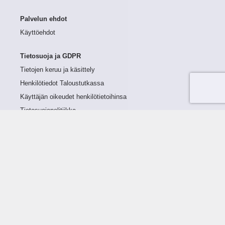
Palvelun ehdot
Käyttöehdot
Tietosuoja ja GDPR
Tietojen keruu ja käsittely
Henkilötiedot Taloustutkassa
Käyttäjän oikeudet henkilötietoihinsa
Tietosuojapolitiikka
Tietoturvapolitiikka
Evästeet
Tutustu palveluun
Ratkaisut
Tietoa palvelusta
Luottorajan määrittely
Tunnusluvut
Maksuviiveet