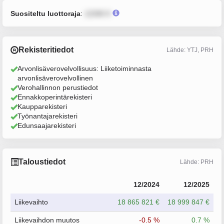
Suositeltu luottoraja
:
12345 €
Rekisteritiedot
Lähde: YTJ, PRH
Arvonlisäverovelvollisuus: Liiketoiminnasta
arvonlisäverovelvollinen
Verohallinnon perustiedot
Ennakkoperintärekisteri
Kaupparekisteri
Työnantajarekisteri
Edunsaajarekisteri
Taloustiedot
Lähde: PRH
12/2024
12/2025
Liikevaihto
18 865 821 €
18 999 847 €
Liikevaihdon muutos
-0.5 %
0.7 %