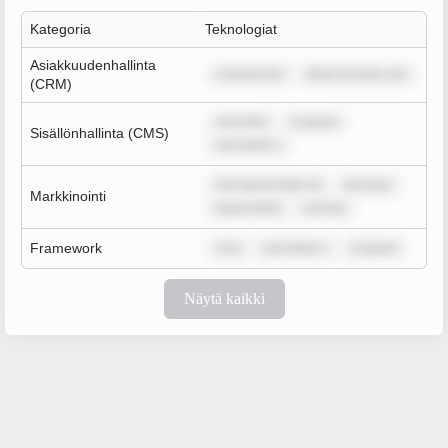
Kategoria
Teknologiat
Asiakkuudenhallinta
m ipsum dol
dolor sit amet, con
(CRM)
sum dolo
m ipsum
Sisällönhallinta (CMS)
sum dolor s
rem ipsum dolor sit
rem ipsu
Markkinointi
ipsum dolor
rem ips
Framework
m ip
sum dolor s
m ipsum
Näytä kaikki