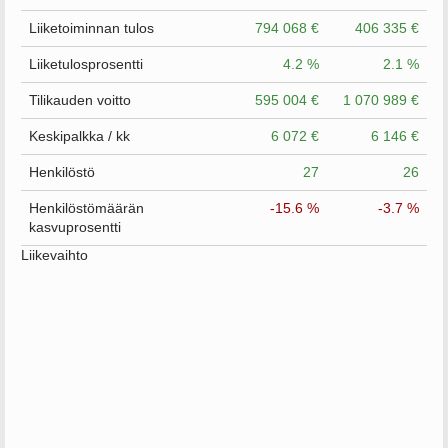
Liiketoiminnan tulos
794 068 €
406 335 €
Liiketulosprosentti
4.2 %
2.1 %
Tilikauden voitto
595 004 €
1 070 989 €
Keskipalkka / kk
6 072 €
6 146 €
Henkilöstö
27
26
Henkilöstömäärän
-15.6 %
-3.7 %
kasvuprosentti
Liikevaihto