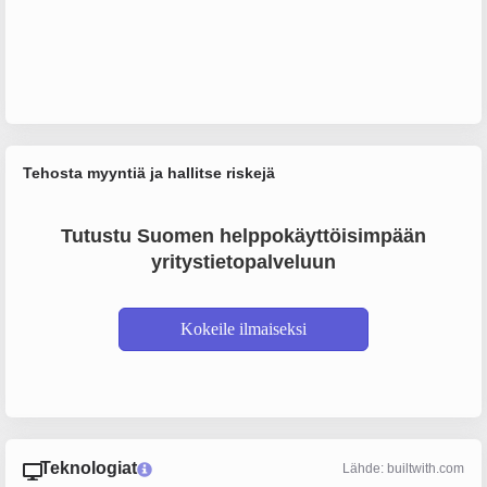
Tehosta myyntiä ja hallitse riskejä
Tutustu Suomen helppokäyttöisimpään
yritystietopalveluun
Kokeile ilmaiseksi
Teknologiat
Lähde: builtwith.com