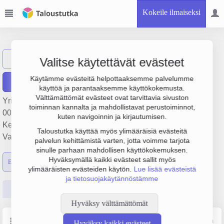
Kokeile ilmaiseksi
Banmark Oy Ab
Näytä haku
Valitse käytettävät evästeet
Käytämme evästeitä helpottaaksemme palvelumme
Raportit
käyttöä ja parantaaksemme käyttökokemusta.
Välttämättömät evästeet ovat tarvittavia sivuston
Yrityksen Banmark Oy Ab liikevaihto on 19 milj. €, tulos 406
toiminnan kannalta ja mahdollistavat perustoiminnot,
000 € ja henkilöstömäärä 26. Sen päätoimiala on
kuten navigoinnin ja kirjautumisen.
Kemikaalien tukkukauppa, perustamisvuosi 1978 ja sijainti
Taloustutka käyttää myös ylimääräisiä evästeitä
Vantaa. Yrityksen yhtiömuoto Osakeyhtiö (OY).
palvelun kehittämistä varten, jotta voimme tarjota
sinulle parhaan mahdollisen käyttökokemuksen.
Hyväksymällä kaikki evästeet sallit myös
Emon luvut
Konsernin luvut
ylimääräisten evästeiden käytön.
Lue lisää evästeistä
ja tietosuojakäytännöstämme
Perustiedot
Tilinpäätösluvut
Päättäjätiedot
Hyväksy välttämättömät
Perustiedot
Lähde: YTJ, PRH, Traficom
Hyväksy kaikki evästeet