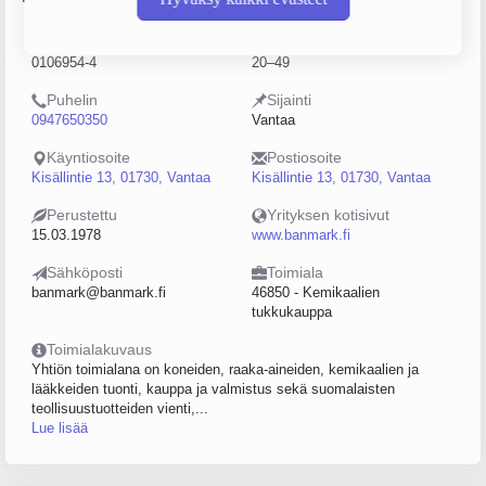
Y-tunnus
Henkilöstömäärä
0106954-4
20–49
Puhelin
Sijainti
0947650350
Vantaa
Käyntiosoite
Postiosoite
Kisällintie 13, 01730, Vantaa
Kisällintie 13, 01730, Vantaa
Perustettu
Yrityksen kotisivut
15.03.1978
www.banmark.fi
Sähköposti
Toimiala
banmark@banmark.fi
46850 - Kemikaalien
tukkukauppa
Toimialakuvaus
Yhtiön toimialana on koneiden, raaka-aineiden, kemikaalien ja
lääkkeiden tuonti, kauppa ja valmistus sekä suomalaisten
teollisuustuotteiden vienti,...
Lue lisää