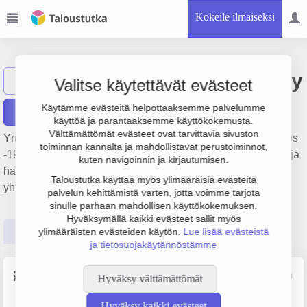
Kokeile ilmaiseksi
Crys-Kiinteistöt Oy
Näytä haku
C
Valitse käytettävät evästeet
Käytämme evästeitä helpottaaksemme palvelumme
Raportit
käyttöä ja parantaaksemme käyttökokemusta.
Välttämättömät evästeet ovat tarvittavia sivuston
Yrityksen Crys-Kiinteistöt Oy liikevaihto on 818 000 € ja tulos
toiminnan kannalta ja mahdollistavat perustoiminnot,
-190 000 €. Sen päätoimiala on Muu kiinteistöjen vuokraus ja
kuten navigoinnin ja kirjautumisen.
hallinta, perustamisvuosi 1978 ja sijainti Helsinki. Yrityksen
Taloustutka käyttää myös ylimääräisiä evästeitä
yhtiömuoto Keskinäinen kiinteistöosakeyhtiö (KKOY).
palvelun kehittämistä varten, jotta voimme tarjota
sinulle parhaan mahdollisen käyttökokemuksen.
Hyväksymällä kaikki evästeet sallit myös
Perustiedot
Tilinpäätösluvut
Päättäjätiedot
ylimääräisten evästeiden käytön.
Lue lisää evästeistä
ja tietosuojakäytännöstämme
Perustiedot
Lähde: YTJ, PRH, Traficom
Hyväksy välttämättömät
Hyväksy kaikki evästeet
Y-tunnus
Yritysmuoto