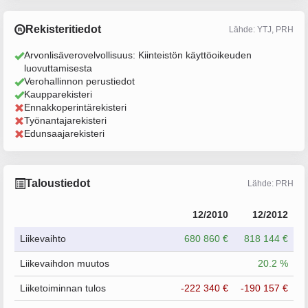
Rekisteritiedot
Lähde: YTJ, PRH
Arvonlisäverovelvollisuus: Kiinteistön käyttöoikeuden
luovuttamisesta
Verohallinnon perustiedot
Kaupparekisteri
Ennakkoperintärekisteri
Työnantajarekisteri
Edunsaajarekisteri
Taloustiedot
Lähde: PRH
12/2010
12/2012
Liikevaihto
680 860 €
818 144 €
Liikevaihdon muutos
20.2 %
Liiketoiminnan tulos
-222 340 €
-190 157 €