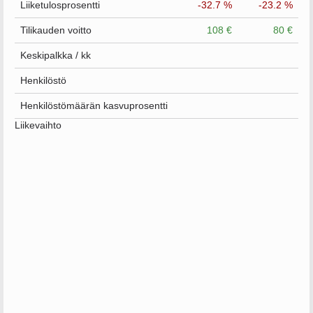
Liiketulosprosentti
-32.7 %
-23.2 %
Tilikauden voitto
108 €
80 €
Keskipalkka / kk
Henkilöstö
Henkilöstömäärän kasvuprosentti
Liikevaihto