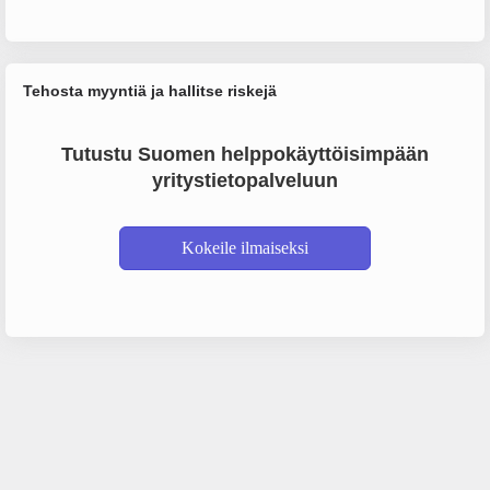
Tehosta myyntiä ja hallitse riskejä
Tutustu Suomen helppokäyttöisimpään
yritystietopalveluun
Kokeile ilmaiseksi