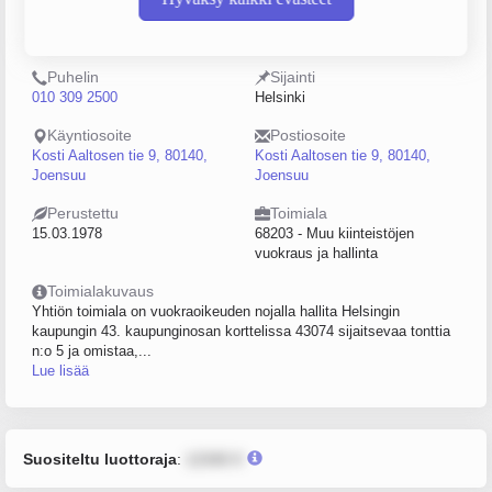
0107334-0
Keskinäinen
kiinteistöosakeyhtiö (KKOY)
Puhelin
Sijainti
010 309 2500
Helsinki
Käyntiosoite
Postiosoite
Kosti Aaltosen tie 9, 80140,
Kosti Aaltosen tie 9, 80140,
Joensuu
Joensuu
Perustettu
Toimiala
15.03.1978
68203 - Muu kiinteistöjen
vuokraus ja hallinta
Toimialakuvaus
Yhtiön toimiala on vuokraoikeuden nojalla hallita Helsingin
kaupungin 43. kaupunginosan korttelissa 43074 sijaitsevaa tonttia
n:o 5 ja omistaa,...
Lue lisää
Suositeltu luottoraja
:
12345 €