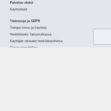
Palvelun ehdot
Käyttöehdot
Tietosuoja ja GDPR
Tietojen keruu ja käsittely
Henkilötiedot Taloustutkassa
Käyttäjän oikeudet henkilötietoihinsa
Tietosuojapolitiikka
Tietoturvapolitiikka
Evästeet
Tutustu palveluun
Ratkaisut
Tietoa palvelusta
Luottorajan määrittely
Tunnusluvut
Maksuviiveet
Hinnasto