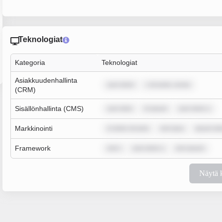
Teknologiat
Kategoria
Teknologiat
Asiakkuudenhallinta
sum dolor
r sit amet, conse
(CRM)
Sisällönhallinta (CMS)
sum dolo
m ipsum
sum dolor s
Markkinointi
m dolor sit ame
rem ipsu
ipsum dol
Framework
rem i
sum dolor s
rem ipsum
Näytä 