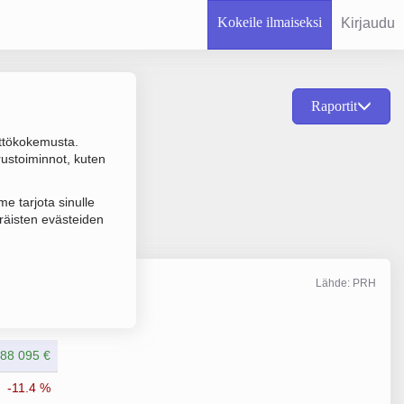
Kokeile ilmaiseksi
Kirjaudu
Raportit
ttökokemusta.
raus ja hallinta,
rustoiminnot, kuten
e tarjota sinulle
räisten evästeiden
Lähde: PRH
Liikevaihto
7/2025
88 095 €
-11.4 %