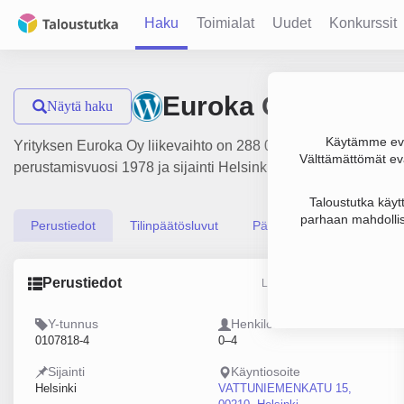
Haku
Toimialat
Uudet
Konkurssit
Euroka Oy
Näytä haku
Käytämme evä
Yrityksen Euroka Oy liikevaihto on 288 000 €, tulos 40 000 € 
Välttämättömät evä
perustamisvuosi 1978 ja sijainti Helsinki. Yrityksen yhtiömuo
Taloustutka käyt
parhaan mahdollis
Perustiedot
Tilinpäätösluvut
Päättäjätiedot
Perustiedot
Lähde: YTJ, PRH, Traficom
Y-tunnus
Henkilöstömäärä
0107818-4
0–4
Sijainti
Käyntiosoite
Helsinki
VATTUNIEMENKATU 15,