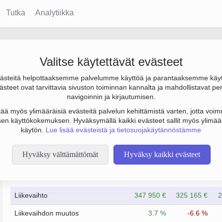
Tutka
Analytiikka
Valitse käytettävät evästeet
steitä helpottaaksemme palvelumme käyttöä ja parantaaksemme käy
ja henkilöstömäärä 0. Sen päätoimiala on Muu kiinteistöjen vuok
steet ovat tarvittavia sivuston toiminnan kannalta ja mahdollistavat pe
to Osakeyhtiö (OY).
navigoinnin ja kirjautumisen.
tää myös ylimääräisiä evästeitä palvelun kehittämistä varten, jotta voimm
en käyttökokemuksen. Hyväksymällä kaikki evästeet sallit myös ylimää
käytön.
Lue lisää evästeistä ja tietosuojakäytännöstämme
Hyväksy välttämättömät
Hyväksy kaikki evästeet
Taloustiedot
7/2023
7/2024
Liikevaihto
347 950 €
325 165 €
2
Liikevaihdon muutos
3.7 %
-6.6 %