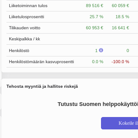
Liiketoiminnan tulos
89 516 €
60 059 €
Liiketulosprosentti
25.7 %
18.5 %
Tilikauden voitto
60 953 €
16 641 €
Keskipalkka / kk
Henkilöstö
1
0
Henkilöstömäärän kasvuprosentti
0.0 %
-100.0 %
Tehosta myyntiä ja hallitse riskejä
Tutustu Suomen helppokäyttöi
Kokeile i