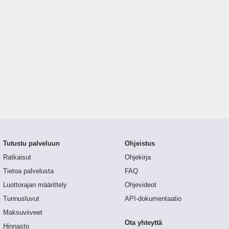
Tutustu palveluun
Ohjeistus
Ratkaisut
Ohjekirja
Tietoa palvelusta
FAQ
Luottorajan määrittely
Ohjevideot
Tunnusluvut
API-dokumentaatio
Maksuviiveet
Ota yhteyttä
Hinnasto