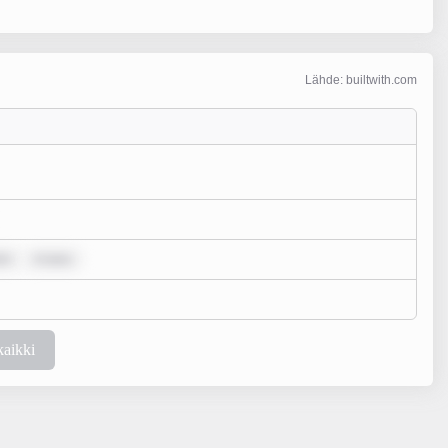
Lähde: builtwith.com
or
m ipsu
kaikki