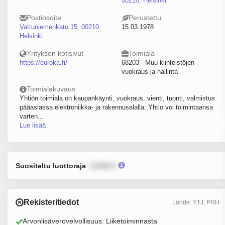
00210, Helsinki
Postiosoite
Perustettu
Vattuniemenkatu 15, 00210,
15.03.1978
Helsinki
Yrityksen kotisivut
Toimiala
https://euroka.fi/
68203 - Muu kiinteistöjen
vuokraus ja hallinta
Toimialakuvaus
Yhtiön toimiala on kaupankäynti, vuokraus, vienti, tuonti, valmistus
pääasiassa elektroniikka- ja rakennusalalla. Yhtiö voi toimintaansa
varten...
Lue lisää
Suositeltu luottoraja
:
12345 €
Rekisteritiedot
Lähde: YTJ, PRH
Arvonlisäverovelvollisuus: Liiketoiminnasta