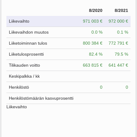
8/2020
8/2021
Liikevaihto
971 003 €
972 000 €
Liikevaihdon muutos
0.0 %
0.1 %
Liiketoiminnan tulos
800 384 €
772 791 €
Liiketulosprosentti
82.4 %
79.5 %
Tilikauden voitto
663 815 €
641 447 €
Keskipalkka / kk
Henkilöstö
0
0
Henkilöstömäärän kasvuprosentti
Liikevaihto