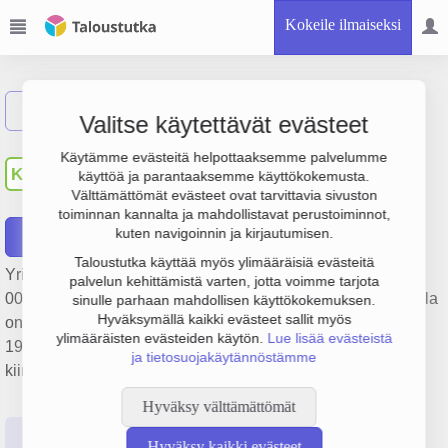
Kokeile ilmaiseksi
Näytä haku
Valitse käytettävät evästeet
Kiinteistöosakeyhtiö Tiilitie
Käytämme evästeitä helpottaaksemme palvelumme
KT
käyttöä ja parantaaksemme käyttökokemusta.
14
Välttämättömät evästeet ovat tarvittavia sivuston
toiminnan kannalta ja mahdollistavat perustoiminnot,
kuten navigoinnin ja kirjautumisen.
Raportit
Taloustutka käyttää myös ylimääräisiä evästeitä
Yrityksen Kiinteistöosakeyhtiö Tiilitie 14 liikevaihto on 972
palvelun kehittämistä varten, jotta voimme tarjota
000 €, tulos 773 000 € ja henkilöstömäärä 0. Sen päätoimiala
sinulle parhaan mahdollisen käyttökokemuksen.
Hyväksymällä kaikki evästeet sallit myös
on Muu kiinteistöjen vuokraus ja hallinta, perustamisvuosi
ylimääräisten evästeiden käytön.
Lue lisää evästeistä
1978 ja sijainti Helsinki. Yrityksen yhtiömuoto Keskinäinen
ja tietosuojakäytännöstämme
kiinteistöosakeyhtiö (KKOY).
Hyväksy välttämättömät
Perustiedot
Tilinpäätösluvut
Päättäjätiedot
Hyväksy kaikki evästeet