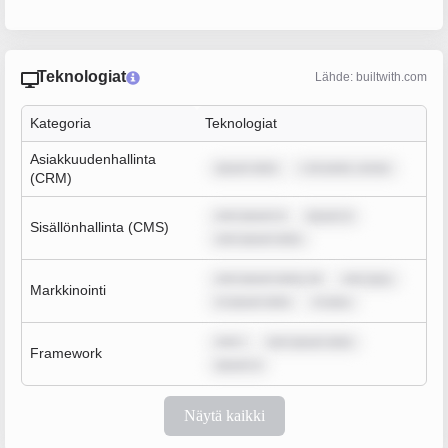
Teknologiat
Lähde: builtwith.com
Kategoria
Teknologiat
Asiakkuudenhallinta
ipsum dolo
r sit amet, conse
(CRM)
rem ipsum d
ipsum d
Sisällönhallinta (CMS)
rem ipsum dolo
rem ipsum dolor sit
rem ipsu
Markkinointi
m ipsum dolo
m ipsu
rem i
rem ipsum dolo
Framework
ipsum d
Näytä kaikki