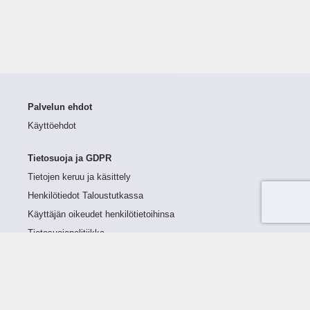
Palvelun ehdot
Käyttöehdot
Tietosuoja ja GDPR
Tietojen keruu ja käsittely
Henkilötiedot Taloustutkassa
Käyttäjän oikeudet henkilötietoihinsa
Tietosuojapolitiikka
Tietoturvapolitiikka
Evästeet
Tutustu palveluun