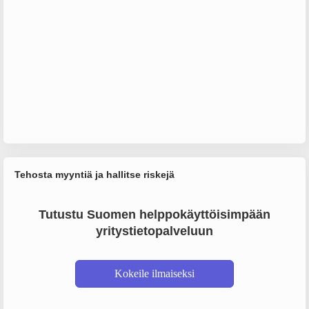
Tehosta myyntiä ja hallitse riskejä
Tutustu Suomen helppokäyttöisimpään
yritystietopalveluun
Kokeile ilmaiseksi