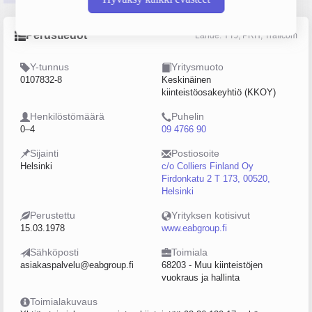
Perustiedot
Lähde: YTJ, PRH, Traficom
Y-tunnus
Yritysmuoto
0107832-8
Keskinäinen
kiinteistöosakeyhtiö (KKOY)
Henkilöstömäärä
Puhelin
0–4
09 4766 90
Sijainti
Postiosoite
Helsinki
c/o Colliers Finland Oy
Firdonkatu 2 T 173, 00520,
Helsinki
Perustettu
Yrityksen kotisivut
15.03.1978
www.eabgroup.fi
Sähköposti
Toimiala
asiakaspalvelu@eabgroup.fi
68203 - Muu kiinteistöjen
vuokraus ja hallinta
Toimialakuvaus