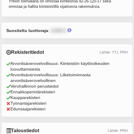
Yhtiön toimialana on omistaa kiinteistöä 92-26-120-17 sekä
omistaa ja hallita kiinteistöllä sijaitsevia rakennuksia.
Suositeltu luottoraja
:
12345 €
Rekisteritiedot
Lähde: YTJ, PRH
Arvonlisäverovelvollisuus: Kiinteistön käyttöoikeuden
luovuttamisesta
Arvonlisäverovelvollisuus: Liiketoiminnasta
arvonlisäverovelvollinen
Verohallinnon perustiedot
Ennakkoperintärekisteri
Kaupparekisteri
Työnantajarekisteri
Edunsaajarekisteri
Taloustiedot
Lähde: PRH