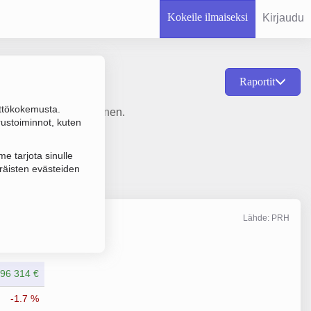
Kokeile ilmaiseksi
Kirjaudu
Raportit
ttökokemusta.
78 ja sijainti Kauniainen.
rustoiminnot, kuten
e tarjota sinulle
räisten evästeiden
Lähde: PRH
Liikevaihto
12/2025
196 314 €
-1.7 %