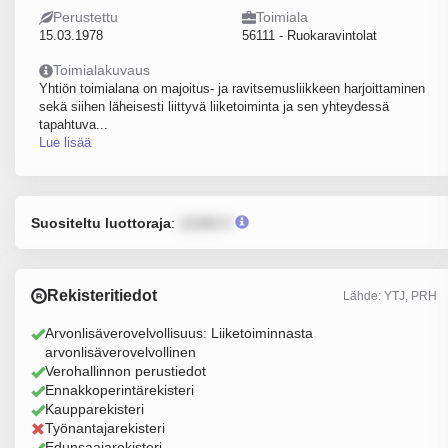
Perustettu
Toimiala
15.03.1978
56111 - Ruokaravintolat
Toimialakuvaus
Yhtiön toimialana on majoitus- ja ravitsemusliikkeen harjoittaminen
sekä siihen läheisesti liittyvä liiketoiminta ja sen yhteydessä
tapahtuva...
Lue lisää
Suositeltu luottoraja
:
12345 €
Rekisteritiedot
Lähde: YTJ, PRH
Arvonlisäverovelvollisuus: Liiketoiminnasta
arvonlisäverovelvollinen
Verohallinnon perustiedot
Ennakkoperintärekisteri
Kaupparekisteri
Työnantajarekisteri
Edunsaajarekisteri