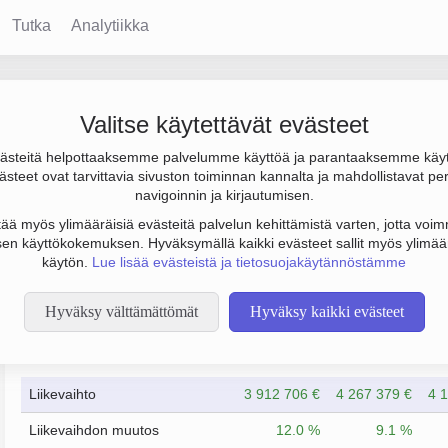
Tutka
Analytiikka
Valitse käytettävät evästeet
steitä helpottaaksemme palvelumme käyttöä ja parantaaksemme käy
63 000 €. Sen päätoimiala on Ruokaravintolat, perustamisvuosi 19
steet ovat tarvittavia sivuston toiminnan kannalta ja mahdollistavat pe
navigoinnin ja kirjautumisen.
tää myös ylimääräisiä evästeitä palvelun kehittämistä varten, jotta voimm
en käyttökokemuksen. Hyväksymällä kaikki evästeet sallit myös ylimää
käytön.
Lue lisää evästeistä ja tietosuojakäytännöstämme
Hyväksy välttämättömät
Hyväksy kaikki evästeet
Taloustiedot
12/2023
12/2024
Liikevaihto
3 912 706 €
4 267 379 €
4 
Liikevaihdon muutos
12.0 %
9.1 %