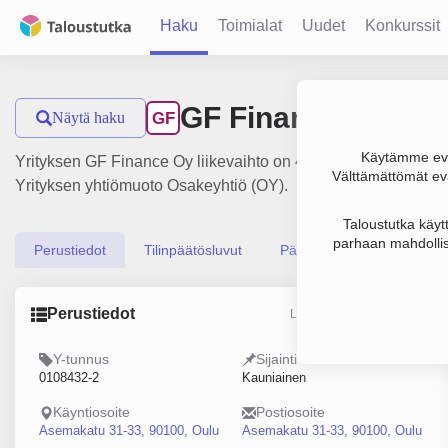
Haku
Toimialat
Uudet
Konkurssit
GF Finance Oy
Näytä haku
GF
Käytämme evä
Yrityksen GF Finance Oy liikevaihto on 4.2 milj. € ja tulos 3
Välttämättömät evä
Yrityksen yhtiömuoto Osakeyhtiö (OY).
Taloustutka käyt
parhaan mahdollis
Perustiedot
Tilinpäätösluvut
Päättäjätiedot
Perustiedot
Lähde: YTJ, PRH, Traficom
Y-tunnus
Sijainti
0108432-2
Kauniainen
Käyntiosoite
Postiosoite
Asemakatu 31-33, 90100, Oulu
Asemakatu 31-33, 90100, Oulu