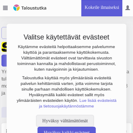
Kokeile ilmaiseksi
Näytä haku
Valitse käytettävät evästeet
Helsingin Special-Auto Oy
Käytämme evästeitä helpottaaksemme palvelumme
käyttöä ja parantaaksemme käyttökokemusta.
Välttämättömät evästeet ovat tarvittavia sivuston
Raportit
toiminnan kannalta ja mahdollistavat perustoiminnot,
kuten navigoinnin ja kirjautumisen.
Yrityksen Helsingin Special-Auto Oy liikevaihto on 4 000 € ja
Taloustutka käyttää myös ylimääräisiä evästeitä
tulos 12 000 €. Sen päätoimiala on Autojen ja kevyiden
palvelun kehittämistä varten, jotta voimme tarjota
moottoriajoneuvojen vähittäiskauppa, perustamisvuosi 1978
sinulle parhaan mahdollisen käyttökokemuksen.
ja sijainti Helsinki. Yrityksen yhtiömuoto Osakeyhtiö (OY).
Hyväksymällä kaikki evästeet sallit myös
ylimääräisten evästeiden käytön.
Lue lisää evästeistä
ja tietosuojakäytännöstämme
Perustiedot
Tilinpäätösluvut
Päättäjätiedot
Hyväksy välttämättömät
Perustiedot
Lähde: YTJ, PRH, Traficom
Hyväksy kaikki evästeet