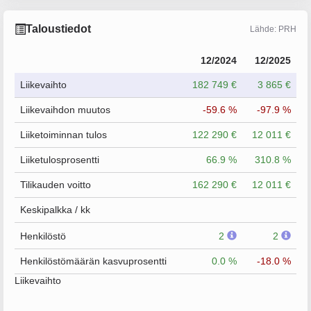
Taloustiedot
Lähde: PRH
12/2024
12/2025
Liikevaihto
182 749 €
3 865 €
Liikevaihdon muutos
-59.6 %
-97.9 %
Liiketoiminnan tulos
122 290 €
12 011 €
Liiketulosprosentti
66.9 %
310.8 %
Tilikauden voitto
162 290 €
12 011 €
Keskipalkka / kk
Henkilöstö
2
2
Henkilöstömäärän kasvuprosentti
0.0 %
-18.0 %
Liikevaihto