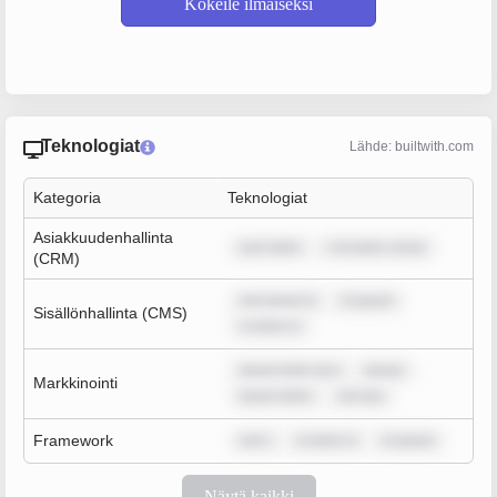
Kokeile ilmaiseksi
Teknologiat
Lähde: builtwith.com
Kategoria
Teknologiat
Asiakkuudenhallinta
sum dolor
r sit amet, conse
(CRM)
rem ipsum d
m ipsum
Sisällönhallinta (CMS)
m dolor si
ipsum dolor sit a
ipsum
Markkinointi
ipsum dolor
rem ips
Framework
rem i
m dolor si
m ipsum
Näytä kaikki