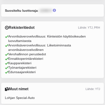
Suositeltu luottoraja
:
12345 €
Rekisteritiedot
Lähde: YTJ, PRH
Arvonlisäverovelvollisuus: Kiinteistön käyttöoikeuden
luovuttamisesta
Arvonlisäverovelvollisuus: Liiketoiminnasta
arvonlisäverovelvollinen
Verohallinnon perustiedot
Ennakkoperintärekisteri
Kaupparekisteri
Työnantajarekisteri
Edunsaajarekisteri
Muut nimet
Lähde: YTJ
Lohjan Special-Auto