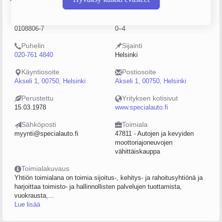
Y-tunnus
Henkilöstömäärä
0108806-7
0–4
Puhelin
Sijainti
020-761 4840
Helsinki
Käyntiosoite
Postiosoite
Akseli 1, 00750, Helsinki
Akseli 1, 00750, Helsinki
Perustettu
Yrityksen kotisivut
15.03.1978
www.specialauto.fi
Sähköposti
Toimiala
myynti@specialauto.fi
47811 - Autojen ja kevyiden
moottoriajoneuvojen
vähittäiskauppa
Toimialakuvaus
Yhtiön toimialana on toimia sijoitus-, kehitys- ja rahoitusyhtiönä ja
harjoittaa toimisto- ja hallinnollisten palvelujen tuottamista,
vuokrausta,...
Lue lisää