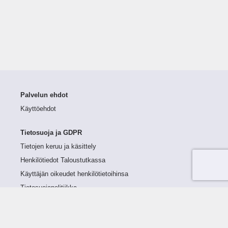
Palvelun ehdot
Käyttöehdot
Tietosuoja ja GDPR
Tietojen keruu ja käsittely
Henkilötiedot Taloustutkassa
Käyttäjän oikeudet henkilötietoihinsa
Tietosuojapolitiikka
Tietoturvapolitiikka
Evästeet