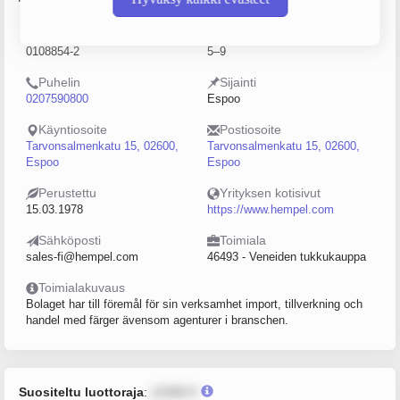
Y-tunnus
Henkilöstömäärä
0108854-2
5–9
Puhelin
Sijainti
0207590800
Espoo
Käyntiosoite
Postiosoite
Tarvonsalmenkatu 15, 02600,
Tarvonsalmenkatu 15, 02600,
Espoo
Espoo
Perustettu
Yrityksen kotisivut
15.03.1978
https://www.hempel.com
Sähköposti
Toimiala
sales-fi@hempel.com
46493 - Veneiden tukkukauppa
Toimialakuvaus
Bolaget har till föremål för sin verksamhet import, tillverkning och
handel med färger ävensom agenturer i branschen.
Suositeltu luottoraja
:
12345 €