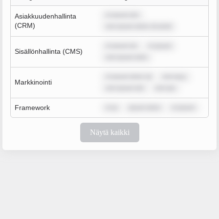
m ipsum dol
Asiakkuudenhallinta
(CRM)
rem ipsum dolor sit amet
m ipsum do
m ipsum
Sisällönhallinta (CMS)
rem ipsum dolo
m ipsum dolor sit
rem ipsu
Markkinointi
rem ipsum dol
rem ips
Framework
m ip
ipsum dolor
m ipsum
Näytä kaikki