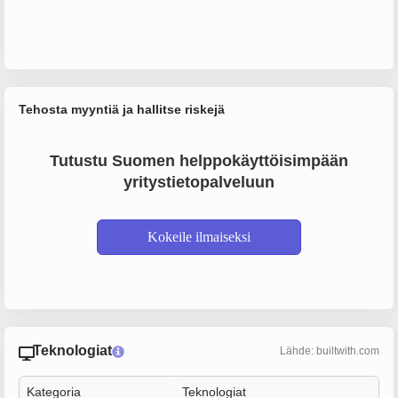
Tehosta myyntiä ja hallitse riskejä
Tutustu Suomen helppokäyttöisimpään
yritystietopalveluun
Kokeile ilmaiseksi
Teknologiat
Lähde: builtwith.com
Kategoria
Teknologiat