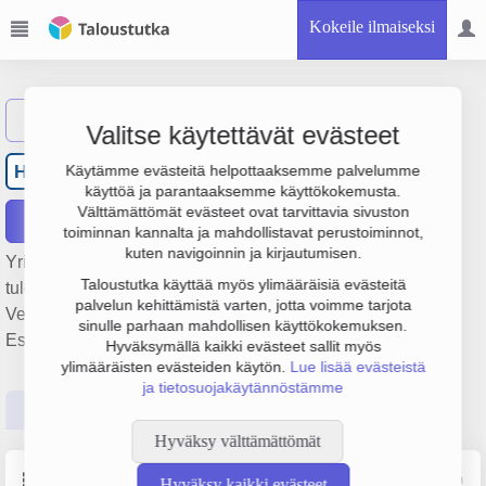
Kokeile ilmaiseksi
Näytä haku
Valitse käytettävät evästeet
Oy Hempel (Finland) Ab
H(
Käytämme evästeitä helpottaaksemme palvelumme
käyttöä ja parantaaksemme käyttökokemusta.
Välttämättömät evästeet ovat tarvittavia sivuston
Raportit
toiminnan kannalta ja mahdollistavat perustoiminnot,
kuten navigoinnin ja kirjautumisen.
Yrityksen Oy Hempel (Finland) Ab liikevaihto on 7.4 milj. €,
Taloustutka käyttää myös ylimääräisiä evästeitä
tulos 397 000 € ja henkilöstömäärä 5. Sen päätoimiala on
palvelun kehittämistä varten, jotta voimme tarjota
Veneiden tukkukauppa, perustamisvuosi 1978 ja sijainti
sinulle parhaan mahdollisen käyttökokemuksen.
Espoo. Yrityksen yhtiömuoto Osakeyhtiö (OY).
Hyväksymällä kaikki evästeet sallit myös
ylimääräisten evästeiden käytön.
Lue lisää evästeistä
ja tietosuojakäytännöstämme
Perustiedot
Tilinpäätösluvut
Päättäjätiedot
Hyväksy välttämättömät
Perustiedot
Lähde: YTJ, PRH, Traficom
Hyväksy kaikki evästeet