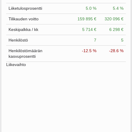
Liiketulosprosentti
5.0 %
5.4 %
Tilikauden voitto
159 895 €
320 096 €
Keskipalkka / kk
5 714 €
6 298 €
Henkilöstö
7
5
Henkilöstömäärän
-12.5 %
-28.6 %
kasvuprosentti
Liikevaihto