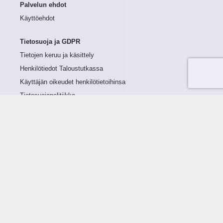
Palvelun ehdot
Käyttöehdot
Tietosuoja ja GDPR
Tietojen keruu ja käsittely
Henkilötiedot Taloustutkassa
Käyttäjän oikeudet henkilötietoihinsa
Tietosuojapolitiikka
Tietoturvapolitiikka
Evästeet
Tutustu palveluun
Ratkaisut
Tietoa palvelusta
Luottorajan määrittely
Tunnusluvut
Maksuviiveet
Hinnasto