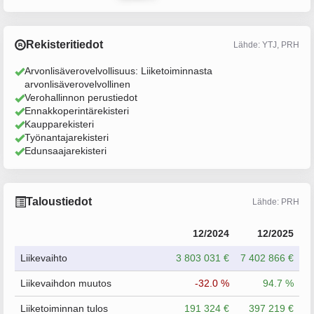
Rekisteritiedot
Lähde: YTJ, PRH
Arvonlisäverovelvollisuus: Liiketoiminnasta
arvonlisäverovelvollinen
Verohallinnon perustiedot
Ennakkoperintärekisteri
Kaupparekisteri
Työnantajarekisteri
Edunsaajarekisteri
Taloustiedot
Lähde: PRH
12/2024
12/2025
Liikevaihto
3 803 031 €
7 402 866 €
Liikevaihdon muutos
-32.0 %
94.7 %
Liiketoiminnan tulos
191 324 €
397 219 €