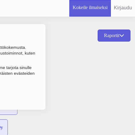
Kokeile ilmaiseksi
Kirjaudu
Raportit
ttökokemusta.
n Sähkön tuotanto
rustoiminnot, kuten
e tarjota sinulle
räisten evästeiden
maa Oy
Oy