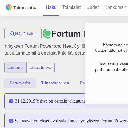
Haku
Toimialat
Uudet
Konkurssit
Fortum Power and
Näytä haku
Käytämme evä
Yrityksen Fortum Power and Heat Oy liikevaihto on 1.6 mrd. €
Välttämättömät evä
uusiutumattomilla energialähteillä, perustamisvuosi 1978 ja s
Taloustutka käyt
Emon luvut
Konsernin luvut
parhaan mahdollis
Perustiedot
Tilinpäätösluvut
Päättäjätiedot
31.12.2019 Yritys on osittain jakautunut seuraaviin yrityksiin:
Seuraavat yritykset ovat sulautuneet yritykseen Fortum Powe