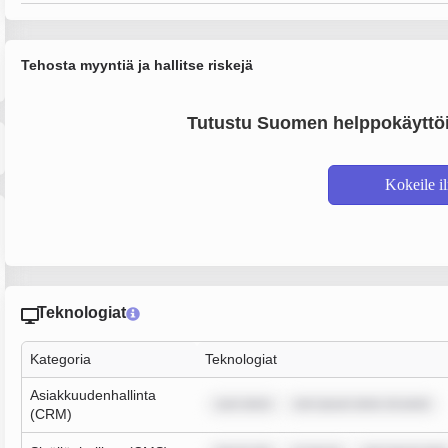
Tehosta myyntiä ja hallitse riskejä
Tutustu Suomen helppokäyttöi
Kokeile i
Teknologiat
Kategoria
Teknologiat
Asiakkuudenhallinta
sum dolor
rem ipsum dolor sit amet
(CRM)