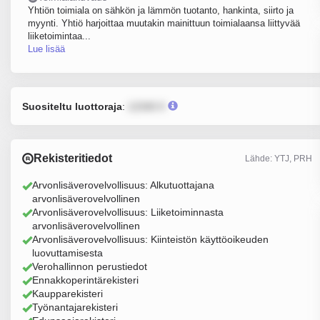
Yhtiön toimiala on sähkön ja lämmön tuotanto, hankinta, siirto ja
myynti. Yhtiö harjoittaa muutakin mainittuun toimialaansa liittyvää
liiketoimintaa...
Lue lisää
Suositeltu luottoraja
:
12345 €
Rekisteritiedot
Lähde: YTJ, PRH
Arvonlisäverovelvollisuus: Alkutuottajana
arvonlisäverovelvollinen
Arvonlisäverovelvollisuus: Liiketoiminnasta
arvonlisäverovelvollinen
Arvonlisäverovelvollisuus: Kiinteistön käyttöoikeuden
luovuttamisesta
Verohallinnon perustiedot
Ennakkoperintärekisteri
Kaupparekisteri
Työnantajarekisteri