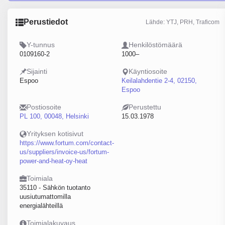
Perustiedot
Lähde: YTJ, PRH, Traficom
Y-tunnus
Henkilöstömäärä
0109160-2
1000–
Sijainti
Käyntiosoite
Espoo
Keilalahdentie 2-4, 02150,
Espoo
Postiosoite
Perustettu
PL 100, 00048, Helsinki
15.03.1978
Yrityksen kotisivut
https://www.fortum.com/contact-
us/suppliers/invoice-us/fortum-
power-and-heat-oy-heat
Toimiala
35110 - Sähkön tuotanto
uusiutumattomilla
energialähteillä
Toimialakuvaus