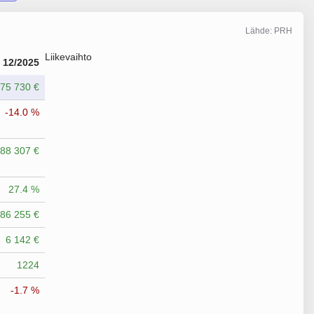
Lähde: PRH
Liikevaihto
12/2025
775 730 €
-14.0 %
88 307 €
27.4 %
86 255 €
6 142 €
1224
-1.7 %