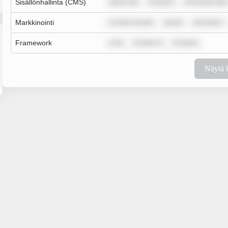
Sisällönhallinta (CMS)
ipsum dol
m ipsum
rem ipsum dolo
Markkinointi
m dolor sit ame
ipsum
sum dolor
Framework
m ip
m dolor si
m ipsum
Näytä 