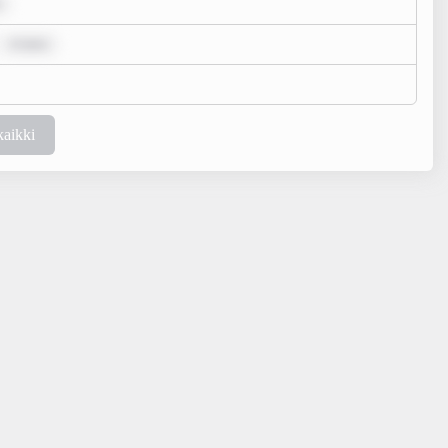
m ipsu
kaikki