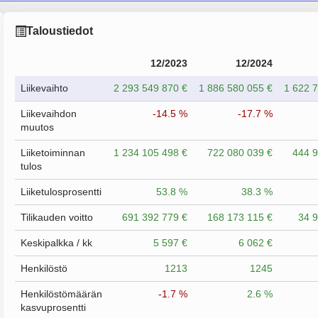
Taloustiedot
12/2023
12/2024
Liikevaihto
2 293 549 870 €
1 886 580 055 €
1 622 
Liikevaihdon
-14.5 %
-17.7 %
muutos
Liiketoiminnan
1 234 105 498 €
722 080 039 €
444 9
tulos
Liiketulosprosentti
53.8 %
38.3 %
Tilikauden voitto
691 392 779 €
168 173 115 €
34 9
Keskipalkka / kk
5 597 €
6 062 €
Henkilöstö
1213
1245
Henkilöstömäärän
-1.7 %
2.6 %
kasvuprosentti