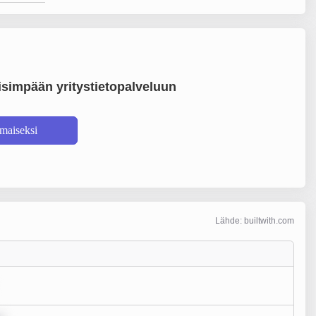
simpään yritystietopalveluun
lmaiseksi
Lähde: builtwith.com