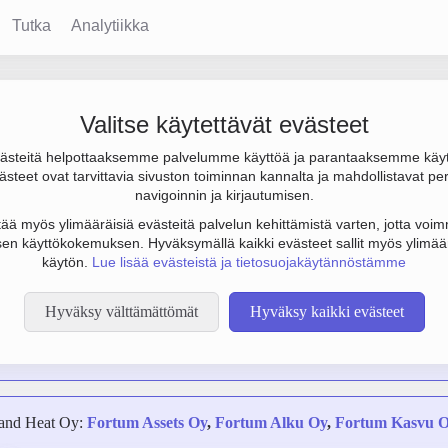
Tutka
Analytiikka
 Heat Oy
Valitse käytettävät evästeet
steitä helpottaaksemme palvelumme käyttöä ja parantaaksemme käy
, tulos 445 milj. € ja henkilöstömäärä 1224. Sen päätoimiala o
steet ovat tarvittavia sivuston toiminnan kannalta ja mahdollistavat pe
ijainti Espoo. Yrityksen yhtiömuoto Osakeyhtiö (OY).
navigoinnin ja kirjautumisen.
tää myös ylimääräisiä evästeitä palvelun kehittämistä varten, jotta voimm
en käyttökokemuksen. Hyväksymällä kaikki evästeet sallit myös ylimää
käytön.
Lue lisää evästeistä ja tietosuojakäytännöstämme
Hyväksy välttämättömät
Hyväksy kaikki evästeet
Savon Voima Joensuu Oy
,
Gren Oy
,
Vantaan Energia Keski-Uusi
r and Heat Oy:
Fortum Assets Oy
,
Fortum Alku Oy
,
Fortum Kasvu 