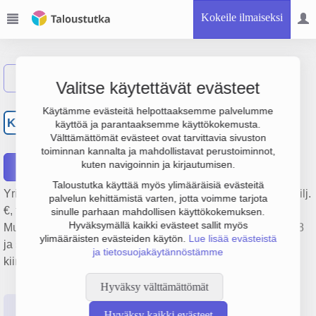
Kokeile ilmaiseksi
Näytä haku
Valitse käytettävät evästeet
Kiinteistö Oy Arkadiankatu
Käytämme evästeitä helpottaaksemme palvelumme
KA
käyttöä ja parantaaksemme käyttökokemusta.
23
Välttämättömät evästeet ovat tarvittavia sivuston
toiminnan kannalta ja mahdollistavat perustoiminnot,
kuten navigoinnin ja kirjautumisen.
Raportit
Taloustutka käyttää myös ylimääräisiä evästeitä
Yrityksen Kiinteistö Oy Arkadiankatu 23 liikevaihto on 1.1 milj.
palvelun kehittämistä varten, jotta voimme tarjota
€, tulos 2 000 € ja henkilöstömäärä 0. Sen päätoimiala on
sinulle parhaan mahdollisen käyttökokemuksen.
Hyväksymällä kaikki evästeet sallit myös
Muu kiinteistöjen vuokraus ja hallinta, perustamisvuosi 1978
ylimääräisten evästeiden käytön.
Lue lisää evästeistä
ja sijainti Helsinki. Yrityksen yhtiömuoto Keskinäinen
ja tietosuojakäytännöstämme
kiinteistöosakeyhtiö (KKOY).
Hyväksy välttämättömät
Perustiedot
Tilinpäätösluvut
Päättäjätiedot
Hyväksy kaikki evästeet