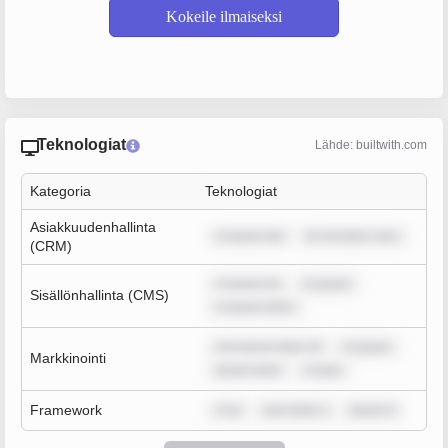
Kokeile ilmaiseksi
Teknologiat
Lähde: builtwith.com
Kategoria
Teknologiat
Asiakkuudenhallinta
m ipsum dol
lor sit amet, cons
(CRM)
m ipsum do
m ipsum
Sisällönhallinta (CMS)
m ipsum dolor
rem ipsum dolor sit
m ipsum
Markkinointi
ipsum dolor
m ipsu
Framework
m ip
sum dolor s
ipsum d