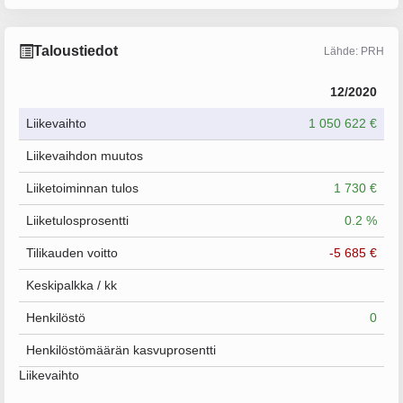
Taloustiedot
Lähde: PRH
12/2020
Liikevaihto
1 050 622 €
Liikevaihdon muutos
Liiketoiminnan tulos
1 730 €
Liiketulosprosentti
0.2 %
Tilikauden voitto
-5 685 €
Keskipalkka / kk
Henkilöstö
0
Henkilöstömäärän kasvuprosentti
Liikevaihto