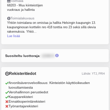
Toimiala
68203 - Muu kiinteistöjen
vuokraus ja hallinta
Toimialakuvaus
Yhtiön toimialana on omistaa ja hallita Helsingin kaupungin 13.
kaupunginosan korttelin nro 418 tonttia nro 23 sekä sillä olevia
rakennuksia. Yhtiö...
Lue lisää
Suositeltu luottoraja
:
12345 €
Rekisteritiedot
Lähde: YTJ, PRH
Arvonlisäverovelvollisuus: Kiinteistön käyttöoikeuden
luovuttamisesta
Verohallinnon perustiedot
Kaupparekisteri
Ennakkoperintärekisteri
Työnantajarekisteri