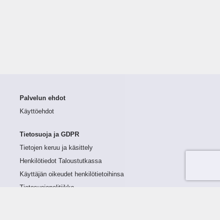
Palvelun ehdot
Käyttöehdot
Tietosuoja ja GDPR
Tietojen keruu ja käsittely
Henkilötiedot Taloustutkassa
Käyttäjän oikeudet henkilötietoihinsa
Tietosuojapolitiikka
Tietoturvapolitiikka
Evästeet