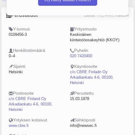
Perustiedot
Lähde: YTJ, PRH, Traficom
Y-tunnus
Yritysmuoto
0109456-3
Keskinäinen
kiinteistöosakeyhtiö (KKOY)
Henkilöstömäärä
Puhelin
0–4
020 7420400
Sijainti
Käyntiosoite
Helsinki
c/o CBRE Finladn Oy
Arkadiankatu 4-6, 00100,
Helsinki
Postiosoite
Perustettu
c/o CBRE Finland Oy
15.03.1978
Arkadiankatu 4-6, 00100,
Helsinki
Yrityksen kotisivut
Sähköposti
www.cbre.fi
info@newsec.fi