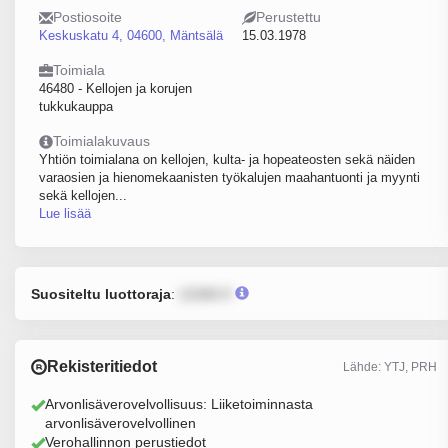
Postiosoite
Perustettu
Keskuskatu 4, 04600, Mäntsälä
15.03.1978
Toimiala
46480 - Kellojen ja korujen
tukkukauppa
Toimialakuvaus
Yhtiön toimialana on kellojen, kulta- ja hopeateosten sekä näiden
varaosien ja hienomekaanisten työkalujen maahantuonti ja myynti
sekä kellojen...
Lue lisää
Suositeltu luottoraja
:
12345 €
Rekisteritiedot
Lähde: YTJ, PRH
Arvonlisäverovelvollisuus: Liiketoiminnasta
arvonlisäverovelvollinen
Verohallinnon perustiedot