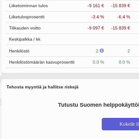
Liiketoiminnan tulos
-9 161 €
-15 839 €
Liiketulosprosentti
-3.4 %
-6.4 %
Tilikauden voitto
-9 097 €
-15 839 €
Keskipalkka / kk
Henkilöstö
2
2
Henkilöstömäärän kasvuprosentti
0.0 %
0.0 %
Tehosta myyntiä ja hallitse riskejä
Tutustu Suomen helppokäyttöi
Kokeile i