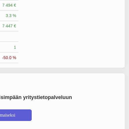
7 494 €
3.3 %
7 447 €
1
-50.0 %
simpään yritystietopalveluun
lmaiseksi