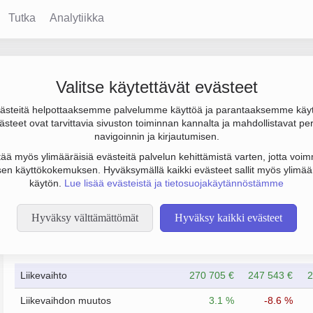
Tutka
Analytiikka
Valitse käytettävät evästeet
steitä helpottaaksemme palvelumme käyttöä ja parantaaksemme käy
0 € ja henkilöstömäärä 1. Sen päätoimiala on Kellojen ja koruj
steet ovat tarvittavia sivuston toiminnan kannalta ja mahdollistavat pe
).
navigoinnin ja kirjautumisen.
tää myös ylimääräisiä evästeitä palvelun kehittämistä varten, jotta voimm
en käyttökokemuksen. Hyväksymällä kaikki evästeet sallit myös ylimää
käytön.
Lue lisää evästeistä ja tietosuojakäytännöstämme
Hyväksy välttämättömät
Hyväksy kaikki evästeet
Taloustiedot
12/2023
12/2024
Liikevaihto
270 705 €
247 543 €
2
Liikevaihdon muutos
3.1 %
-8.6 %