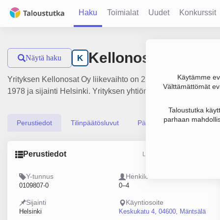
Haku
Toimialat
Uudet
Konkurssit
Kellonosat Oy
Näytä haku
K
Käytämme evä
Yrityksen Kellonosat Oy liikevaihto on 226 000 €, tulos 7 00
Välttämättömät evä
1978 ja sijainti Helsinki. Yrityksen yhtiömuoto Osakeyhtiö (OY
Taloustutka käyt
parhaan mahdollis
Perustiedot
Tilinpäätösluvut
Päättäjätiedot
Perustiedot
Lähde: YTJ, PRH, Traficom
Y-tunnus
Henkilöstömäärä
0109807-0
0–4
Sijainti
Käyntiosoite
Helsinki
Keskukatu 4, 04600, Mäntsälä