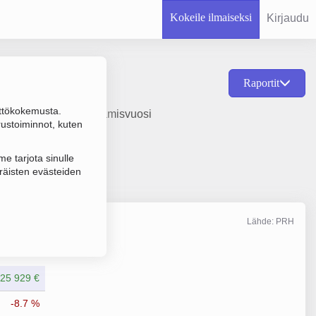
Kokeile ilmaiseksi
Kirjaudu
Raportit
ttökokemusta.
en tukkukauppa, perustamisvuosi
rustoiminnot, kuten
e tarjota sinulle
räisten evästeiden
Lähde: PRH
Liikevaihto
12/2025
25 929 €
-8.7 %