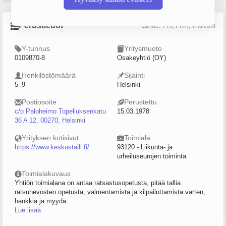
Perustiedot
Lähde: YTJ, PRH, Traficom
Y-tunnus
Yritysmuoto
0109870-8
Osakeyhtiö (OY)
Henkilöstömäärä
Sijainti
5–9
Helsinki
Postiosoite
Perustettu
c/o Paloheimo Topeliuksenkatu
15.03.1978
36 A 12, 00270, Helsinki
Yrityksen kotisivut
Toimiala
https://www.keskustalli.fi/
93120 - Liikunta- ja
urheiluseurojen toiminta
Toimialakuvaus
Yhtiön toimialana on antaa ratsastusopetusta, pitää tallia
ratsuhevosten opetusta, valmentamista ja kilpailuttamista varten,
hankkia ja myydä...
Lue lisää