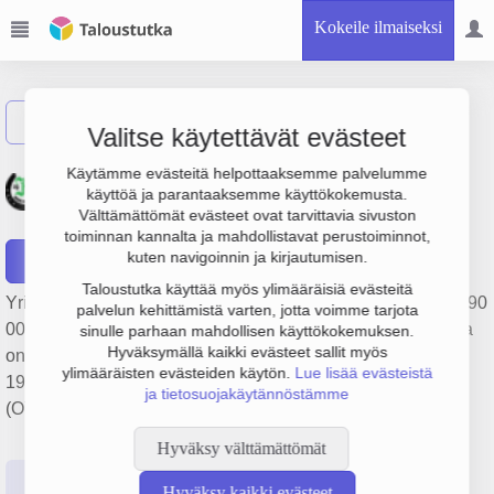
Kokeile ilmaiseksi
Näytä haku
Valitse käytettävät evästeet
Keskustalli O.Y. -
Käytämme evästeitä helpottaaksemme palvelumme
käyttöä ja parantaaksemme käyttökokemusta.
Centralstall A.B.
Välttämättömät evästeet ovat tarvittavia sivuston
toiminnan kannalta ja mahdollistavat perustoiminnot,
kuten navigoinnin ja kirjautumisen.
Raportit
Taloustutka käyttää myös ylimääräisiä evästeitä
Yrityksen Keskustalli O.Y. - Centralstall A.B. liikevaihto on 490
palvelun kehittämistä varten, jotta voimme tarjota
000 €, tulos 32 000 € ja henkilöstömäärä 5. Sen päätoimiala
sinulle parhaan mahdollisen käyttökokemuksen.
Hyväksymällä kaikki evästeet sallit myös
on Liikunta- ja urheiluseurojen toiminta, perustamisvuosi
ylimääräisten evästeiden käytön.
Lue lisää evästeistä
1978 ja sijainti Helsinki. Yrityksen yhtiömuoto Osakeyhtiö
ja tietosuojakäytännöstämme
(OY).
Hyväksy välttämättömät
Perustiedot
Tilinpäätösluvut
Päättäjätiedot
Hyväksy kaikki evästeet