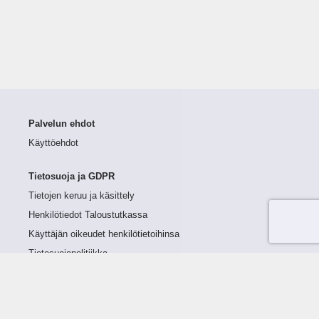
Palvelun ehdot
Käyttöehdot
Tietosuoja ja GDPR
Tietojen keruu ja käsittely
Henkilötiedot Taloustutkassa
Käyttäjän oikeudet henkilötietoihinsa
Tietosuojapolitiikka
Tietoturvapolitiikka
Evästeet
Tutustu palveluun