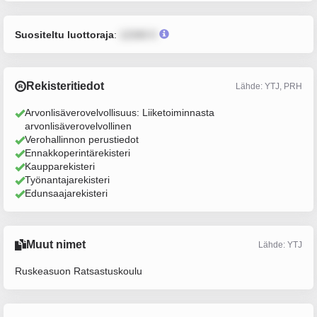
Suositeltu luottoraja
:
12345 €
Rekisteritiedot
Lähde: YTJ, PRH
Arvonlisäverovelvollisuus: Liiketoiminnasta
arvonlisäverovelvollinen
Verohallinnon perustiedot
Ennakkoperintärekisteri
Kaupparekisteri
Työnantajarekisteri
Edunsaajarekisteri
Muut nimet
Lähde: YTJ
Ruskeasuon Ratsastuskoulu