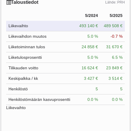
Taloustiedot
Lähde: PRH
5/2024
5/2025
Liikevaihto
493 140 €
489 508 €
Liikevaihdon muutos
5.0 %
-0.7 %
Liiketoiminnan tulos
24 858 €
31 670 €
Liiketulosprosentti
5.0 %
6.5 %
Tilikauden voitto
16 624 €
23 849 €
Keskipalkka / kk
3 427 €
3 514 €
Henkilöstö
5
5
Henkilöstömäärän kasvuprosentti
0.0 %
0.0 %
Liikevaihto