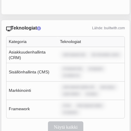
Teknologiat
Lähde: builtwith.com
Kategoria
Teknologiat
Asiakkuudenhallinta
rem ipsum do
lor sit amet, cons
(CRM)
m ipsum do
m ipsum
Sisällönhallinta (CMS)
m dolor si
rem ipsum dolor sit
rem ipsu
Markkinointi
sum dolor
m ipsu
m ip
rem ipsum dolo
Framework
m ipsum
Näytä kaikki