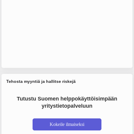
Tehosta myyntiä ja hallitse riskejä
Tutustu Suomen helppokäyttöisimpään
yritystietopalveluun
Kokeile ilmaiseksi