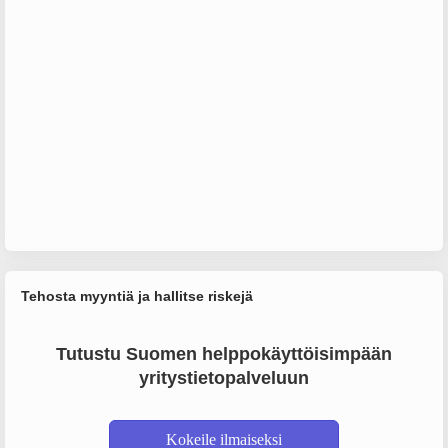
Tehosta myyntiä ja hallitse riskejä
Tutustu Suomen helppokäyttöisimpään
yritystietopalveluun
Kokeile ilmaiseksi