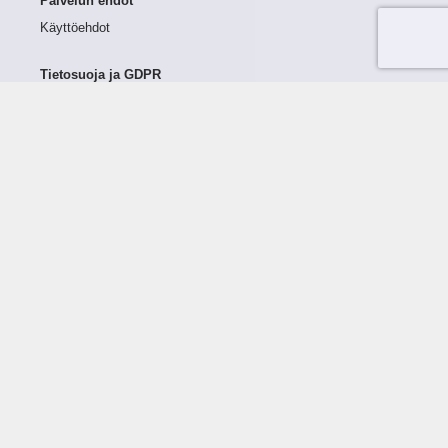
Palvelun ehdot
Käyttöehdot
Tietosuoja ja GDPR
Tietojen keruu ja käsittely
Henkilötiedot Taloustutkassa
Käyttäjän oikeudet henkilötietoihinsa
Tietosuojapolitiikka
Tietoturvapolitiikka
Evästeet
Tutustu palveluun
Ratkaisut
Tietoa palvelusta
Luottorajan määrittely
Tunnusluvut
Maksuviiveet
Hinnasto