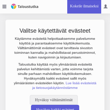
Kokeile ilmaiseksi
Valitse käytettävät evästeet
Käytämme evästeitä helpottaaksemme palvelumme
käyttöä ja parantaaksemme käyttökokemusta.
Joudumme käyttämään botinestovarmennusta sivustollamme.
Välttämättömät evästeet ovat tarvittavia sivuston
Suoritathan alla olevan varmistuksen.
toiminnan kannalta ja mahdollistavat perustoiminnot,
kuten navigoinnin ja kirjautumisen.
Taloustutka käyttää myös ylimääräisiä evästeitä
palvelun kehittämistä varten, jotta voimme tarjota
sinulle parhaan mahdollisen käyttökokemuksen.
Hyväksymällä kaikki evästeet sallit myös
ylimääräisten evästeiden käytön.
Lue lisää evästeistä
ja tietosuojakäytännöstämme
Hyväksy välttämättömät
Hyväksy kaikki evästeet