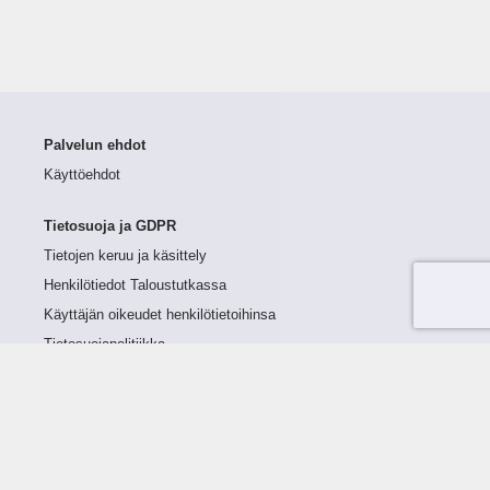
Palvelun ehdot
Käyttöehdot
Tietosuoja ja GDPR
Tietojen keruu ja käsittely
Henkilötiedot Taloustutkassa
Käyttäjän oikeudet henkilötietoihinsa
Tietosuojapolitiikka
Tietoturvapolitiikka
Evästeet
Tutustu palveluun
Ratkaisut