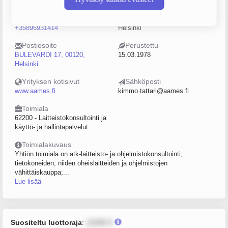
0110207-6
0–4
Puhelin
Sijainti
+35896931414
Helsinki
Postiosoite
Perustettu
BULEVARDI 17, 00120,
15.03.1978
Helsinki
Yrityksen kotisivut
Sähköposti
www.aames.fi
kimmo.tattari@aames.fi
Toimiala
62200 - Laitteistokonsultointi ja
käyttö- ja hallintapalvelut
Toimialakuvaus
Yhtiön toimiala on atk-laitteisto- ja ohjelmistokonsultointi;
tietokoneiden, niiden oheislaitteiden ja ohjelmistojen
vähittäiskauppa;...
Lue lisää
Suositeltu luottoraja
:
12345 €