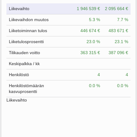
Liikevaihto
1 946 539 €
2 095 664 €
Liikevaihdon muutos
5.3 %
7.7 %
Liiketoiminnan tulos
446 674 €
483 671 €
Liiketulosprosentti
23.0 %
23.1 %
Tilikauden voitto
363 315 €
387 096 €
Keskipalkka / kk
Henkilöstö
4
4
Henkilöstömäärän
0.0 %
0.0 %
kasvuprosentti
Liikevaihto