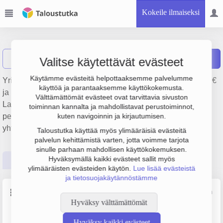
Kokeile ilmaiseksi
Aames Oy
Näytä haku
Raportit
Valitse käytettävät evästeet
Käytämme evästeitä helpottaaksemme palvelumme
Yrityksen Aames Oy liikevaihto on 2.1 milj. €, tulos 484 000 €
käyttöä ja parantaaksemme käyttökokemusta.
ja henkilöstömäärä 4. Sen päätoimiala on
Välttämättömät evästeet ovat tarvittavia sivuston
Laitteistokonsultointi ja käyttö- ja hallintapalvelut,
toiminnan kannalta ja mahdollistavat perustoiminnot,
perustamisvuosi 1978 ja sijainti Helsinki. Yrityksen
kuten navigoinnin ja kirjautumisen.
yhtiömuoto Osakeyhtiö (OY).
Taloustutka käyttää myös ylimääräisiä evästeitä
palvelun kehittämistä varten, jotta voimme tarjota
sinulle parhaan mahdollisen käyttökokemuksen.
Hyväksymällä kaikki evästeet sallit myös
Perustiedot
Tilinpäätösluvut
Päättäjätiedot
ylimääräisten evästeiden käytön.
Lue lisää evästeistä
ja tietosuojakäytännöstämme
Perustiedot
Lähde: YTJ, PRH, Traficom
Hyväksy välttämättömät
Y-tunnus
Henkilöstömäärä
Hyväksy kaikki evästeet