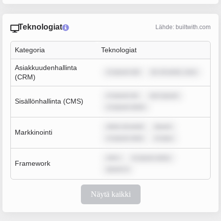
Teknologiat
Lähde: builtwith.com
Kategoria
Teknologiat
Asiakkuudenhallinta
m ipsum dol
lor sit amet, cons
(CRM)
m ipsum do
rem ipsum
Sisällönhallinta (CMS)
m ipsum dolor
dolor sit amet
ipsum
Markkinointi
m ipsum dolo
m ipsu
rem i
m ipsum dolor
Framework
ipsum d
Näytä kaikki