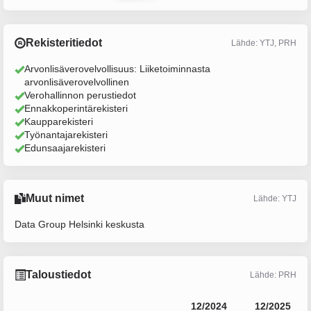
Rekisteritiedot
Lähde: YTJ, PRH
Arvonlisäverovelvollisuus: Liiketoiminnasta
arvonlisäverovelvollinen
Verohallinnon perustiedot
Ennakkoperintärekisteri
Kaupparekisteri
Työnantajarekisteri
Edunsaajarekisteri
Muut nimet
Lähde: YTJ
Data Group Helsinki keskusta
Taloustiedot
Lähde: PRH
12/2024
12/2025