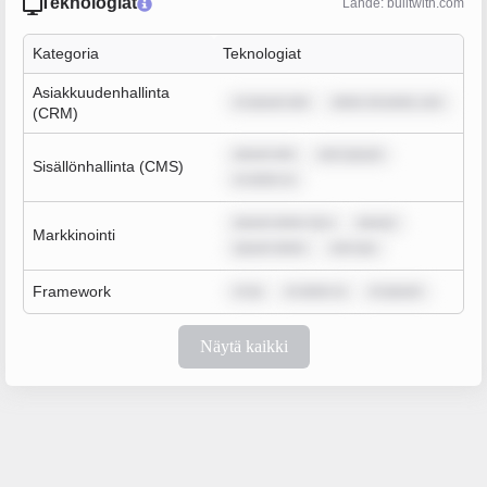
Teknologiat
Lähde: builtwith.com
Kategoria
Teknologiat
Asiakkuudenhallinta
m ipsum dol
dolor sit amet, con
(CRM)
ipsum dol
rem ipsum
Sisällönhallinta (CMS)
m dolor si
ipsum dolor sit a
ipsum
Markkinointi
ipsum dolor
rem ips
Framework
m ip
m dolor si
m ipsum
Näytä kaikki