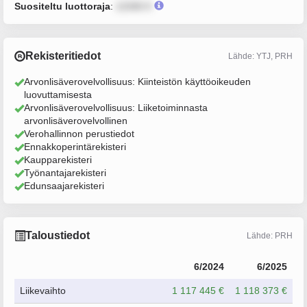
Suositeltu luottoraja
:
12345 €
Rekisteritiedot
Lähde: YTJ, PRH
Arvonlisäverovelvollisuus: Kiinteistön käyttöoikeuden
luovuttamisesta
Arvonlisäverovelvollisuus: Liiketoiminnasta
arvonlisäverovelvollinen
Verohallinnon perustiedot
Ennakkoperintärekisteri
Kaupparekisteri
Työnantajarekisteri
Edunsaajarekisteri
Taloustiedot
Lähde: PRH
6/2024
6/2025
Liikevaihto
1 117 445 €
1 118 373 €