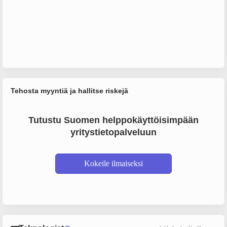
Tehosta myyntiä ja hallitse riskejä
Tutustu Suomen helppokäyttöisimpään
yritystietopalveluun
Kokeile ilmaiseksi