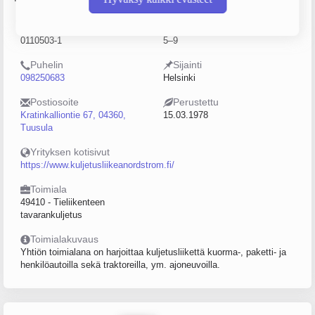
Y-tunnus
Henkilöstömäärä
0110503-1
5–9
Puhelin
Sijainti
098250683
Helsinki
Postiosoite
Perustettu
Kratinkalliontie 67, 04360,
15.03.1978
Tuusula
Yrityksen kotisivut
https://www.kuljetusliikeanordstrom.fi/
Toimiala
49410 - Tieliikenteen
tavarankuljetus
Toimialakuvaus
Yhtiön toimialana on harjoittaa kuljetusliikettä kuorma-, paketti- ja
henkilöautoilla sekä traktoreilla, ym. ajoneuvoilla.