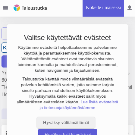
Kokeile ilmaiseksi
Näytä haku
Valitse käytettävät evästeet
Kuljetusliike Köli Oy
KK
Käytämme evästeitä helpottaaksemme palvelumme
käyttöä ja parantaaksemme käyttökokemusta.
Välttämättömät evästeet ovat tarvittavia sivuston
Raportit
toiminnan kannalta ja mahdollistavat perustoiminnot,
kuten navigoinnin ja kirjautumisen.
Yrityksen Kuljetusliike Köli Oy liikevaihto on 1.1 milj. €, tulos
Taloustutka käyttää myös ylimääräisiä evästeitä
60 000 € ja henkilöstömäärä 6. Sen päätoimiala on
palvelun kehittämistä varten, jotta voimme tarjota
Tieliikenteen tavarankuljetus, perustamisvuosi 1978 ja sijainti
sinulle parhaan mahdollisen käyttökokemuksen.
Helsinki. Yrityksen yhtiömuoto Osakeyhtiö (OY).
Hyväksymällä kaikki evästeet sallit myös
ylimääräisten evästeiden käytön.
Lue lisää evästeistä
ja tietosuojakäytännöstämme
Perustiedot
Tilinpäätösluvut
Päättäjätiedot
Hyväksy välttämättömät
Perustiedot
Lähde: YTJ, PRH, Traficom
Hyväksy kaikki evästeet