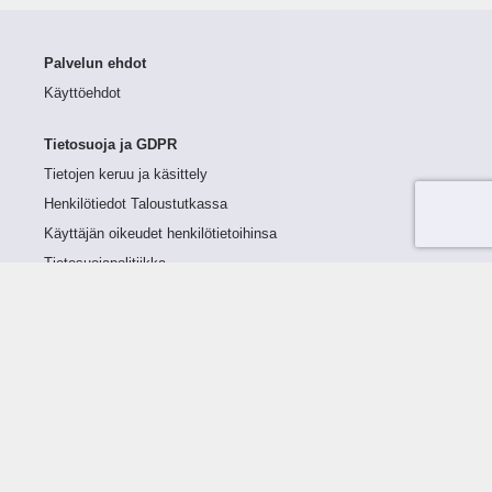
Palvelun ehdot
Käyttöehdot
Tietosuoja ja GDPR
Tietojen keruu ja käsittely
Henkilötiedot Taloustutkassa
Käyttäjän oikeudet henkilötietoihinsa
Tietosuojapolitiikka
Tietoturvapolitiikka
Evästeet
Tutustu palveluun
Ratkaisut
Tietoa palvelusta
Luottorajan määrittely
Tunnusluvut