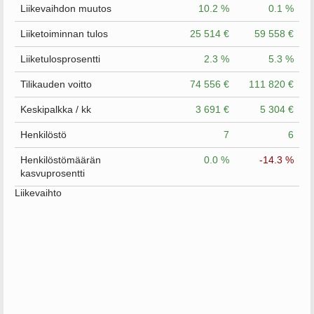
Liikevaihdon muutos
10.2 %
0.1 %
Liiketoiminnan tulos
25 514 €
59 558 €
Liiketulosprosentti
2.3 %
5.3 %
Tilikauden voitto
74 556 €
111 820 €
Keskipalkka / kk
3 691 €
5 304 €
Henkilöstö
7
6
Henkilöstömäärän
0.0 %
-14.3 %
kasvuprosentti
Liikevaihto