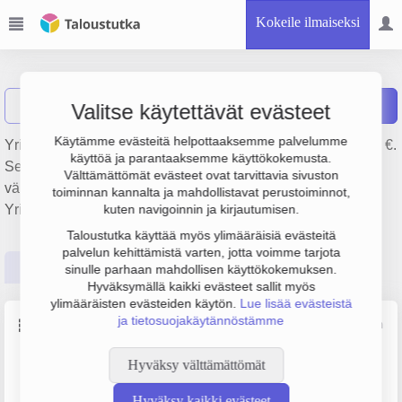
Kokeile ilmaiseksi
Lamy Oy
Näytä haku
L
Raportit
Valitse käytettävät evästeet
Käytämme evästeitä helpottaaksemme palvelumme
Yrityksen Lamy Oy liikevaihto on 18.8 milj. € ja tulos 39 000 €.
käyttöä ja parantaaksemme käyttökokemusta.
Sen päätoimiala on Arvopaperien ja raaka-ainesopimusten
Välttämättömät evästeet ovat tarvittavia sivuston
välittäminen, perustamisvuosi 1978 ja sijainti Helsinki.
toiminnan kannalta ja mahdollistavat perustoiminnot,
Yrityksen yhtiömuoto Osakeyhtiö (OY).
kuten navigoinnin ja kirjautumisen.
Taloustutka käyttää myös ylimääräisiä evästeitä
palvelun kehittämistä varten, jotta voimme tarjota
Perustiedot
Tilinpäätösluvut
Päättäjätiedot
sinulle parhaan mahdollisen käyttökokemuksen.
Hyväksymällä kaikki evästeet sallit myös
ylimääräisten evästeiden käytön.
Lue lisää evästeistä
ja tietosuojakäytännöstämme
Perustiedot
Lähde: YTJ, PRH, Traficom
Hyväksy välttämättömät
Y-tunnus
Henkilöstömäärä
0110636-8
0–4
Hyväksy kaikki evästeet