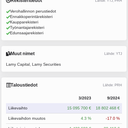
Rekisteritiedot
Lähde: YTJ, PRH
Verohallinnon perustiedot
Ennakkoperintärekisteri
Kaupparekisteri
Työnantajarekisteri
Edunsaajarekisteri
Muut nimet
Lähde: YTJ
Lamy Capital, Lamy Securities
Taloustiedot
Lähde: PRH
3/2023
9/2024
Liikevaihto
15 095 700 €
18 802 468 €
Liikevaihdon muutos
4.3 %
-17.0 %