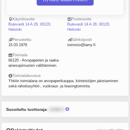
Puhelin
Sijainti
096829830
Helsinki
Käyntiosoite
Postiosoite
Bulevardi 14 A 28, 00120,
Bulevardi 14 A 28, 00120,
Helsinki
Helsinki
Perustettu
Sähköposti
15.03.1978
toimisto@lamy.fi
Toimiala
66120 - Arvopaperien ja raaka-
ainesopimusten välittäminen
Toimialakuvaus
Yhtiön toimialana on arvopaperikauppa, kiinteistöjen jalostaminen
sekä rahoitusyhtiö-, vuokraus- ja leasingtoiminta.
Suositeltu luottoraja
:
12345 €