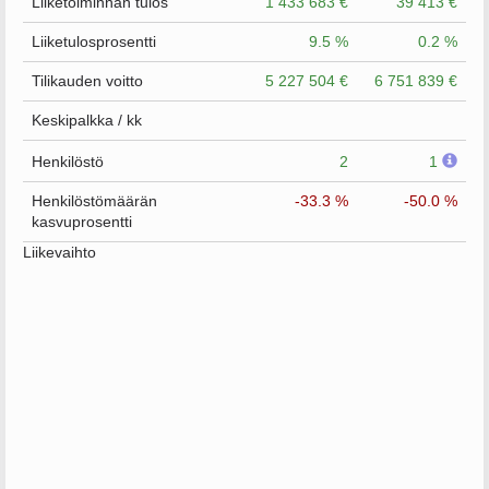
Liiketoiminnan tulos
1 433 683 €
39 413 €
Liiketulosprosentti
9.5 %
0.2 %
Tilikauden voitto
5 227 504 €
6 751 839 €
Keskipalkka / kk
Henkilöstö
2
1
Henkilöstömäärän
-33.3 %
-50.0 %
kasvuprosentti
Liikevaihto