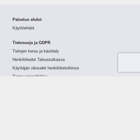
Palvelun ehdot
Käyttöehdot
Tietosuoja ja GDPR
Tietojen keruu ja käsittely
Henkilötiedot Taloustutkassa
Käyttäjän oikeudet henkilötietoihinsa
Tietosuojapolitiikka
Tietoturvapolitiikka
Evästeet
Tutustu palveluun
Ratkaisut
Tietoa palvelusta
Luottorajan määrittely
Tunnusluvut