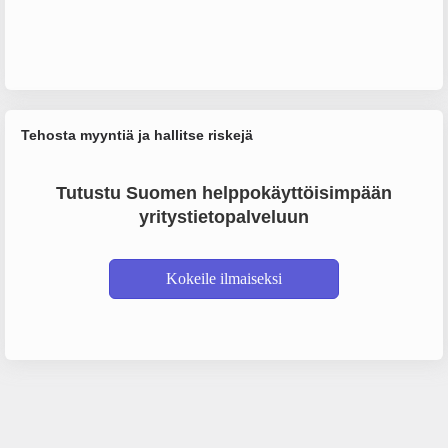
Tehosta myyntiä ja hallitse riskejä
Tutustu Suomen helppokäyttöisimpään
yritystietopalveluun
Kokeile ilmaiseksi