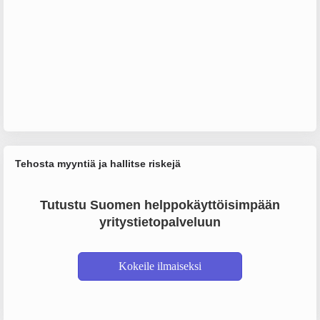
Tehosta myyntiä ja hallitse riskejä
Tutustu Suomen helppokäyttöisimpään
yritystietopalveluun
Kokeile ilmaiseksi