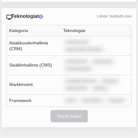
Teknologiat
Lähde: builtwith.com
Kategoria
Teknologiat
m ipsum dol
Asiakkuudenhallinta
(CRM)
ipsum dolor sit amet,
m ipsum do
rem ipsum
Sisällönhallinta (CMS)
m ipsum dolor
m ipsum dolor sit
m ipsum
Markkinointi
ipsum dolor
rem ips
Framework
rem i
sum dolor s
m ipsum
Näytä kaikki