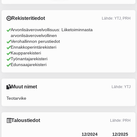
Rekisteritiedot
Lähde: YTJ, PRH
Arvonlisäverovelvollisuus: Liiketoiminnasta
arvonlisäverovelvollinen
Verohallinnon perustiedot
Ennakkoperintärekisteri
Kaupparekisteri
Työnantajarekisteri
Edunsaajarekisteri
Muut nimet
Lähde: YTJ
Teotarvike
Taloustiedot
Lähde: PRH
12/2024
12/2025