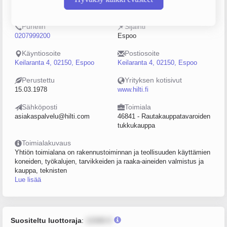
0111367-2
100–249
Puhelin
Sijainti
0207999200
Espoo
Käyntiosoite
Postiosoite
Keilaranta 4, 02150, Espoo
Keilaranta 4, 02150, Espoo
Perustettu
Yrityksen kotisivut
15.03.1978
www.hilti.fi
Sähköposti
Toimiala
asiakaspalvelu@hilti.com
46841 - Rautakauppatavaroiden
tukkukauppa
Toimialakuvaus
Yhtiön toimialana on rakennustoiminnan ja teollisuuden käyttämien
koneiden, työkalujen, tarvikkeiden ja raaka-aineiden valmistus ja
kauppa, teknisten
Lue lisää
Suositeltu luottoraja
:
12345 €