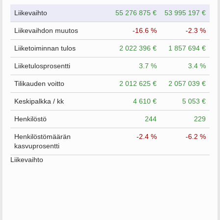
Liikevaihto
55 276 875 €
53 995 197 €
Liikevaihdon muutos
-16.6 %
-2.3 %
Liiketoiminnan tulos
2 022 396 €
1 857 694 €
Liiketulosprosentti
3.7 %
3.4 %
Tilikauden voitto
2 012 625 €
2 057 039 €
Keskipalkka / kk
4 610 €
5 053 €
Henkilöstö
244
229
Henkilöstömäärän
-2.4 %
-6.2 %
kasvuprosentti
Liikevaihto