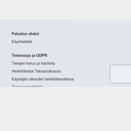
Palvelun ehdot
Käyttöehdot
Tietosuoja ja GDPR
Tietojen keruu ja käsittely
Henkilötiedot Taloustutkassa
Käyttäjän oikeudet henkilötietoihinsa
Tietosuojapolitiikka
Tietoturvapolitiikka
Evästeet
Tutustu palveluun
Ratkaisut
Tietoa palvelusta