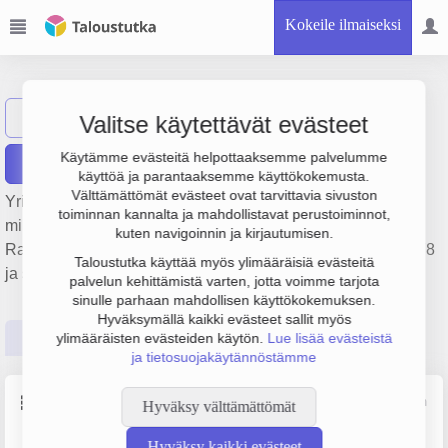
Kokeile ilmaiseksi
Hilti (Suomi) Oy
Näytä haku
Valitse käytettävät evästeet
Käytämme evästeitä helpottaaksemme palvelumme
Raportit
käyttöä ja parantaaksemme käyttökokemusta.
Välttämättömät evästeet ovat tarvittavia sivuston
Yrityksen Hilti (Suomi) Oy liikevaihto on 54 milj. €, tulos 1.9
toiminnan kannalta ja mahdollistavat perustoiminnot,
milj. € ja henkilöstömäärä 229. Sen päätoimiala on
kuten navigoinnin ja kirjautumisen.
Rautakauppatavaroiden tukkukauppa, perustamisvuosi 1978
Taloustutka käyttää myös ylimääräisiä evästeitä
ja sijainti Espoo. Yrityksen yhtiömuoto Osakeyhtiö (OY).
palvelun kehittämistä varten, jotta voimme tarjota
sinulle parhaan mahdollisen käyttökokemuksen.
Hyväksymällä kaikki evästeet sallit myös
Perustiedot
Tilinpäätösluvut
Päättäjätiedot
ylimääräisten evästeiden käytön.
Lue lisää evästeistä
ja tietosuojakäytännöstämme
Perustiedot
Lähde: YTJ, PRH, Traficom
Hyväksy välttämättömät
Hyväksy kaikki evästeet
Y-tunnus
Henkilöstömäärä