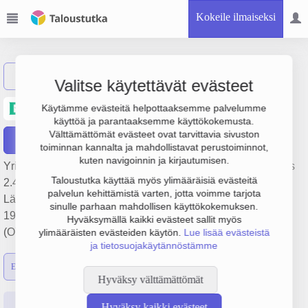
Kokeile ilmaiseksi
Näytä haku
Valitse käytettävät evästeet
B. Braun Medical Oy
Käytämme evästeitä helpottaaksemme palvelumme
käyttöä ja parantaaksemme käyttökokemusta.
Välttämättömät evästeet ovat tarvittavia sivuston
Raportit
toiminnan kannalta ja mahdollistavat perustoiminnot,
kuten navigoinnin ja kirjautumisen.
Yrityksen B. Braun Medical Oy liikevaihto on 46 milj. €, tulos
Taloustutka käyttää myös ylimääräisiä evästeitä
2.4 milj. € ja henkilöstömäärä 55. Sen päätoimiala on
palvelun kehittämistä varten, jotta voimme tarjota
Lääkinnällisten tuotteiden tukkukauppa, perustamisvuosi
sinulle parhaan mahdollisen käyttökokemuksen.
1978 ja sijainti Helsinki. Yrityksen yhtiömuoto Osakeyhtiö
Hyväksymällä kaikki evästeet sallit myös
(OY).
ylimääräisten evästeiden käytön.
Lue lisää evästeistä
ja tietosuojakäytännöstämme
Emon luvut
Konsernin luvut
Hyväksy välttämättömät
Perustiedot
Tilinpäätösluvut
Päättäjätiedot
Hyväksy kaikki evästeet