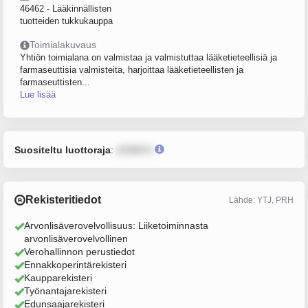
46462 - Lääkinnällisten
tuotteiden tukkukauppa
Toimialakuvaus
Yhtiön toimialana on valmistaa ja valmistuttaa lääketieteellisiä ja
farmaseuttisia valmisteita, harjoittaa lääketieteellisten ja
farmaseuttisten...
Lue lisää
Suositeltu luottoraja
:
12345 €
Rekisteritiedot
Lähde: YTJ, PRH
Arvonlisäverovelvollisuus: Liiketoiminnasta
arvonlisäverovelvollinen
Verohallinnon perustiedot
Ennakkoperintärekisteri
Kaupparekisteri
Työnantajarekisteri
Edunsaajarekisteri