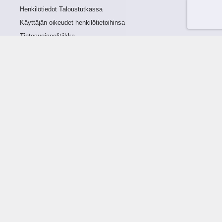
Henkilötiedot Taloustutkassa
Käyttäjän oikeudet henkilötietoihinsa
Tietosuojapolitiikka
Tietoturvapolitiikka
Evästeet
Tutustu palveluun
Ratkaisut
Tietoa palvelusta
Luottorajan määrittely
Tunnusluvut
Maksuviiveet
Hinnasto
Päivitykset
Ohjeistus
Ohjekirja
FAQ