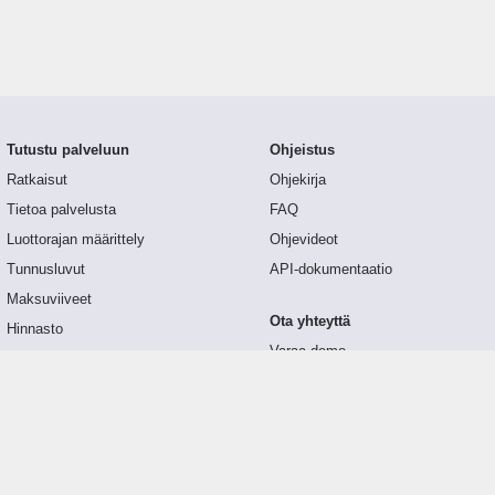
Tutustu palveluun
Ohjeistus
Ratkaisut
Ohjekirja
Tietoa palvelusta
FAQ
Luottorajan määrittely
Ohjevideot
Tunnusluvut
API-dokumentaatio
Maksuviiveet
Ota yhteyttä
Hinnasto
Varaa demo
Päivitykset
Yhteydenottolomake
Palaute
Suoritettu maksuviive