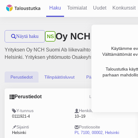
Haku
Toimialat
Uudet
Konkurssit
Oy NCH Suomi Ab
Näytä haku
NS
Käytämme evä
Yrityksen Oy NCH Suomi Ab liikevaihto on 2.7 milj. € ja tulo
Välttämättömät evä
Helsinki. Yrityksen yhtiömuoto Osakeyhtiö (OY).
Taloustutka käyt
parhaan mahdollis
Perustiedot
Tilinpäätösluvut
Päättäjätiedot
Perustiedot
Lähde: YTJ, PRH, Traficom
Y-tunnus
Henkilöstömäärä
0111921-4
10–19
Sijainti
Postiosoite
Helsinki
PL 7100, 00002, Helsinki