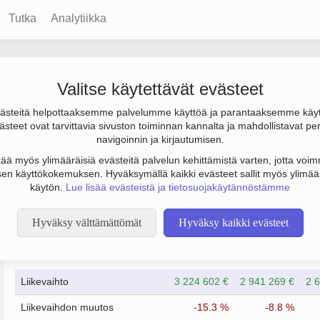
Tutka
Analytiikka
Valitse käytettävät evästeet
steitä helpottaaksemme palvelumme käyttöä ja parantaaksemme käy
s 225 000 €. Sen päätoimiala on Kemikaalien tukkukauppa, perus
steet ovat tarvittavia sivuston toiminnan kannalta ja mahdollistavat pe
navigoinnin ja kirjautumisen.
tää myös ylimääräisiä evästeitä palvelun kehittämistä varten, jotta voimm
en käyttökokemuksen. Hyväksymällä kaikki evästeet sallit myös ylimää
käytön.
Lue lisää evästeistä ja tietosuojakäytännöstämme
Hyväksy välttämättömät
Hyväksy kaikki evästeet
Taloustiedot
4/2023
4/2024
Liikevaihto
3 224 602 €
2 941 269 €
2 
Liikevaihdon muutos
-15.3 %
-8.8 %