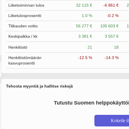
Liiketoiminnan tulos
32 115 €
-6 861 €
2
Liiketulosprosentti
1.0 %
-0.2 %
Tilikauden voitto
56 277 €
105 603 €
1
Keskipalkka / kk
3 381 €
3 557 €
Henkilöstö
21
18
Henkilöstömäärän
-12.5 %
-14.3 %
kasvuprosentti
Tehosta myyntiä ja hallitse riskejä
Tutustu Suomen helppokäyttöi
Kokeile i