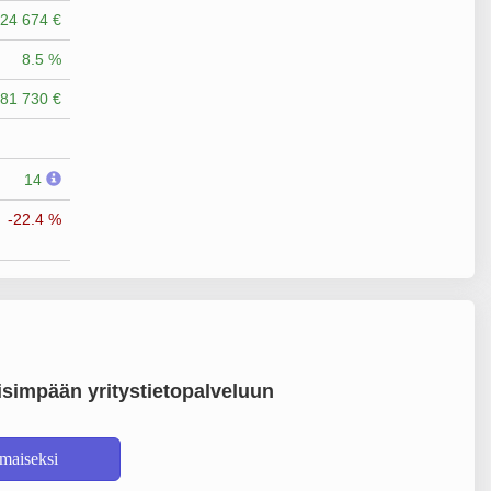
24 674 €
8.5 %
81 730 €
14
-22.4 %
simpään yritystietopalveluun
lmaiseksi