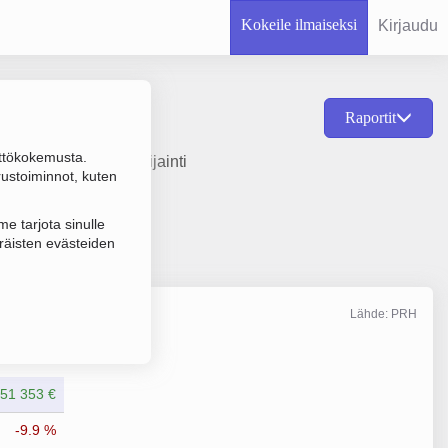
Kokeile ilmaiseksi
Kirjaudu
Raportit
ttökokemusta.
tamisvuosi 1978 ja sijainti
rustoiminnot, kuten
e tarjota sinulle
räisten evästeiden
Lähde: PRH
Liikevaihto
4/2025
651 353 €
-9.9 %