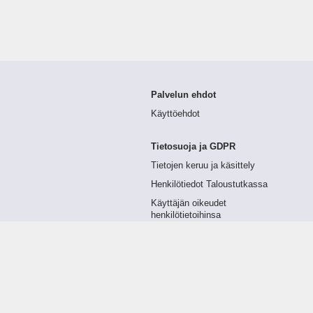
Palvelun ehdot
Käyttöehdot
Tietosuoja ja GDPR
Tietojen keruu ja käsittely
Henkilötiedot Taloustutkassa
Käyttäjän oikeudet
henkilötietoihinsa
Tietosuojapolitiikka
Tietoturvapolitiikka
Evästeet