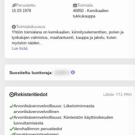
Perustettu
Toimiala
15.03.1978
46850 - Kemikaalien
tukkukauppa
Toimialakuvaus
Yhtiön toimialana on kemikaalien, kiinnityselementtien, porien ja
työkalujen valmistus, maahantuonti, kauppa ja jakelu, kuten
myöskin näiden...
Lue lisää
Suositeltu luottoraja
:
12345 €
Rekisteritiedot
Lähde: YTJ, PRH
Arvonlisäverovelvollisuus: Liiketoiminnasta
arvonlisäverovelvollinen
Arvonlisäverovelvollisuus: Kiinteistön käyttöoikeuden
luovuttamisesta
Verohallinnon perustiedot
Ennakkoperintärekisteri