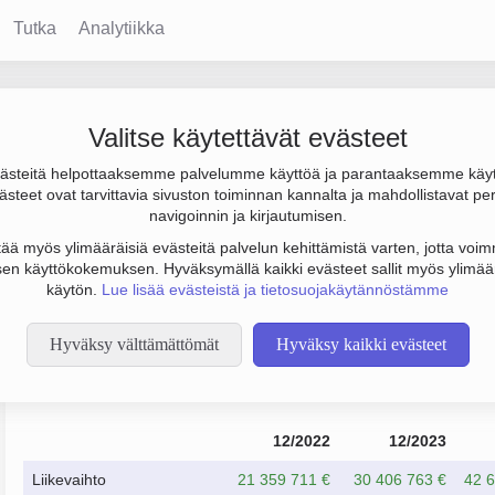
Tutka
Analytiikka
Valitse käytettävät evästeet
steitä helpottaaksemme palvelumme käyttöä ja parantaaksemme käy
4 milj. € ja henkilöstömäärä 34. Sen päätoimiala on Muu muualla 
steet ovat tarvittavia sivuston toiminnan kannalta ja mahdollistavat pe
ti Helsinki. Yrityksen yhtiömuoto Osakeyhtiö (OY).
navigoinnin ja kirjautumisen.
tää myös ylimääräisiä evästeitä palvelun kehittämistä varten, jotta voimm
en käyttökokemuksen. Hyväksymällä kaikki evästeet sallit myös ylimää
käytön.
Lue lisää evästeistä ja tietosuojakäytännöstämme
Hyväksy välttämättömät
Hyväksy kaikki evästeet
Taloustiedot
12/2022
12/2023
Liikevaihto
21 359 711 €
30 406 763 €
42 6