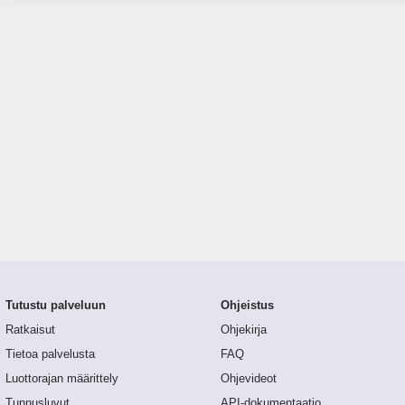
Tutustu palveluun
Ohjeistus
Ratkaisut
Ohjekirja
Tietoa palvelusta
FAQ
Luottorajan määrittely
Ohjevideot
Tunnusluvut
API-dokumentaatio