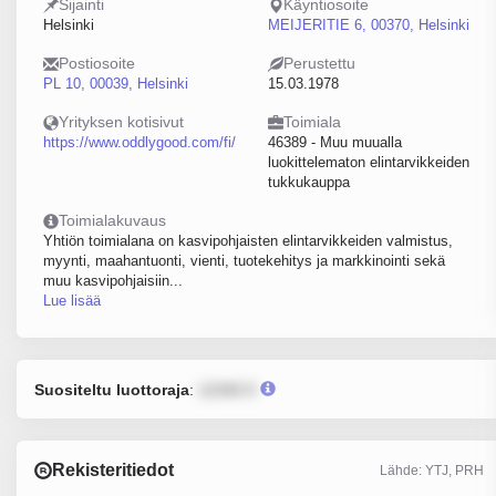
Sijainti
Käyntiosoite
Helsinki
MEIJERITIE 6, 00370, Helsinki
Postiosoite
Perustettu
PL 10, 00039, Helsinki
15.03.1978
Yrityksen kotisivut
Toimiala
https://www.oddlygood.com/fi/
46389 - Muu muualla
luokittelematon elintarvikkeiden
tukkukauppa
Toimialakuvaus
Yhtiön toimialana on kasvipohjaisten elintarvikkeiden valmistus,
myynti, maahantuonti, vienti, tuotekehitys ja markkinointi sekä
muu kasvipohjaisiin...
Lue lisää
Suositeltu luottoraja
:
12345 €
Rekisteritiedot
Lähde: YTJ, PRH