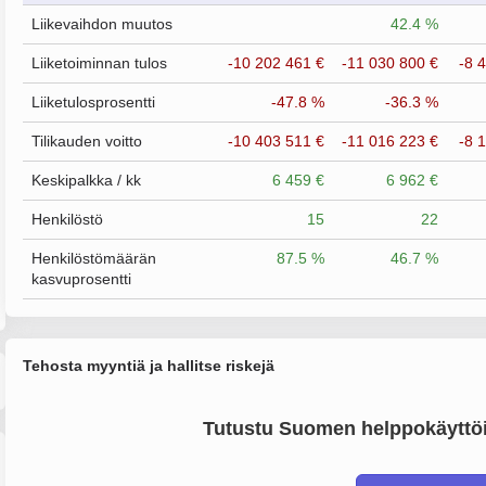
Liikevaihdon muutos
42.4 %
Liiketoiminnan tulos
-10 202 461 €
-11 030 800 €
-8 
Liiketulosprosentti
-47.8 %
-36.3 %
Tilikauden voitto
-10 403 511 €
-11 016 223 €
-8 
Keskipalkka / kk
6 459 €
6 962 €
Henkilöstö
15
22
Henkilöstömäärän
87.5 %
46.7 %
kasvuprosentti
Tehosta myyntiä ja hallitse riskejä
Tutustu Suomen helppokäyttöi