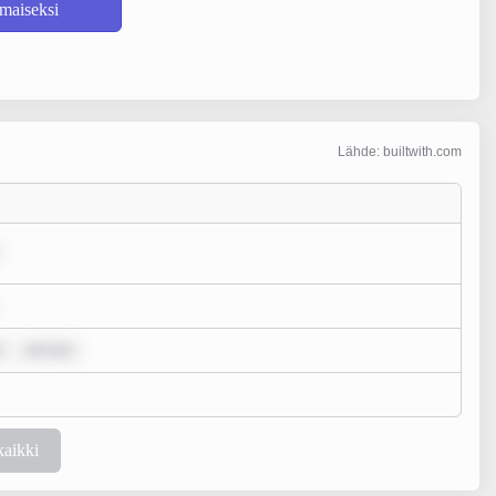
lmaiseksi
Lähde: builtwith.com
rem ips
kaikki