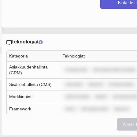
Kokeile i
Teknologiat
Kategoria
Teknologiat
Asiakkuudenhallinta
m ipsum dol
rem ipsum dolor sit amet
(CRM)
Sisällönhallinta (CMS)
sum dolo
ipsum d
m ipsum dolor
Markkinointi
dolor sit amet
ipsum
rem ipsum dol
Framework
rem i
rem ipsum dolo
ipsum d
Näytä 