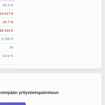
40.3 %
414 617 €
-19.7 %
182 610 €
6 205 €
34
54.6 %
simpään yritystietopalveluun