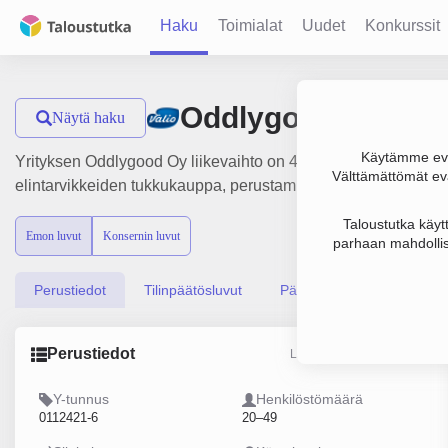
Haku
Toimialat
Uudet
Konkurssit
Oddlygood Oy
Näytä haku
Käytämme evä
Yrityksen Oddlygood Oy liikevaihto on 42.7 milj. €, tulos -8.
Välttämättömät evä
elintarvikkeiden tukkukauppa, perustamisvuosi 1978 ja sijain
Taloustutka käyt
Emon luvut
Konsernin luvut
parhaan mahdollis
Perustiedot
Tilinpäätösluvut
Päättäjätiedot
Perustiedot
Lähde: YTJ, PRH, Traficom
Y-tunnus
Henkilöstömäärä
0112421-6
20–49