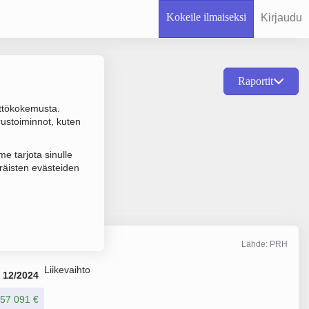
Kokeile ilmaiseksi
Kirjaudu
Raportit
ttökokemusta.
luokittelematon
rustoiminnot, kuten
e tarjota sinulle
räisten evästeiden
Lähde: PRH
Liikevaihto
12/2024
57 091 €