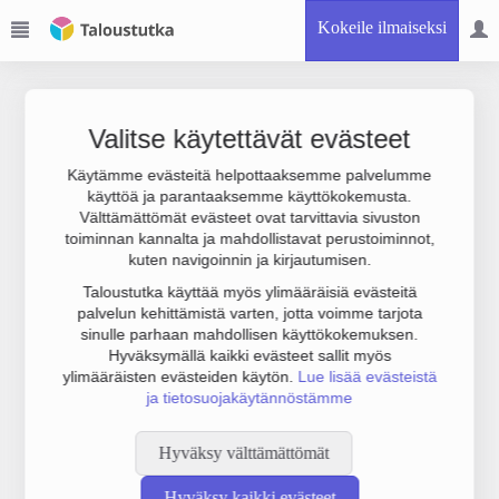
Kokeile ilmaiseksi
Valitse käytettävät evästeet
Käytämme evästeitä helpottaaksemme palvelumme
käyttöä ja parantaaksemme käyttökokemusta.
Joudumme käyttämään botinestovarmennusta sivustollamme.
Välttämättömät evästeet ovat tarvittavia sivuston
Suoritathan alla olevan varmistuksen.
toiminnan kannalta ja mahdollistavat perustoiminnot,
kuten navigoinnin ja kirjautumisen.
Taloustutka käyttää myös ylimääräisiä evästeitä
palvelun kehittämistä varten, jotta voimme tarjota
sinulle parhaan mahdollisen käyttökokemuksen.
Hyväksymällä kaikki evästeet sallit myös
ylimääräisten evästeiden käytön.
Lue lisää evästeistä
ja tietosuojakäytännöstämme
Hyväksy välttämättömät
Hyväksy kaikki evästeet