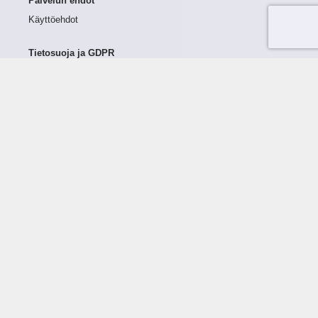
Palvelun ehdot
Käyttöehdot
Tietosuoja ja GDPR
Tietojen keruu ja käsittely
Henkilötiedot Taloustutkassa
Käyttäjän oikeudet henkilötietoihinsa
Tietosuojapolitiikka
Tietoturvapolitiikka
Evästeet
Tutustu palveluun
Ratkaisut
Tietoa palvelusta
Luottorajan määrittely
Tunnusluvut
Maksuviiveet
Hinnasto