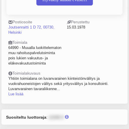
Y-tunnus
Sijainti
0112981-8
Helsinki
Postiosoite
Perustettu
Joutsenraitti 1 D 72, 00730,
15.03.1978
Helsinki
Toimiala
64990 - Muualla luokittelematon
muu rahoituspalvelutoiminta
pois lukien vakuutus- ja
eläkevakuutustoiminta
Toimialakuvaus
Yhtiön toimialana on luvanvarainen kiinteistönvälitys ja
vuokrahuoneistojen välitys sekä yritysvälitys ja konsultointi.
Luvanvarainen tavaraliikenne...
Lue lisää
Suositeltu luottoraja
:
12345 €