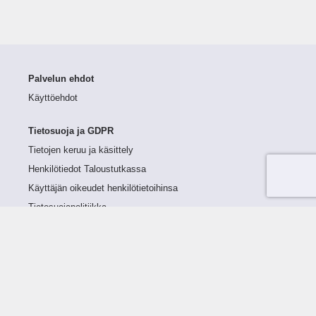
Palvelun ehdot
Käyttöehdot
Tietosuoja ja GDPR
Tietojen keruu ja käsittely
Henkilötiedot Taloustutkassa
Käyttäjän oikeudet henkilötietoihinsa
Tietosuojapolitiikka
Tietoturvapolitiikka
Evästeet
Tutustu palveluun
Ratkaisut
Tietoa palvelusta