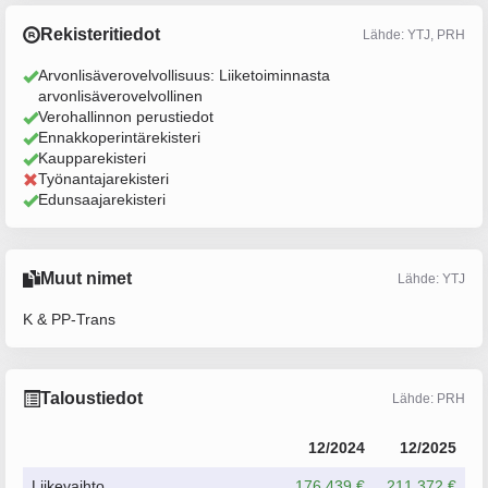
Rekisteritiedot
Lähde: YTJ, PRH
Arvonlisäverovelvollisuus: Liiketoiminnasta
arvonlisäverovelvollinen
Verohallinnon perustiedot
Ennakkoperintärekisteri
Kaupparekisteri
Työnantajarekisteri
Edunsaajarekisteri
Muut nimet
Lähde: YTJ
K & PP-Trans
Taloustiedot
Lähde: PRH
12/2024
12/2025
Liikevaihto
176 439 €
211 372 €