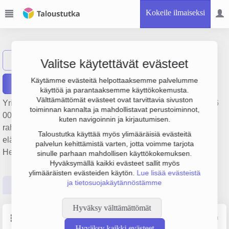
Kokeile ilmaiseksi
PK Toimitilat Oy
Näytä haku
PT
Valitse käytettävät evästeet
Käytämme evästeitä helpottaaksemme palvelumme
Raportit
käyttöä ja parantaaksemme käyttökokemusta.
Välttämättömät evästeet ovat tarvittavia sivuston
Yrityksen PK Toimitilat Oy liikevaihto on 211 000 € ja tulos 6
toiminnan kannalta ja mahdollistavat perustoiminnot,
000 €. Sen päätoimiala on Muualla luokittelematon muu
kuten navigoinnin ja kirjautumisen.
rahoituspalvelutoiminta pois lukien vakuutus- ja
Taloustutka käyttää myös ylimääräisiä evästeitä
eläkevakuutustoiminta, perustamisvuosi 1978 ja sijainti
palvelun kehittämistä varten, jotta voimme tarjota
Helsinki. Yrityksen yhtiömuoto Osakeyhtiö (OY).
sinulle parhaan mahdollisen käyttökokemuksen.
Hyväksymällä kaikki evästeet sallit myös
ylimääräisten evästeiden käytön.
Lue lisää evästeistä
ja tietosuojakäytännöstämme
Perustiedot
Tilinpäätösluvut
Päättäjätiedot
Hyväksy välttämättömät
Perustiedot
Lähde: YTJ, PRH, Traficom
Hyväksy kaikki evästeet