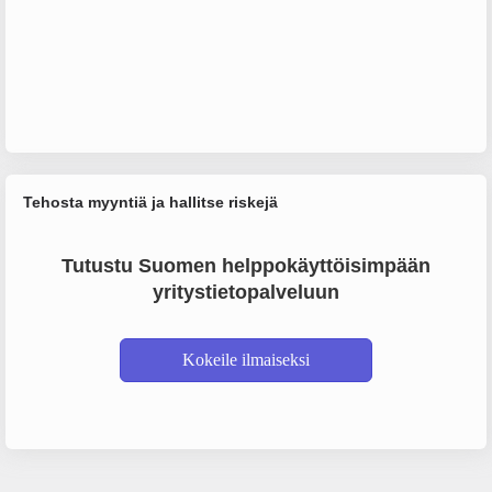
Tehosta myyntiä ja hallitse riskejä
Tutustu Suomen helppokäyttöisimpään
yritystietopalveluun
Kokeile ilmaiseksi