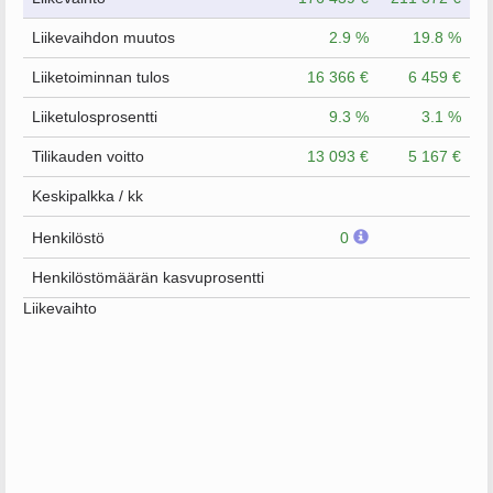
Liikevaihdon muutos
2.9 %
19.8 %
Liiketoiminnan tulos
16 366 €
6 459 €
Liiketulosprosentti
9.3 %
3.1 %
Tilikauden voitto
13 093 €
5 167 €
Keskipalkka / kk
Henkilöstö
0
Henkilöstömäärän kasvuprosentti
Liikevaihto