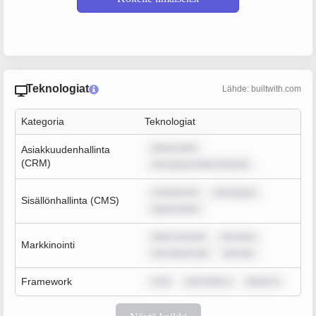
Teknologiat
Lähde: builtwith.com
Kategoria
Teknologiat
ipsum dolo
Asiakkuudenhallinta
(CRM)
rem ipsum dolor sit amet
m ipsum do
rem ipsum
Sisällönhallinta (CMS)
ipsum dolor
dolor sit amet
rem ipsu
Markkinointi
rem ipsum dol
rem ips
Framework
m ip
sum dolor s
ipsum d