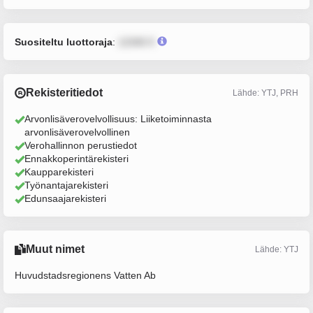
Suositeltu luottoraja
:
12345 €
Rekisteritiedot
Lähde: YTJ, PRH
Arvonlisäverovelvollisuus: Liiketoiminnasta
arvonlisäverovelvollinen
Verohallinnon perustiedot
Ennakkoperintärekisteri
Kaupparekisteri
Työnantajarekisteri
Edunsaajarekisteri
Muut nimet
Lähde: YTJ
Huvudstadsregionens Vatten Ab