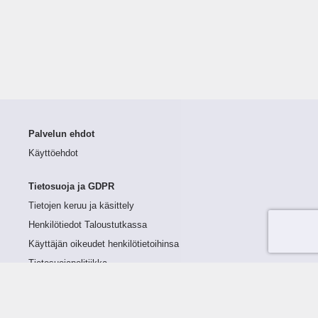
Palvelun ehdot
Käyttöehdot
Tietosuoja ja GDPR
Tietojen keruu ja käsittely
Henkilötiedot Taloustutkassa
Käyttäjän oikeudet henkilötietoihinsa
Tietosuojapolitiikka
Tietoturvapolitiikka
Evästeet