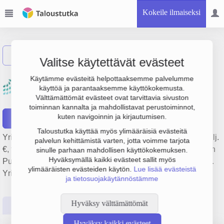
Kokeile ilmaiseksi
Näytä haku
Valitse käytettävät evästeet
Pääkaupunkiseudun Vesi
Käytämme evästeitä helpottaaksemme palvelumme
käyttöä ja parantaaksemme käyttökokemusta.
Oy
Välttämättömät evästeet ovat tarvittavia sivuston
toiminnan kannalta ja mahdollistavat perustoiminnot,
kuten navigoinnin ja kirjautumisen.
Raportit
Taloustutka käyttää myös ylimääräisiä evästeitä
Yrityksen Pääkaupunkiseudun Vesi Oy liikevaihto on 1.9 milj.
palvelun kehittämistä varten, jotta voimme tarjota
€, tulos -2.4 milj. € ja henkilöstömäärä 1. Sen päätoimiala on
sinulle parhaan mahdollisen käyttökokemuksen.
Hyväksymällä kaikki evästeet sallit myös
Putkijohtokuljetus, perustamisvuosi 1978 ja sijainti Helsinki.
ylimääräisten evästeiden käytön.
Lue lisää evästeistä
Yrityksen yhtiömuoto Osakeyhtiö (OY).
ja tietosuojakäytännöstämme
Hyväksy välttämättömät
Perustiedot
Tilinpäätösluvut
Päättäjätiedot
Hyväksy kaikki evästeet