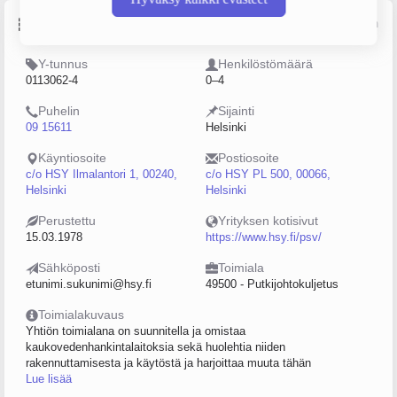
Perustiedot
Lähde: YTJ, PRH, Traficom
Y-tunnus
Henkilöstömäärä
0113062-4
0–4
Puhelin
Sijainti
09 15611
Helsinki
Käyntiosoite
Postiosoite
c/o HSY Ilmalantori 1, 00240,
c/o HSY PL 500, 00066,
Helsinki
Helsinki
Perustettu
Yrityksen kotisivut
15.03.1978
https://www.hsy.fi/psv/
Sähköposti
Toimiala
etunimi.sukunimi@hsy.fi
49500 - Putkijohtokuljetus
Toimialakuvaus
Yhtiön toimialana on suunnitella ja omistaa
kaukovedenhankintalaitoksia sekä huolehtia niiden
rakennuttamisesta ja käytöstä ja harjoittaa muuta tähän
Lue lisää