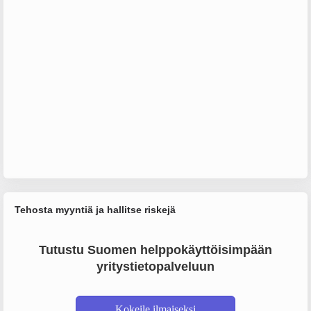
Tehosta myyntiä ja hallitse riskejä
Tutustu Suomen helppokäyttöisimpään
yritystietopalveluun
Kokeile ilmaiseksi