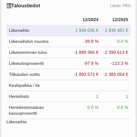
Taloustiedot
Lähde: PRH
12/2024
12/2025
Liikevaihto
1 930 036 €
1 938 381 €
Liikevaihdon muutos
-39.8 %
0.4 %
Liiketoiminnan tulos
-1 889 366 €
-2 390 613 €
Liiketulosprosentti
-97.9 %
-123.3 %
Tilikauden voitto
-1 893 572 €
-2 383 054 €
Keskipalkka / kk
Henkilöstö
1
1
Henkilöstömäärän
0.0 %
0.0 %
kasvuprosentti
Liikevaihto