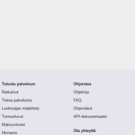
Tutustu palveluun
Ohjeistus
Ratkaisut
Ohjekirja
Tietoa palvelusta
FAQ
Luottorajan määrittely
Ohjevideot
Tunnusluvut
API-dokumentaatio
Maksuviiveet
Ota yhteyttä
Hinnasto