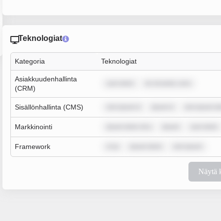
Teknologiat
Kategoria
Teknologiat
Asiakkuudenhallinta
sum dolor
lor sit amet, cons
(CRM)
Sisällönhallinta (CMS)
rem ipsum d
ipsum d
rem ipsum do
Markkinointi
ipsum dolor sit a
ipsum
sum dolor
Framework
m ip
ipsum dolor
rem ipsum
Näytä 