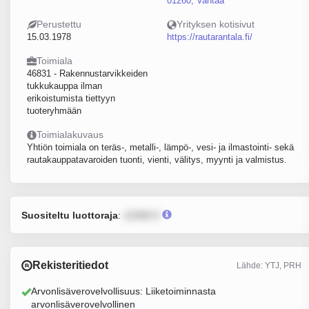
01260, Vantaa
Perustettu
Yrityksen kotisivut
15.03.1978
https://rautarantala.fi/
Toimiala
46831 - Rakennustarvikkeiden
tukkukauppa ilman
erikoistumista tiettyyn
tuoteryhmään
Toimialakuvaus
Yhtiön toimiala on teräs-, metalli-, lämpö-, vesi- ja ilmastointi- sekä
rautakauppatavaroiden tuonti, vienti, välitys, myynti ja valmistus.
Suositeltu luottoraja
:
12345 €
Rekisteritiedot
Lähde: YTJ, PRH
Arvonlisäverovelvollisuus: Liiketoiminnasta
arvonlisäverovelvollinen