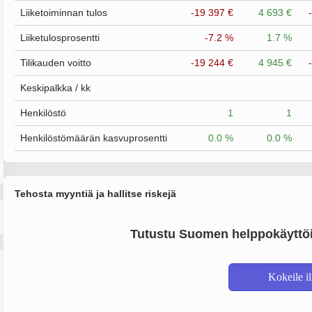
Liiketoiminnan tulos
-19 397 €
4 693 €
Liiketulosprosentti
-7.2 %
1.7 %
Tilikauden voitto
-19 244 €
4 945 €
Keskipalkka / kk
Henkilöstö
1
1
Henkilöstömäärän kasvuprosentti
0.0 %
0.0 %
Tehosta myyntiä ja hallitse riskejä
Tutustu Suomen helppokäyttöi
Kokeile i