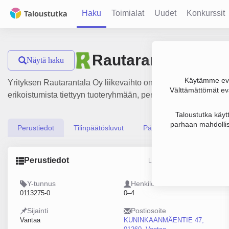
Haku
Toimialat
Uudet
Konkurssit
Rautarantala Oy
Näytä haku
Käytämme evä
Yrityksen Rautarantala Oy liikevaihto on 210 000 €, tulos -
Välttämättömät evä
erikoistumista tiettyyn tuoteryhmään, perustamisvuosi 1978 ja
Taloustutka käyt
parhaan mahdollis
Perustiedot
Tilinpäätösluvut
Päättäjätiedot
Perustiedot
Lähde: YTJ, PRH, Traficom
Y-tunnus
Henkilöstömäärä
0113275-0
0–4
Sijainti
Postiosoite
Vantaa
KUNINKAANMÄENTIE 47,