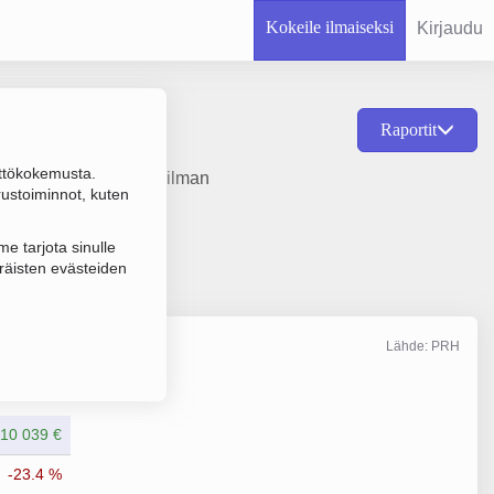
Kokeile ilmaiseksi
Kirjaudu
Raportit
ttökokemusta.
vikkeiden tukkukauppa ilman
rustoiminnot, kuten
e tarjota sinulle
räisten evästeiden
Lähde: PRH
Liikevaihto
3/2026
10 039 €
-23.4 %