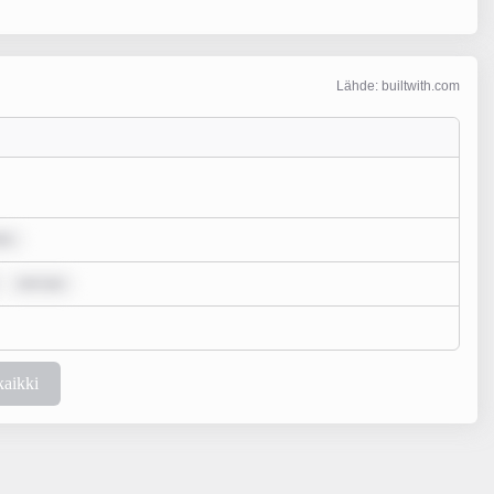
Lähde: builtwith.com
lo
rem ips
kaikki