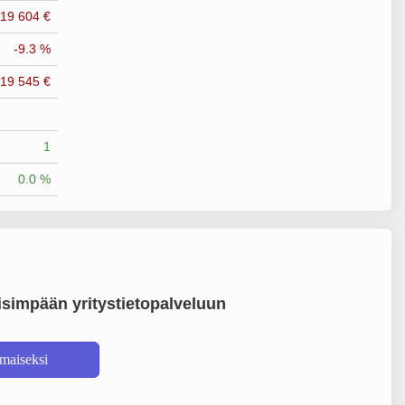
-19 604 €
-9.3 %
-19 545 €
1
0.0 %
simpään yritystietopalveluun
lmaiseksi