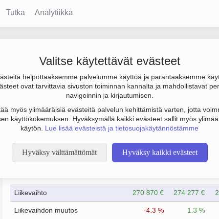
Tutka
Analytiikka
Valitse käytettävät evästeet
steitä helpottaaksemme palvelumme käyttöä ja parantaaksemme käy
20 000 € ja henkilöstömäärä 1. Sen päätoimiala on Rakennustar
steet ovat tarvittavia sivuston toiminnan kannalta ja mahdollistavat pe
 sijainti Vantaa. Yrityksen yhtiömuoto Osakeyhtiö (OY).
navigoinnin ja kirjautumisen.
tää myös ylimääräisiä evästeitä palvelun kehittämistä varten, jotta voimm
en käyttökokemuksen. Hyväksymällä kaikki evästeet sallit myös ylimää
käytön.
Lue lisää evästeistä ja tietosuojakäytännöstämme
Hyväksy välttämättömät
Hyväksy kaikki evästeet
Taloustiedot
3/2024
3/2025
Liikevaihto
270 870 €
274 277 €
2
Liikevaihdon muutos
-4.3 %
1.3 %