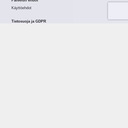
Palvelun ehdot
Käyttöehdot
Tietosuoja ja GDPR
Tietojen keruu ja käsittely
Henkilötiedot Taloustutkassa
Käyttäjän oikeudet henkilötietoihinsa
Tietosuojapolitiikka
Tietoturvapolitiikka
Evästeet
Tutustu palveluun
Ratkaisut
Tietoa palvelusta
Luottorajan määrittely
Tunnusluvut
Maksuviiveet
Hinnasto