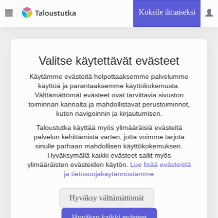
Kokeile ilmaiseksi
Valitse käytettävät evästeet
Käytämme evästeitä helpottaaksemme palvelumme
käyttöä ja parantaaksemme käyttökokemusta.
Joudumme käyttämään botinestovarmennusta sivustollamme.
Välttämättömät evästeet ovat tarvittavia sivuston
Suoritathan alla olevan varmistuksen.
toiminnan kannalta ja mahdollistavat perustoiminnot,
kuten navigoinnin ja kirjautumisen.
Taloustutka käyttää myös ylimääräisiä evästeitä
palvelun kehittämistä varten, jotta voimme tarjota
sinulle parhaan mahdollisen käyttökokemuksen.
Hyväksymällä kaikki evästeet sallit myös
ylimääräisten evästeiden käytön.
Lue lisää evästeistä
ja tietosuojakäytännöstämme
Hyväksy välttämättömät
Hyväksy kaikki evästeet