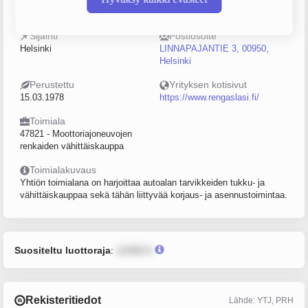
0113357-7
10–19
Sijainti
Postiosoite
Helsinki
LINNAPAJANTIE 3, 00950,
Helsinki
Perustettu
Yrityksen kotisivut
15.03.1978
https://www.rengaslasi.fi/
Toimiala
47821 - Moottoriajoneuvojen
renkaiden vähittäiskauppa
Toimialakuvaus
Yhtiön toimialana on harjoittaa autoalan tarvikkeiden tukku- ja
vähittäiskauppaa sekä tähän liittyvää korjaus- ja asennustoimintaa.
Suositeltu luottoraja
:
12345 €
Rekisteritiedot
Lähde: YTJ, PRH