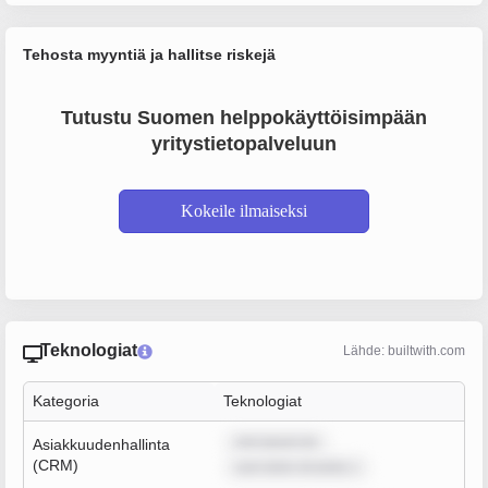
Tehosta myyntiä ja hallitse riskejä
Tutustu Suomen helppokäyttöisimpään
yritystietopalveluun
Kokeile ilmaiseksi
Teknologiat
Lähde: builtwith.com
Kategoria
Teknologiat
rem ipsum do
Asiakkuudenhallinta
(CRM)
sum dolor sit amet, c