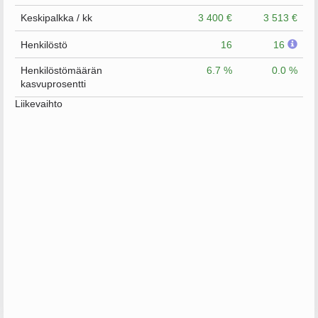
Keskipalkka / kk
3 400 €
3 513 €
Henkilöstö
16
16
Henkilöstömäärän
6.7 %
0.0 %
kasvuprosentti
Liikevaihto