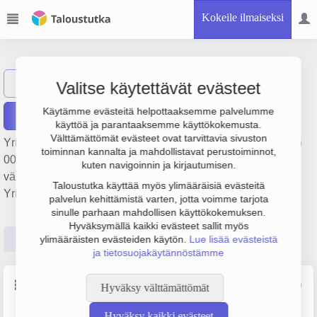
Kokeile ilmaiseksi
Rengaslasi Oy
Näytä haku
Valitse käytettävät evästeet
Käytämme evästeitä helpottaaksemme palvelumme
Raportit
käyttöä ja parantaaksemme käyttökokemusta.
Välttämättömät evästeet ovat tarvittavia sivuston
Yrityksen Rengaslasi Oy liikevaihto on 2.7 milj. € ja tulos 55
toiminnan kannalta ja mahdollistavat perustoiminnot,
000 €. Sen päätoimiala on Moottoriajoneuvojen renkaiden
kuten navigoinnin ja kirjautumisen.
vähittäiskauppa, perustamisvuosi 1978 ja sijainti Helsinki.
Taloustutka käyttää myös ylimääräisiä evästeitä
Yrityksen yhtiömuoto Osakeyhtiö (OY).
palvelun kehittämistä varten, jotta voimme tarjota
sinulle parhaan mahdollisen käyttökokemuksen.
Hyväksymällä kaikki evästeet sallit myös
Perustiedot
Tilinpäätösluvut
Päättäjätiedot
ylimääräisten evästeiden käytön.
Lue lisää evästeistä
ja tietosuojakäytännöstämme
Perustiedot
Lähde: YTJ, PRH, Traficom
Hyväksy välttämättömät
Hyväksy kaikki evästeet
Y-tunnus
Henkilöstömäärä