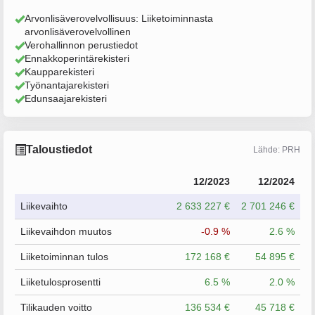
Arvonlisäverovelvollisuus: Liiketoiminnasta
arvonlisäverovelvollinen
Verohallinnon perustiedot
Ennakkoperintärekisteri
Kaupparekisteri
Työnantajarekisteri
Edunsaajarekisteri
Taloustiedot
Lähde: PRH
12/2023
12/2024
Liikevaihto
2 633 227 €
2 701 246 €
Liikevaihdon muutos
-0.9 %
2.6 %
Liiketoiminnan tulos
172 168 €
54 895 €
Liiketulosprosentti
6.5 %
2.0 %
Tilikauden voitto
136 534 €
45 718 €