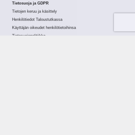
Tietosuoja ja GDPR
Tietojen keruu ja käsittely
Henkilötiedot Taloustutkassa
Käyttäjän oikeudet henkilötietoihinsa
Tietosuojapolitiikka
Tietoturvapolitiikka
Evästeet
Tutustu palveluun
Ratkaisut
Tietoa palvelusta
Luottorajan määrittely
Tunnusluvut
Maksuviiveet
Hinnasto
Päivitykset
Ohjeistus