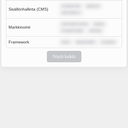
m ipsum do
ipsum d
Sisällönhallinta (CMS)
sum dolor s
sum dolor sit am
ipsum
Markkinointi
m ipsum dolo
rem ips
Framework
rem i
ipsum dolor
m ipsum
Näytä kaikki