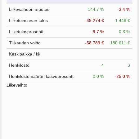
Liikevaihdon muutos
144.7 %
-3.4 %
Liiketoiminnan tulos
-49 274 €
1 448 €
Liiketulosprosentti
-9.7 %
0.3 %
Tilikauden voitto
-58 789 €
180 611 €
Keskipalkka / kk
Henkilöstö
4
3
Henkilöstömäärän kasvuprosentti
0.0 %
-25.0 %
Liikevaihto