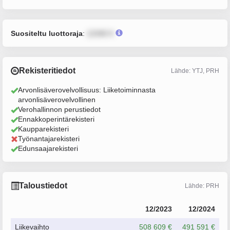
Suositeltu luottoraja
:
12345 €
Rekisteritiedot
Lähde: YTJ, PRH
Arvonlisäverovelvollisuus: Liiketoiminnasta
arvonlisäverovelvollinen
Verohallinnon perustiedot
Ennakkoperintärekisteri
Kaupparekisteri
Työnantajarekisteri
Edunsaajarekisteri
Taloustiedot
Lähde: PRH
12/2023
12/2024
Liikevaihto
508 609 €
491 591 €