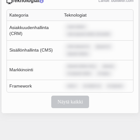
Teknologiat
Lähde: builtwith.com
Kategoria
Teknologiat
sum dolor
Asiakkuudenhallinta
(CRM)
rem ipsum dolor sit amet
rem ipsum d
ipsum d
Sisällönhallinta (CMS)
ipsum dolor
ipsum dolor sit a
ipsum
Markkinointi
m ipsum dolo
m ipsu
Framework
rem i
m dolor si
m ipsum
Näytä kaikki