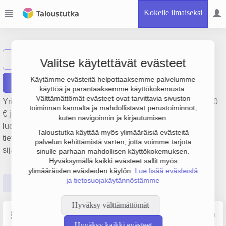
Kokeile ilmaiseksi
Controlled Oy
Näytä haku
Valitse käytettävät evästeet
Käytämme evästeitä helpottaaksemme palvelumme
Raportit
käyttöä ja parantaaksemme käyttökokemusta.
Välttämättömät evästeet ovat tarvittavia sivuston
Yrityksen Controlled Oy liikevaihto on 492 000 €, tulos 1 000
toiminnan kannalta ja mahdollistavat perustoiminnot,
€ ja henkilöstömäärä 3. Sen päätoimiala on Muualla
kuten navigoinnin ja kirjautumisen.
luokittelematon kaikki muu monenlainen ammatillinen,
Taloustutka käyttää myös ylimääräisiä evästeitä
tieteellinen ja tekninen toiminta, perustamisvuosi 1978 ja
palvelun kehittämistä varten, jotta voimme tarjota
sijainti Forssa. Yrityksen yhtiömuoto Osakeyhtiö (OY).
sinulle parhaan mahdollisen käyttökokemuksen.
Hyväksymällä kaikki evästeet sallit myös
ylimääräisten evästeiden käytön.
Lue lisää evästeistä
ja tietosuojakäytännöstämme
Perustiedot
Tilinpäätösluvut
Päättäjätiedot
Hyväksy välttämättömät
Perustiedot
Lähde: YTJ, PRH, Traficom
Hyväksy kaikki evästeet