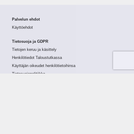
Palvelun ehdot
Käyttöehdot
Tietosuoja ja GDPR
Tietojen keruu ja käsittely
Henkilötiedot Taloustutkassa
Käyttäjän oikeudet henkilötietoihinsa
Tietosuojapolitiikka
Tietoturvapolitiikka
Evästeet
Tutustu palveluun
Ratkaisut
Tietoa palvelusta
Luottorajan määrittely
Tunnusluvut