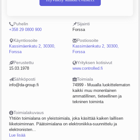
Y-tunnus
Henkilöstömäärä
0113614-5
0–4
Puhelin
Sijainti
+358 29 0800 900
Forssa
Käyntiosoite
Postiosoite
Kassimäenkatu 2, 30300,
Kassimäenkatu 2, 30300,
Forssa
Forssa
Perustettu
Yrityksen kotisivut
15.03.1978
www.controlled.fi
Sähköposti
Toimiala
info@da-group.fi
74999 - Muualla luokittelematon
kaikki muu monenlainen
ammatillinen, tieteellinen ja
tekninen toiminta
Toimialakuvaus
Yhtiön toimialana on yleistoimiala, joka käsittää kaiken laillisen
liiketoiminnan. Päätoimialana on elektroniikka-suunnittelu ja
elektronisten...
Lue lisää