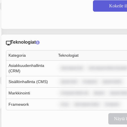
Kokeile i
Teknologiat
Kategoria
Teknologiat
Asiakkuudenhallinta
rem ipsum do
rem ipsum dolor sit amet
(CRM)
Sisällönhallinta (CMS)
ipsum dol
m ipsum
ipsum dolor
Markkinointi
m ipsum dolor sit
ipsum
ipsum dolo
Framework
m ip
rem ipsum dolo
m ipsum
Näytä 