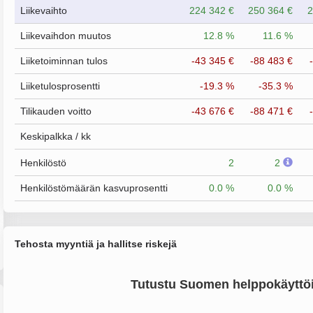
Liikevaihto
224 342 €
250 364 €
2
Liikevaihdon muutos
12.8 %
11.6 %
Liiketoiminnan tulos
-43 345 €
-88 483 €
Liiketulosprosentti
-19.3 %
-35.3 %
Tilikauden voitto
-43 676 €
-88 471 €
Keskipalkka / kk
Henkilöstö
2
2
Henkilöstömäärän kasvuprosentti
0.0 %
0.0 %
Tehosta myyntiä ja hallitse riskejä
Tutustu Suomen helppokäyttöi