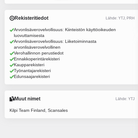
Rekisteritiedot
Lähde: YTJ, PRH
Arvonlisäverovelvollisuus: Kiinteistön käyttöoikeuden
luovuttamisesta
Arvonlisäverovelvollisuus: Liiketoiminnasta
arvonlisäverovelvollinen
Verohallinnon perustiedot
Ennakkoperintärekisteri
Kaupparekisteri
Työnantajarekisteri
Edunsaajarekisteri
Muut nimet
Lähde: YTJ
Kilpi Team Finland, Scansales