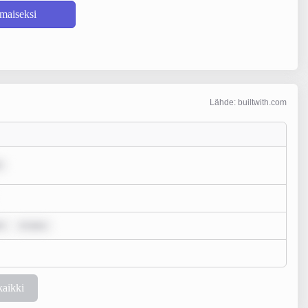
lmaiseksi
Lähde: builtwith.com
r
m ipsu
kaikki