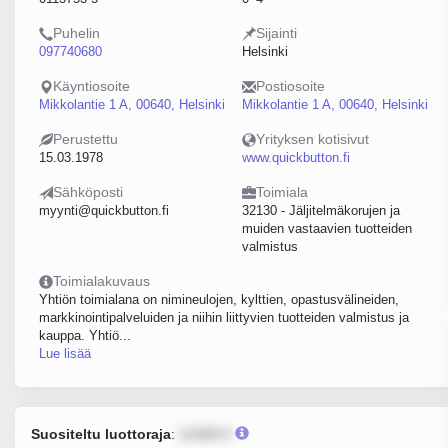
Puhelin
Sijainti
097740680
Helsinki
Käyntiosoite
Postiosoite
Mikkolantie 1 A, 00640, Helsinki
Mikkolantie 1 A, 00640, Helsinki
Perustettu
Yrityksen kotisivut
15.03.1978
www.quickbutton.fi
Sähköposti
Toimiala
myynti@quickbutton.fi
32130 - Jäljitelmäkorujen ja
muiden vastaavien tuotteiden
valmistus
Toimialakuvaus
Yhtiön toimialana on nimineulojen, kylttien, opastusvälineiden,
markkinointipalveluiden ja niihin liittyvien tuotteiden valmistus ja
kauppa. Yhtiö...
Lue lisää
Suositeltu luottoraja
:
12345 €