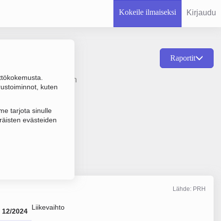
Kokeile ilmaiseksi
Kirjaudu
Raportit
ttökokemusta.
 vastaavien tuotteiden
rustoiminnot, kuten
e tarjota sinulle
räisten evästeiden
Lähde: PRH
Liikevaihto
12/2024