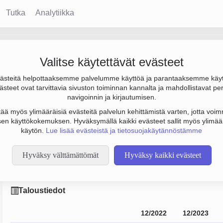
Tutka
Analytiikka
es Oy
Valitse käytettävät evästeet
steitä helpottaaksemme palvelumme käyttöä ja parantaaksemme käy
tulos -50 000 €. Sen päätoimiala on Jäljitelmäkorujen ja muiden
steet ovat tarvittavia sivuston toiminnan kannalta ja mahdollistavat pe
en yhtiömuoto Osakeyhtiö (OY).
navigoinnin ja kirjautumisen.
tää myös ylimääräisiä evästeitä palvelun kehittämistä varten, jotta voimm
en käyttökokemuksen. Hyväksymällä kaikki evästeet sallit myös ylimää
käytön.
Lue lisää evästeistä ja tietosuojakäytännöstämme
Hyväksy välttämättömät
Hyväksy kaikki evästeet
on Badges Oy
Taloustiedot
12/2022
12/2023