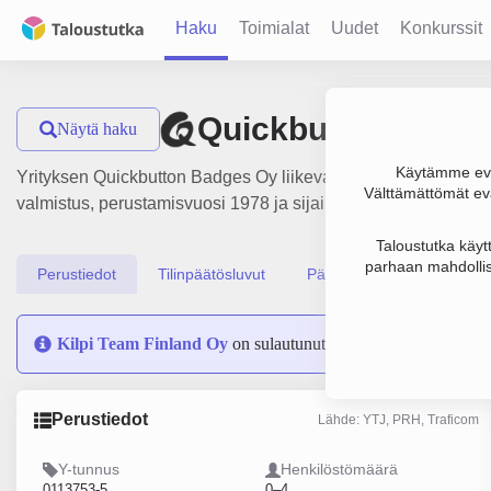
Haku
Toimialat
Uudet
Konkurssit
Quickbutton Badg
Näytä haku
Käytämme evä
Yrityksen Quickbutton Badges Oy liikevaihto on 224 000 € ja 
Välttämättömät evä
valmistus, perustamisvuosi 1978 ja sijainti Helsinki. Yrityks
Taloustutka käyt
parhaan mahdollis
Perustiedot
Tilinpäätösluvut
Päättäjätiedot
Kilpi Team Finland Oy
on sulautunut yritykseen Quickbutt
Perustiedot
Lähde: YTJ, PRH, Traficom
Y-tunnus
Henkilöstömäärä
0113753-5
0–4