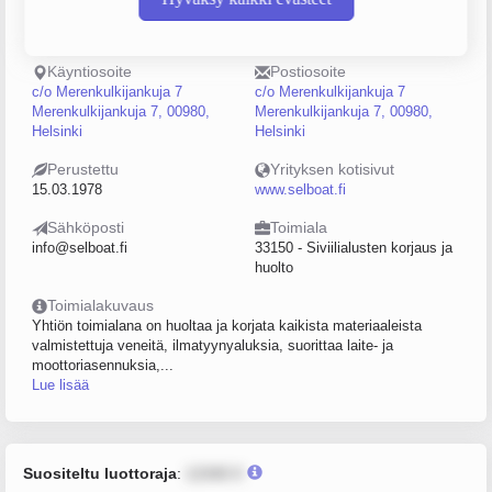
Puhelin
Sijainti
0400418835
Helsinki
Käyntiosoite
Postiosoite
c/o Merenkulkijankuja 7
c/o Merenkulkijankuja 7
Merenkulkijankuja 7, 00980,
Merenkulkijankuja 7, 00980,
Helsinki
Helsinki
Perustettu
Yrityksen kotisivut
15.03.1978
www.selboat.fi
Sähköposti
Toimiala
info@selboat.fi
33150 - Siviilialusten korjaus ja
huolto
Toimialakuvaus
Yhtiön toimialana on huoltaa ja korjata kaikista materiaaleista
valmistettuja veneitä, ilmatyynyaluksia, suorittaa laite- ja
moottoriasennuksia,...
Lue lisää
Suositeltu luottoraja
:
12345 €