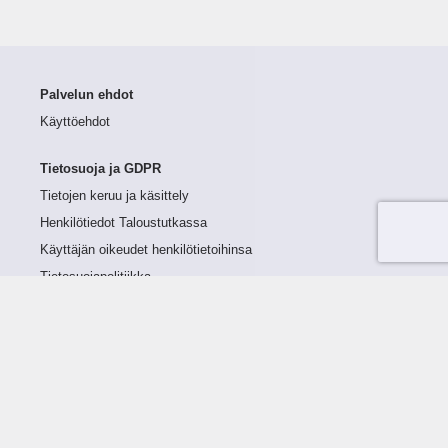
Palvelun ehdot
Käyttöehdot
Tietosuoja ja GDPR
Tietojen keruu ja käsittely
Henkilötiedot Taloustutkassa
Käyttäjän oikeudet henkilötietoihinsa
Tietosuojapolitiikka
Tietoturvapolitiikka
Evästeet
Tutustu palveluun
Ratkaisut
Tietoa palvelusta