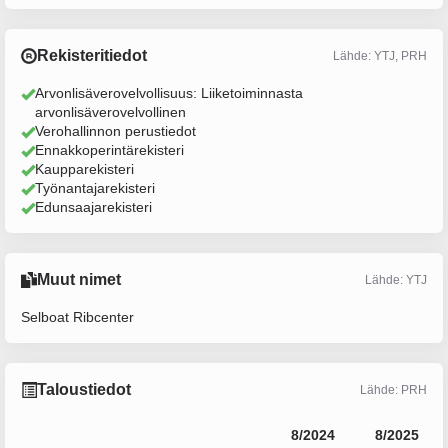
Rekisteritiedot
Lähde: YTJ, PRH
Arvonlisäverovelvollisuus: Liiketoiminnasta
arvonlisäverovelvollinen
Verohallinnon perustiedot
Ennakkoperintärekisteri
Kaupparekisteri
Työnantajarekisteri
Edunsaajarekisteri
Muut nimet
Lähde: YTJ
Selboat Ribcenter
Taloustiedot
Lähde: PRH
8/2024
8/2025