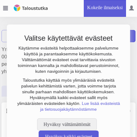
Kokeile ilmaiseksi
Selboat Oy
Näytä haku
Raportit
Valitse käytettävät evästeet
Käytämme evästeitä helpottaaksemme palvelumme
Yrityksen Selboat Oy liikevaihto on 620 000 € ja tulos 128
käyttöä ja parantaaksemme käyttökokemusta.
000 €. Sen päätoimiala on Siviilialusten korjaus ja huolto,
Välttämättömät evästeet ovat tarvittavia sivuston
perustamisvuosi 1978 ja sijainti Helsinki. Yrityksen
toiminnan kannalta ja mahdollistavat perustoiminnot,
yhtiömuoto Osakeyhtiö (OY).
kuten navigoinnin ja kirjautumisen.
Taloustutka käyttää myös ylimääräisiä evästeitä
palvelun kehittämistä varten, jotta voimme tarjota
Perustiedot
Tilinpäätösluvut
Päättäjätiedot
sinulle parhaan mahdollisen käyttökokemuksen.
Hyväksymällä kaikki evästeet sallit myös
ylimääräisten evästeiden käytön.
Lue lisää evästeistä
ja tietosuojakäytännöstämme
Perustiedot
Lähde: YTJ, PRH, Traficom
Hyväksy välttämättömät
Y-tunnus
Henkilöstömäärä
0113804-4
0–4
Hyväksy kaikki evästeet