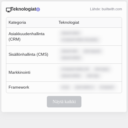
Teknologiat
Lähde: builtwith.com
Kategoria
Teknologiat
ipsum dolo
Asiakkuudenhallinta
(CRM)
m ipsum dolor sit amet,
ipsum dol
rem ipsum
Sisällönhallinta (CMS)
ipsum dolor
m ipsum dolor sit
rem ipsu
Markkinointi
ipsum dolor
rem ips
Framework
m ip
sum dolor s
m ipsum
Näytä kaikki