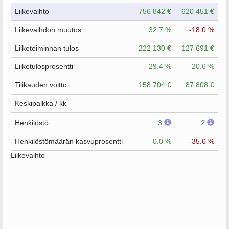
Liikevaihto
756 842 €
620 451 €
Liikevaihdon muutos
32.7 %
-18.0 %
Liiketoiminnan tulos
222 130 €
127 691 €
Liiketulosprosentti
29.4 %
20.6 %
Tilikauden voitto
158 704 €
87 808 €
Keskipalkka / kk
Henkilöstö
3
2
Henkilöstömäärän kasvuprosentti
0.0 %
-35.0 %
Liikevaihto