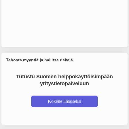
Tehosta myyntiä ja hallitse riskejä
Tutustu Suomen helppokäyttöisimpään
yritystietopalveluun
Kokeile ilmaiseksi