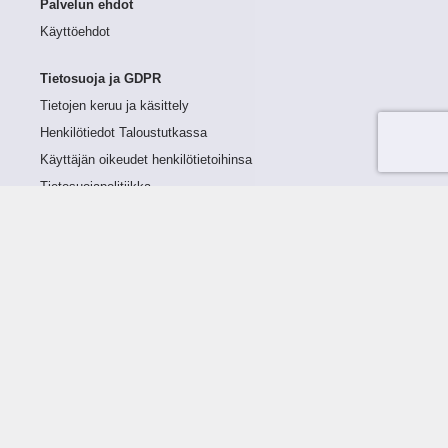
Palvelun ehdot
Käyttöehdot
Tietosuoja ja GDPR
Tietojen keruu ja käsittely
Henkilötiedot Taloustutkassa
Käyttäjän oikeudet henkilötietoihinsa
Tietosuojapolitiikka
Tietoturvapolitiikka
Evästeet
Tutustu palveluun
Ratkaisut
Tietoa palvelusta
Luottorajan määrittely
Tunnusluvut
Maksuviiveet
Hinnasto