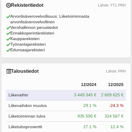
Rekisteritiedot
Lähde: YTJ, PRH
Arvonlisäverovelvollisuus: Liiketoiminnasta
arvonlisäverovelvollinen
Verohallinnon perustiedot
Ennakkoperintärekisteri
Kaupparekisteri
Työnantajarekisteri
Edunsaajarekisteri
Taloustiedot
Lähde: PRH
12/2024
12/2025
Liikevaihto
3 449 345 €
2 609 625 €
Liikevaihdon muutos
29.1 %
-24.3 %
Liiketoiminnan tulos
935 595 €
324 567 €
Liiketulosprosentti
27.1 %
12.4 %