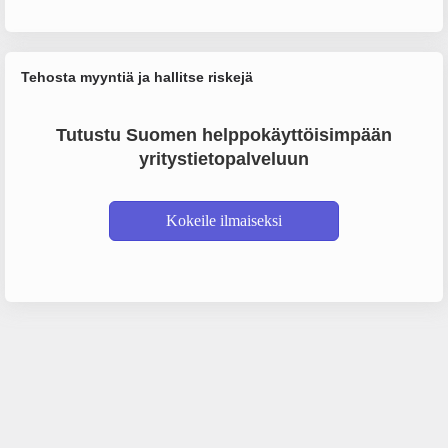
Tehosta myyntiä ja hallitse riskejä
Tutustu Suomen helppokäyttöisimpään
yritystietopalveluun
Kokeile ilmaiseksi