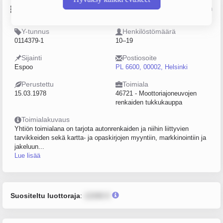
Perustiedot
Lähde: YTJ, PRH, Traficom
Y-tunnus
Henkilöstömäärä
0114379-1
10–19
Sijainti
Postiosoite
Espoo
PL 6600, 00002, Helsinki
Perustettu
Toimiala
15.03.1978
46721 - Moottoriajoneuvojen
renkaiden tukkukauppa
Toimialakuvaus
Yhtiön toimialana on tarjota autonrenkaiden ja niihin liittyvien
tarvikkeiden sekä kartta- ja opaskirjojen myyntiin, markkinointiin ja
jakeluun...
Lue lisää
Suositeltu luottoraja
:
12345 €