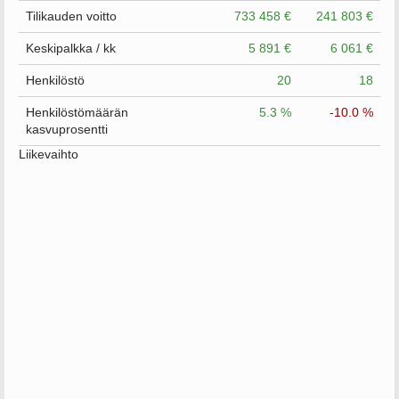
Tilikauden voitto
733 458 €
241 803 €
Keskipalkka / kk
5 891 €
6 061 €
Henkilöstö
20
18
Henkilöstömäärän
5.3 %
-10.0 %
kasvuprosentti
Liikevaihto