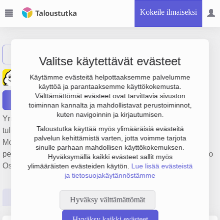
Kokeile ilmaiseksi
Näytä haku
Valitse käytettävät evästeet
Oy Suomen Michelin Ab
Käytämme evästeitä helpottaaksemme palvelumme
käyttöä ja parantaaksemme käyttökokemusta.
Välttämättömät evästeet ovat tarvittavia sivuston
Raportit
toiminnan kannalta ja mahdollistavat perustoiminnot,
kuten navigoinnin ja kirjautumisen.
Yrityksen Oy Suomen Michelin Ab liikevaihto on 2.6 milj. €,
Taloustutka käyttää myös ylimääräisiä evästeitä
tulos 325 000 € ja henkilöstömäärä 18. Sen päätoimiala on
palvelun kehittämistä varten, jotta voimme tarjota
Moottoriajoneuvojen renkaiden tukkukauppa,
sinulle parhaan mahdollisen käyttökokemuksen.
perustamisvuosi 1978 ja sijainti Espoo. Yrityksen yhtiömuoto
Hyväksymällä kaikki evästeet sallit myös
Osakeyhtiö (OY).
ylimääräisten evästeiden käytön.
Lue lisää evästeistä
ja tietosuojakäytännöstämme
Perustiedot
Tilinpäätösluvut
Päättäjätiedot
Hyväksy välttämättömät
Hyväksy kaikki evästeet