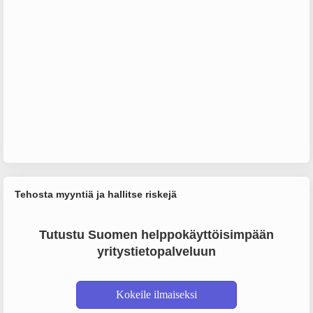
Tehosta myyntiä ja hallitse riskejä
Tutustu Suomen helppokäyttöisimpään
yritystietopalveluun
Kokeile ilmaiseksi