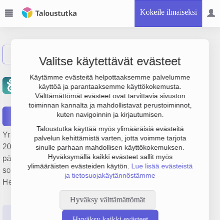
Kokeile ilmaiseksi
Näytä haku
Valitse käytettävät evästeet
P.U. Lampinen Invest
Käytämme evästeitä helpottaaksemme palvelumme
käyttöä ja parantaaksemme käyttökokemusta.
Holdings Oy
Välttämättömät evästeet ovat tarvittavia sivuston
toiminnan kannalta ja mahdollistavat perustoiminnot,
kuten navigoinnin ja kirjautumisen.
Raportit
Taloustutka käyttää myös ylimääräisiä evästeitä
Yrityksen P.U. Lampinen Invest Holdings Oy liikevaihto on
palvelun kehittämistä varten, jotta voimme tarjota
201 000 €, tulos 57 000 € ja henkilöstömäärä 3. Sen
sinulle parhaan mahdollisen käyttökokemuksen.
Hyväksymällä kaikki evästeet sallit myös
päätoimiala on Muu kiinteistöalan toiminta palkkio- tai
ylimääräisten evästeiden käytön.
Lue lisää evästeistä
sopimusperusteisesti, perustamisvuosi 1978 ja sijainti
ja tietosuojakäytännöstämme
Helsinki. Yrityksen yhtiömuoto Osakeyhtiö (OY).
Hyväksy välttämättömät
Perustiedot
Tilinpäätösluvut
Päättäjätiedot
Hyväksy kaikki evästeet