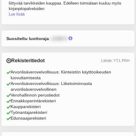
liittyvää tarvikkeiden kauppaa. Edelleen toimialaan kuuluu myös
kirjanpitopalveluiden
Lue lisää
Suositeltu luottoraja
:
12345 €
Rekisteritiedot
Lähde: YTJ, PRH
Arvonlisäverovelvollisuus: Kiinteistön käyttöoikeuden
luovuttamisesta
Arvonlisäverovelvollisuus: Liiketoiminnasta
arvonlisäverovelvollinen
Verohallinnon perustiedot
Ennakkoperintärekisteri
Kaupparekisteri
Työnantajarekisteri
Edunsaajarekisteri