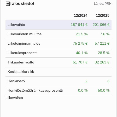
Taloustiedot
Lähde: PRH
12/2024
12/2025
Liikevaihto
187 941 €
201 066 €
Liikevaihdon muutos
21.5 %
7.0 %
Liiketoiminnan tulos
75 275 €
57 211 €
Liiketulosprosentti
40.1 %
28.5 %
Tilikauden voitto
51 707 €
32 263 €
Keskipalkka / kk
Henkilöstö
2
3
Henkilöstömäärän kasvuprosentti
0.0 %
50.0 %
Liikevaihto