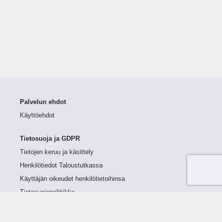
Palvelun ehdot
Käyttöehdot
Tietosuoja ja GDPR
Tietojen keruu ja käsittely
Henkilötiedot Taloustutkassa
Käyttäjän oikeudet henkilötietoihinsa
Tietosuojapolitiikka
Tietoturvapolitiikka
Evästeet