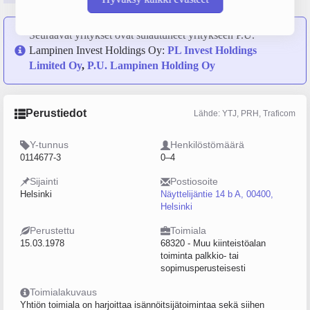
Seuraavat yritykset ovat sulautuneet yritykseen P.U.
Lampinen Invest Holdings Oy:
PL Invest Holdings
Limited Oy
,
P.U. Lampinen Holding Oy
Perustiedot
Lähde: YTJ, PRH, Traficom
Y-tunnus
Henkilöstömäärä
0114677-3
0–4
Sijainti
Postiosoite
Helsinki
Näyttelijäntie 14 b A, 00400,
Helsinki
Perustettu
Toimiala
15.03.1978
68320 - Muu kiinteistöalan
toiminta palkkio- tai
sopimusperusteisesti
Toimialakuvaus
Yhtiön toimiala on harjoittaa isännöitsijätoimintaa sekä siihen