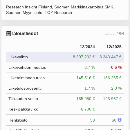
Research Insight Finland, Suomen Markkinakartoitus SMK,
Suomen Myyntitieto, TOY Research
Taloustiedot
Lähde: PRH
12/2024
12/2025
Liikevaihto
8 397 202 €
8 343 447 €
Liikevaihdon muutos
3.7 %
-0.6 %
Liiketoiminnan tulos
145 516 €
166 265 €
Liiketulosprosentti
1.7 %
2.0 %
Tilikauden voitto
165 950 €
123 967 €
Keskipalkka / kk
6 700 €
Henkilöstö
53
50