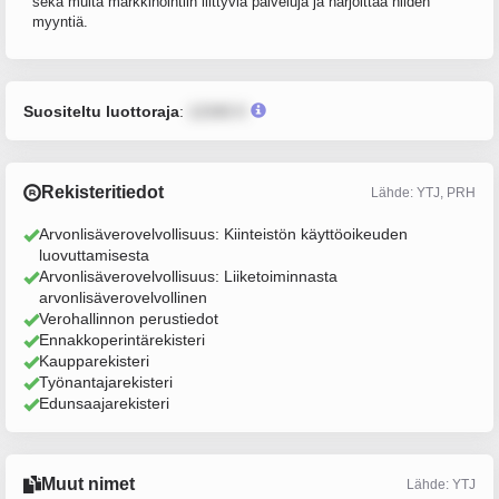
sekä muita markkinointiin liittyviä palveluja ja harjoittaa niiden
myyntiä.
Suositeltu luottoraja
:
12345 €
Rekisteritiedot
Lähde: YTJ, PRH
Arvonlisäverovelvollisuus: Kiinteistön käyttöoikeuden
luovuttamisesta
Arvonlisäverovelvollisuus: Liiketoiminnasta
arvonlisäverovelvollinen
Verohallinnon perustiedot
Ennakkoperintärekisteri
Kaupparekisteri
Työnantajarekisteri
Edunsaajarekisteri
Muut nimet
Lähde: YTJ