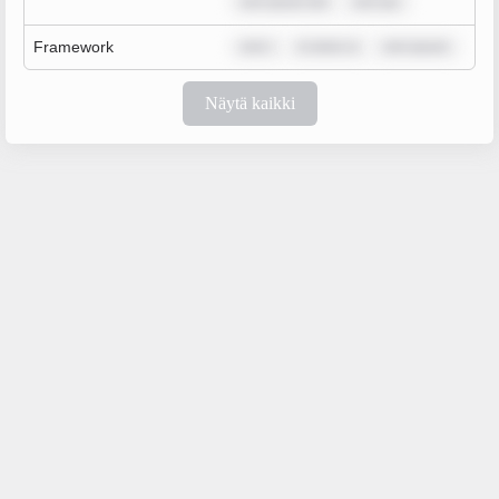
rem ipsum dol
rem ips
Framework
rem i
m dolor si
rem ipsum
Näytä kaikki