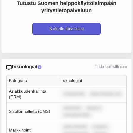
Tutustu Suomen helppokäyttöisimpään
yritystietopalveluun
Kokeile ilmaiseksi
Teknologiat
Lähde: builtwith.com
Kategoria
Teknologiat
Asiakkuudenhallinta
m ipsum dol
dolor sit amet, con
(CRM)
ipsum dol
ipsum d
Sisällönhallinta (CMS)
rem ipsum dolo
dolor sit amet
m ipsum
Markkinointi