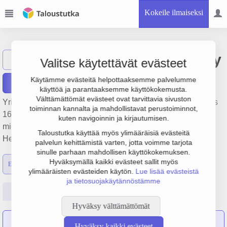
Kokeile ilmaiseksi
Taloustutkimus Oy
Näytä haku
Valitse käytettävät evästeet
Käytämme evästeitä helpottaaksemme palvelumme
Raportit
käyttöä ja parantaaksemme käyttökokemusta.
Välttämättömät evästeet ovat tarvittavia sivuston
Yrityksen Taloustutkimus Oy liikevaihto on 8.3 milj. € ja tulos
toiminnan kannalta ja mahdollistavat perustoiminnot,
166 000 €. Sen päätoimiala on Markkina- ja
kuten navigoinnin ja kirjautumisen.
mielipidetutkimukset, perustamisvuosi 1978 ja sijainti
Taloustutka käyttää myös ylimääräisiä evästeitä
Helsinki. Yrityksen yhtiömuoto Osakeyhtiö (OY).
palvelun kehittämistä varten, jotta voimme tarjota
sinulle parhaan mahdollisen käyttökokemuksen.
Hyväksymällä kaikki evästeet sallit myös
Emon luvut
Konsernin luvut
ylimääräisten evästeiden käytön.
Lue lisää evästeistä
ja tietosuojakäytännöstämme
Perustiedot
Tilinpäätösluvut
Päättäjätiedot
Hyväksy välttämättömät
Research Insight Finland Oy
on sulautunut yritykseen
Hyväksy kaikki evästeet