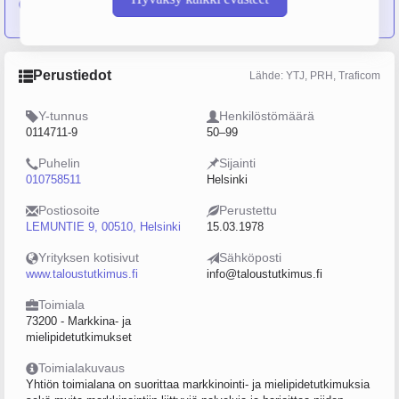
Taloustutkimus Oy
Perustiedot
Lähde: YTJ, PRH, Traficom
Y-tunnus
Henkilöstömäärä
0114711-9
50–99
Puhelin
Sijainti
010758511
Helsinki
Postiosoite
Perustettu
LEMUNTIE 9, 00510, Helsinki
15.03.1978
Yrityksen kotisivut
Sähköposti
www.taloustutkimus.fi
info@taloustutkimus.fi
Toimiala
73200 - Markkina- ja
mielipidetutkimukset
Toimialakuvaus
Yhtiön toimialana on suorittaa markkinointi- ja mielipidetutkimuksia