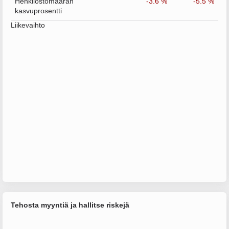
Henkilöstömäärän
-3.6 %
-5.5 %
kasvuprosentti
Liikevaihto
Tehosta myyntiä ja hallitse riskejä