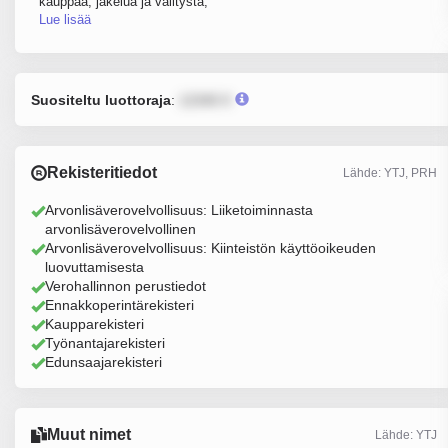
kauppaa, jakelua ja välitystä,
Lue lisää
Suositeltu luottoraja
:
12345 €
Rekisteritiedot
Lähde: YTJ, PRH
Arvonlisäverovelvollisuus: Liiketoiminnasta
arvonlisäverovelvollinen
Arvonlisäverovelvollisuus: Kiinteistön käyttöoikeuden
luovuttamisesta
Verohallinnon perustiedot
Ennakkoperintärekisteri
Kaupparekisteri
Työnantajarekisteri
Edunsaajarekisteri
Muut nimet
Lähde: YTJ