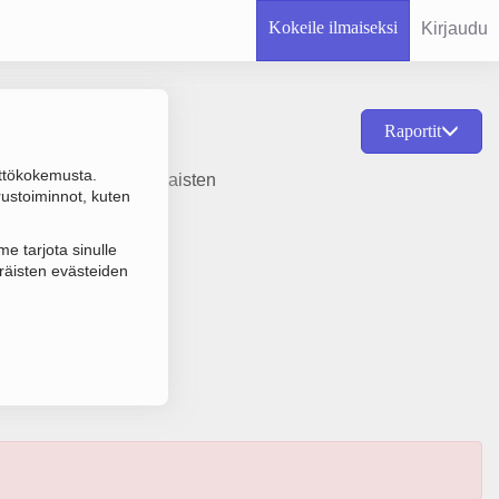
Kokeile ilmaiseksi
Kirjaudu
Raportit
ttökokemusta.
nestemäisten ja kaasumaisten
rustoiminnot, kuten
tiö (OY).
e tarjota sinulle
räisten evästeiden