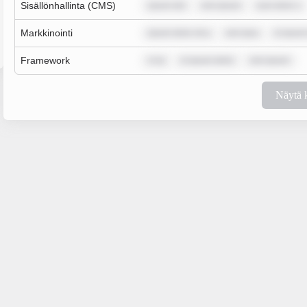
Sisällönhallinta (CMS)
ipsum dol
rem ipsum
sum dolor s
Markkinointi
ipsum dolor sit a
rem ipsu
m ipsum
Framework
m ip
m ipsum dolor
rem ipsum
Näytä 