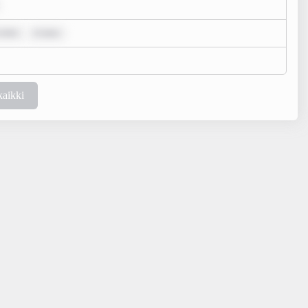
 dolo
m ipsu
kaikki