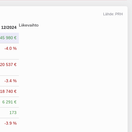
Lähde: PRH
Liikevaihto
12/2024
045 980 €
-4.0 %
420 537 €
-3.4 %
718 740 €
6 291 €
173
-3.9 %