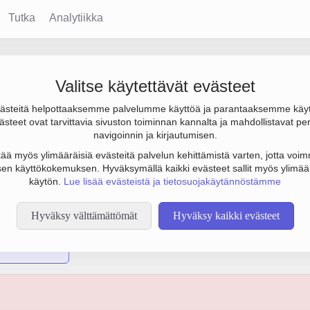
Tutka
Analytiikka
Valitse käytettävät evästeet
steitä helpottaaksemme palvelumme käyttöä ja parantaaksemme käy
 milj. € ja henkilöstömäärä 173. Sen päätoimiala on Kiinteiden, 
steet ovat tarvittavia sivuston toiminnan kannalta ja mahdollistavat pe
isvuosi 1978 ja sijainti Helsinki. Yrityksen yhtiömuoto Osakeyh
navigoinnin ja kirjautumisen.
tää myös ylimääräisiä evästeitä palvelun kehittämistä varten, jotta voimm
en käyttökokemuksen. Hyväksymällä kaikki evästeet sallit myös ylimää
käytön.
Lue lisää evästeistä ja tietosuojakäytännöstämme
Hyväksy välttämättömät
Hyväksy kaikki evästeet
 Oy Teboil Ab