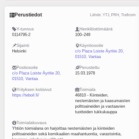
Perustiedot
Lähde: YTJ, PRH, Traficom
Y-tunnus
Henkilöstömäärä
0114795-2
100–249
Sijainti
Käyntiosoite
Helsinki
c/o Plaza Loiste Äyritie 20,
01510, Vantaa
Postiosoite
Perustettu
c/o Plaza Loiste Äyritie 20,
15.03.1978
01510, Vantaa
Yrityksen kotisivut
Toimiala
https://teboil.fi/
46810 - Kiinteiden,
nestemäisten ja kaasumaisten
polttoaineiden ja vastaavien
tuotteiden tukkukauppa
Toimialakuvaus
Yhtiön toimialana on harjoittaa nestemäisten ja kiinteiden
polttoaineiden sekä kemikaalien maahantuontia, varastointia,