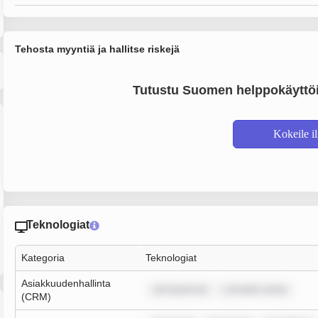
Tehosta myyntiä ja hallitse riskejä
Tutustu Suomen helppokäyttöi
Kokeile i
Teknologiat
Kategoria
Teknologiat
Asiakkuudenhallinta
rem ipsum do
r sit amet, conse
(CRM)