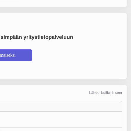
simpään yritystietopalveluun
lmaiseksi
Lähde: builtwith.com