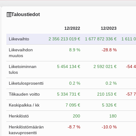
Taloustiedot
12/2022
12/2023
Liikevaihto
2 356 213 019 €
1 677 872 336 €
1 611 
Liikevaihdon
8.9 %
-28.8 %
muutos
Liiketoiminnan
5 454 134 €
2 592 021 €
-54 
tulos
Liiketulosprosentti
0.2 %
0.2 %
Tilikauden voitto
5 334 731 €
210 153 €
-57 
Keskipalkka / kk
7 095 €
5 326 €
Henkilöstö
200
180
Henkilöstömäärän
-8.7 %
-10.0 %
kasvuprosentti