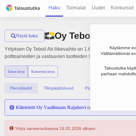
Haku
Toimialat
Uudet
Konkurssit
Oy Teboil Ab
Näytä haku
Käytämme evä
Yrityksen Oy Teboil Ab liikevaihto on 1.6 mrd. €, tulos -54.4
Välttämättömät evä
polttoaineiden ja vastaavien tuotteiden tukkukauppa, perustam
Taloustutka käyt
Emon luvut
Konsernin luvut
parhaan mahdollis
Perustiedot
Tilinpäätösluvut
Päättäjätiedot
Kiinteistö Oy Vaalimaan Rajahovi
on sulautunut yritykseen
Yritys saneerauksessa 16.01.2026 alkaen.